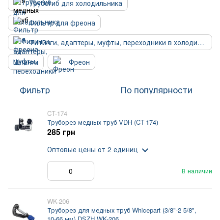
Трубогиб для холодильника
Фильтр для фреона
Фитинги, адаптеры, муфты, переходники в холодильник
Шланги
Фреон
Фильтр
По популярности
CT-174
Труборез медных труб VDH (CT-174)
285 грн
Оптовые цены
от 2 единиц
В наличии
WK-206
Труборез для медных труб Whicepart (3/8"-2 5/8",
10-66 мм) DSZH WK-206