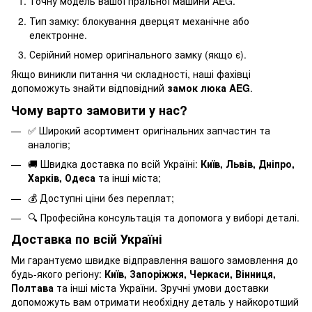
Точну модель вашої пральної машини AEG.
Тип замку: блокування дверцят механічне або
електронне.
Серійний номер оригінального замку (якщо є).
Якщо виникли питання чи складності, наші фахівці
допоможуть знайти відповідний
замок люка AEG
.
Чому варто замовити у нас?
✅ Широкий асортимент оригінальних запчастин та
аналогів;
🚚 Швидка доставка по всій Україні:
Київ, Львів, Дніпро,
Харків, Одеса
та інші міста;
💰 Доступні ціни без переплат;
🔍 Професійна консультація та допомога у виборі деталі.
Доставка по всій Україні
Ми гарантуємо швидке відправлення вашого замовлення до
будь-якого регіону:
Київ, Запоріжжя, Черкаси, Вінниця,
Полтава
та інші міста України. Зручні умови доставки
допоможуть вам отримати необхідну деталь у найкоротший