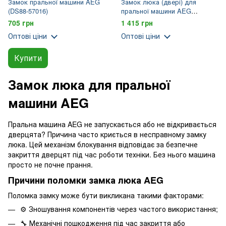
Замок пральної машини AEG
Замок люка (двері) для
(DS88-57016)
пральної машини AEG
(1326207105)
705 грн
1 415 грн
Оптові ціни
Оптові ціни
Купити
Замок люка для пральної
машини AEG
Пральна машина AEG не запускається або не відкривається
дверцята? Причина часто криється в несправному замку
люка. Цей механізм блокування відповідає за безпечне
закриття дверцят під час роботи техніки. Без нього машина
просто не почне прання.
Причини поломки замка люка AEG
Поломка замку може бути викликана такими факторами:
⚙️ Зношування компонентів через частого використання;
🔧 Механічні пошкодження під час закриття або