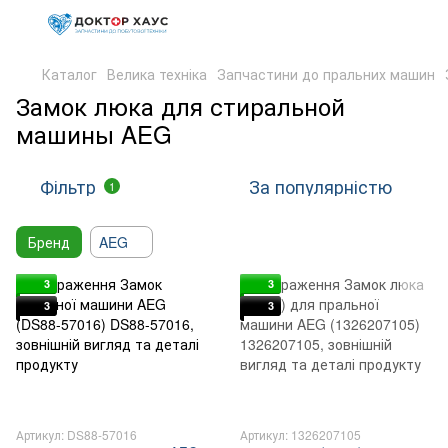
Каталог
Велика техніка
Запчастини до пральних машин
Замок люка для стиральной
машины AEG
Фільтр
За популярністю
1
Бренд
AEG
3
3
3
3
Артикул: DS88-57016
Артикул: 1326207105