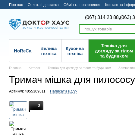
Перейти до основного контенту
Про нас
Оплата і доставка
Обмін та повернення
Контактна інфор
(067) 314 23 88,
(063) 
Техніка для
Велика
Кухонна
HoReCa
догляду за тілом
техніка
техніка
та будинком
Головна
Каталог
Техніка для догляду за тілом та будинком
Запчастин
Тримач мішка для пилососу 
Артикул: 4055309811
Написати відгук
3