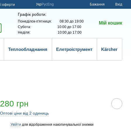
Укр
Рус
Eng
Бажання
Вхід
ої оферти
Графік роботи:
Понеділок-п'ятниця: 08:30 до 19:00
Мій кошик
Субота: 10:00 до 17:00
Неділя: 10:00 до 17:00
Теплообладнання
Елетроіструмент
Kärcher
280 грн
Оптові ціни від 2 одиниць
Увійти
для відображення накопичувальної знижки
%