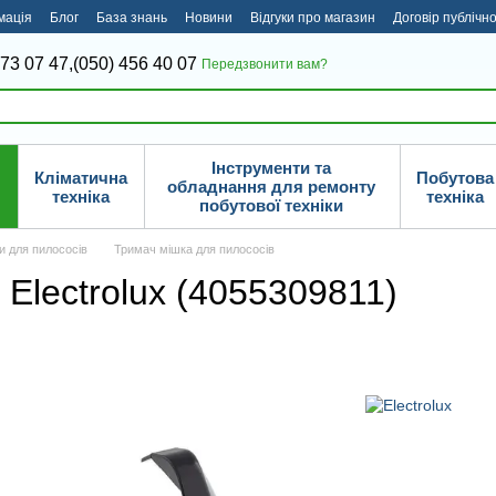
мація
Блог
База знань
Новини
Відгуки про магазин
Договір публічн
373 07 47,
(050) 456 40 07
Передзвонити вам?
Інструменти та
Кліматична
Побутова
обладнання для ремонту
техніка
техніка
побутової техніки
и для пилососів
Тримач мішка для пилососів
Electrolux (4055309811)