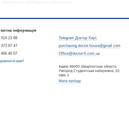
, мінімізуючи необхідність нахилятися.
нь.
у використанні.
.
тактна інформація
 314 23 88
Telegram Доктор Хаус
 373 07 47
purchasing.doctor.house@gmail.com
 456 40 07
Office@doctor-h.com.ua
дзвонити вам?
Індекс 88000 Закарпатська область
Ужгород Студентська набережна, 10,
офіс 1
Мапа проїзду
 щоб прибирання було зручним і не вимагало нахилів.
ть від типу з'єднання. Рекомендується використовувати
та перевіряти механізм регулювання на предмет зносу.
 "Доктор Хаус" представлені телескопічні труби для пилососів