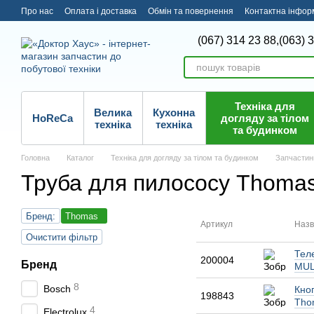
Перейти до основного контенту
Про нас
Оплата і доставка
Обмін та повернення
Контактна інфор
(067) 314 23 88,
(063) 
Техніка для
Велика
Кухонна
HoReCa
догляду за тілом
техніка
техніка
та будинком
Головна
Каталог
Техніка для догляду за тілом та будинком
Запчастин
Труба для пилососу Thoma
Бренд:
Thomas
Артикул
Назв
Очистити фільтр
Тел
200004
Бренд
MUL
8
Bosch
Кноп
198843
Tho
4
Electrolux