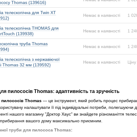
ососу Thomas (139616)
ба телескопічна для Twin XT
Немає в наявності
1 02
9912)
ба телескопічна THOMAS для
Немає в наявності
1 24
rtTouch (139938)
ескопічна труба Thomas
Немає в наявності
1 24
9994)
а телескопічна з нержавіючої
Немає в наявності
Ціну
лі Thomas 32 мм (139592)
для пилососів Thomas: адаптивність та зручність
я пилососів Thomas
— це інструмент, який робить процес прибира
користувачу налаштувати її під індивідуальні потреби, полегшуючи
нті нашого магазину "Доктор Хаус" ви знайдете різноманіття телес
 прибирання вашого дому максимально приємним.
чної труби для пилососа Thomas: