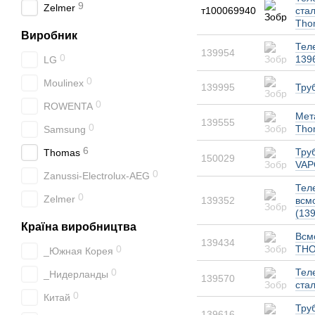
9
Zelmer
т100069940
стал
Tho
Виробник
Тел
139954
0
139
LG
0
Moulinex
139995
Тру
0
ROWENTA
Мет
139555
0
Tho
Samsung
6
Тру
Thomas
150029
VAP
0
Zanussi-Electrolux-AEG
Тел
0
Zelmer
139352
всм
(13
Країна виробництва
Всм
139434
0
THO
_Южная Корея
0
Теле
_Нидерланды
139570
стал
0
Китай
Тру
139616