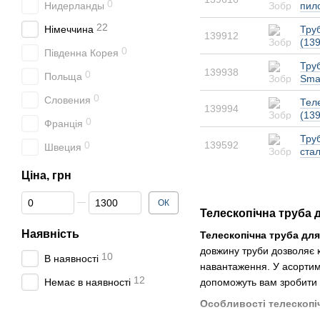
0
Нидерланды
пил
22
Німеччина
Тру
139912
(13
0
Південна Корея
Тру
139938
0
Польща
Sma
0
Словения
Тел
139994
(13
0
Франція
Труб
0
139592
Швеция
ста
Ціна, грн
Від Ціна, грн
До Ціна, грн
ОК
Телескопічна труба 
Наявність
Телескопічна труба дл
довжину труби дозволяє 
10
В наявності
навантаження. У асортиме
12
Немає в наявності
допоможуть вам зробити
Особливості телескопі