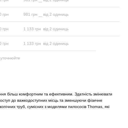
0 грн
981 грн
від 2 одиниць
0 грн
1 133 грн
від 2 одиниць
0 грн
1 133 грн
від 2 одиниць
 уточнюйте
ння більш комфортним та ефективним. Здатність змінювати
 доступ до важкодоступних місць та зменшуючи фізичне
копічних труб, сумісних з моделями пилососів Thomas, які