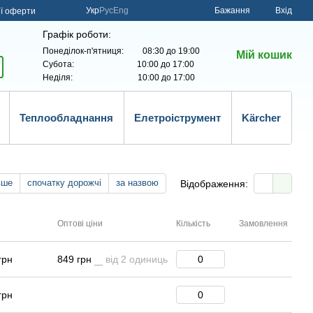
Укр
Рус
Eng
Бажання
Вхід
ої оферти
Графік роботи:
Понеділок-п'ятниця: 08:30 до 19:00
Мій кошик
Субота: 10:00 до 17:00
Неділя: 10:00 до 17:00
Теплообладнання
Елетроіструмент
Kärcher
вше
спочатку дорожчі
за назвою
Відображення:
Оптові ціни
Кількість
Замовлення
грн
849 грн
від 2 одиниць
грн