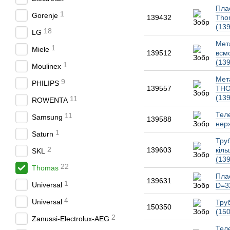
Пла
1
Gorenje
139432
Tho
(13
18
LG
Мет
1
Miele
139512
всм
(13
1
Moulinex
Мет
9
PHILIPS
139557
THO
(13
11
ROWENTA
Тел
11
Samsung
139588
нерж
1
Saturn
Тру
2
139603
кіль
SKL
(13
22
Thomas
Пла
139631
1
Universal
D=3
4
Universal
Тру
150350
(15
2
Zanussi-Electrolux-AEG
Теле