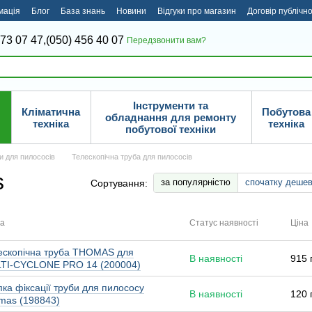
мація
Блог
База знань
Новини
Відгуки про магазин
Договір публічн
373 07 47,
(050) 456 40 07
Передзвонити вам?
Інструменти та
Кліматична
Побутова
обладнання для ремонту
техніка
техніка
побутової техніки
и для пилососів
Телескопічна труба для пилососів
s
за популярністю
спочатку деше
Сортування:
а
Статус наявності
Ціна
ескопічна труба THOMAS для
В наявності
915 
TI-CYCLONE PRO 14 (200004)
ка фіксації труби для пилососу
В наявності
120 
mas (198843)