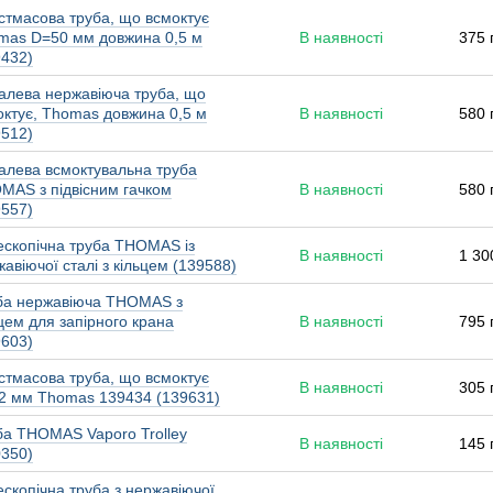
стмасова труба, що всмоктує
mas D=50 мм довжина 0,5 м
В наявності
375 
9432)
алева нержавіюча труба, що
октує, Thomas довжина 0,5 м
В наявності
580 
9512)
алева всмоктувальна труба
MAS з підвісним гачком
В наявності
580 
9557)
ескопічна труба THOMAS із
В наявності
1 30
авіючої сталі з кільцем (139588)
ба нержавіюча THOMAS з
цем для запірного крана
В наявності
795 
9603)
стмасова труба, що всмоктує
В наявності
305 
2 мм Thomas 139434 (139631)
ба THOMAS Vaporo Trolley
В наявності
145 
0350)
скопічна труба з нержавіючої