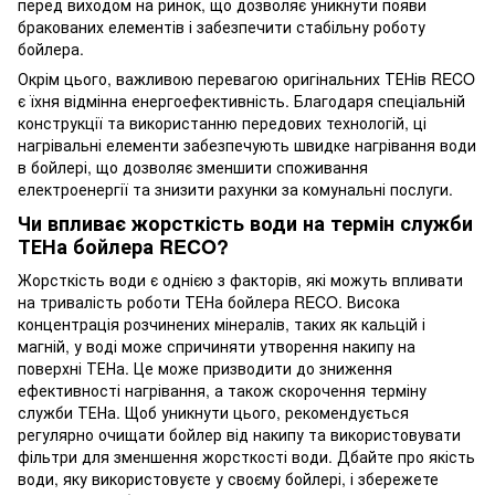
перед виходом на ринок, що дозволяє уникнути появи
бракованих елементів і забезпечити стабільну роботу
бойлера.
Окрім цього, важливою перевагою оригінальних ТЕНів RECO
є їхня відмінна енергоефективність. Благодаря спеціальній
конструкції та використанню передових технологій, ці
нагрівальні елементи забезпечують швидке нагрівання води
в бойлері, що дозволяє зменшити споживання
електроенергії та знизити рахунки за комунальні послуги.
Чи впливає жорсткість води на термін служби
ТЕНа бойлера RECO?
Жорсткість води є однією з факторів, які можуть впливати
на тривалість роботи ТЕНа бойлера RECO. Висока
концентрація розчинених мінералів, таких як кальцій і
магній, у воді може спричиняти утворення накипу на
поверхні ТЕНа. Це може призводити до зниження
ефективності нагрівання, а також скорочення терміну
служби ТЕНа. Щоб уникнути цього, рекомендується
регулярно очищати бойлер від накипу та використовувати
фільтри для зменшення жорсткості води. Дбайте про якість
води, яку використовуєте у своєму бойлері, і збережете