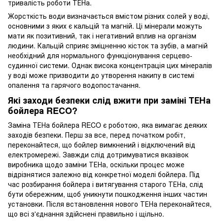
тривалість роботи ТЕНа.
Жорсткість води визначається вмістом різних солей у воді,
основними з яких є кальцій та магній. Ці мінерали можуть
мати як позитивний, так і негативний вплив на організм
людини. Кальцій сприяє зміцненню кісток та зубів, а магній
необхідний для нормального функціонування серцево-
судинної системи. Однак висока концентрація цих мінералів
у воді може призводити до утворення накипу в системі
опалення та гарячого водопостачання.
Які заходи безпеки слід вжити при заміні ТЕНа
бойлера RECO?
Заміна ТЕНа бойлера RECO є роботою, яка вимагає деяких
заходів безпеки. Перш за все, перед початком робіт,
переконайтеся, що бойлер вимкнений і відключений від
електромережі. Завжди слід дотримуватися вказівок
виробника щодо заміни ТЕНа, оскільки процес може
відрізнятися залежно від конкретної моделі бойлера. Під
час розбирання бойлера і витягування старого ТЕНа, слід
бути обережним, щоб уникнути пошкодження інших частин
установки. Після встановлення нового ТЕНа переконайтеся,
що всі з'єднання здійснені правильно і щільно.