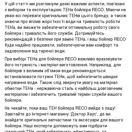
У цій статті ми розглянули деякі важливі аспекти, пов'язані
з вибором та експлуатацією ТЕНа бойлера RECO. Маючи на
увазі всі переваги оригінальних ТЕНів цього бренду, а також
знаючи про вплив жорсткості води на тривалість роботи
ТЕНа, ви зможете забезпечити оптимальну роботу свого
бойлера і тривалість його служби. Дотримуйтесь
рекомендацій з безпеки при заміні ТЕНа, і ваш бойлер RECO
буде надійно працювати, забезпечуючи вам комфорт та
задоволення від гарячої води.
При виборі ТЕНа для бойлера RECO важливо враховувати
його потужність і матеріал виготовлення. Наприклад, для
бойлерів з великим об'ємом води рекомендується
встановлювати потужні ТЕНи, щоб забезпечити швидке
нагрівання води. Також слід звернути увагу на матеріал
обмотки ТЕНа - нержавіюча сталь є найбільш довговічним
матеріалом і забезпечить тривалий термін служби вашого
бойлера.
Не чекайте, поки ваш ТЕН бойлера RECO вийде з ладу!
Завітайте до Інтернет-магазину 'Доктор Хаус', де ви
знайдете оригінальні запчастини та аксесуари для вашого
бойлера. Наші експерти допоможуть вам підібрати
ідеальний ТЕН, який забезпечить ефективність та