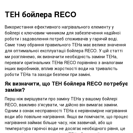
ТЕН бойлера RECO
Використання ефективного нагрівального елементу у
бойлері є ключовим чинником для забезпечення надійної
роботи і задоволення потреб споживачів у гарячій воді.
Саме тому обрання правильного ТЕНа має велике значення
для оптимальної експлуатації бойлера RECO. У цій статті
ми розглянемо, як визначити необхідність заміни ТЕНа,
переваги оригінальних ТЕНів RECO порівняно з аналогами
інших виробників, вплив жорсткості води на тривалість
роботи ТЕНа та заходи безпеки при заміні.
Як визначити, що ТЕН бойлера RECO потребує
заміни?
Перш ніж вирішувати про заміну ТЕНа у вашому бойлері
RECO, важливо з'ясувати, чи дійсно він вимагає заміни.
Одним з ознак несправності ТЕНа є нерівномірне нагрівання
води або повільне нагрівання. Якщо ви помічаєте, що процес
нагрівання займає більше часу, ніж зазвичай, або що
температура гарячої води не досягає необхідного рівня, це