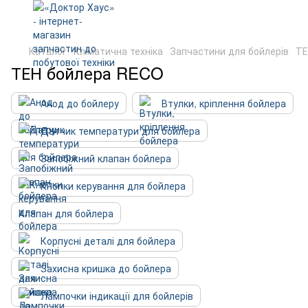
Каталог
Кліматична техніка
Запчастини для бойлерів
ТЕ
ТЕН бойлера RECO
Анод до бойлеру
Втулки, кріплення бойлера
Датчик температури для бойлера
Запобіжний клапан бойлера
Кнопки керування для бойлера
Клапан для бойлера
Корпусні деталі для бойлера
Захисна кришка до бойлера
Лампочки індикації для бойлерів