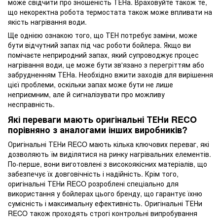
може свідчити про зношеність ТЕНа. Враховуйте також те,
що некоректна робота термостата також може впливати на
якість нагрівання води.
Ще однією ознакою того, що ТЕН потребує заміни, може
бути відчутний запах під час роботи бойлера. Якщо ви
помічаєте неприродний запах, який супроводжує процес
нагрівання води, це може бути зв'язано з перегріттям або
забрудненням ТЕНа. Необхідно вжити заходів для вирішення
цієї проблеми, оскільки запах може бути не лише
неприємним, але й сигналізувати про можливу
несправність.
Які переваги мають оригінальні ТЕНи RECO
порівняно з аналогами інших виробників?
Оригінальні ТЕНи RECO мають кілька ключових переваг, які
дозволяють їм виділятися на ринку нагрівальних елементів.
По-перше, вони виготовлені з високоякісних матеріалів, що
забезпечує їх довговічність і надійність. Крім того,
оригінальні ТЕНи RECO розроблені спеціально для
використання у бойлерах цього бренду, що гарантує їхню
сумісність і максимальну ефективність. Оригінальні ТЕНи
RECO також проходять строгі контрольні випробування