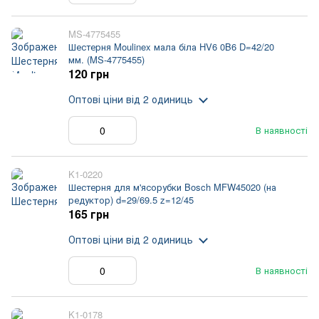
MS-4775455
Шестерня Moulinex мала біла HV6 0B6 D=42/20
мм. (MS-4775455)
120 грн
Оптові ціни
від 2 одиниць
В наявності
K1-0220
Шестерня для м'ясорубки Bosch MFW45020 (на
редуктор) d=29/69.5 z=12/45
165 грн
Оптові ціни
від 2 одиниць
В наявності
K1-0178