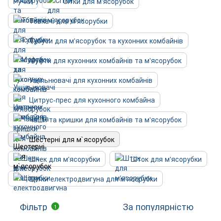
Ручки
Сітки для м'ясорубок
Товкачі для м'ясорубки
Тубуси для м'ясорубок та кухонних комбайнів
Муфти для кухонних комбайнів та м'ясорубок
Ущільнювачі для кухонних комбайнів
Цитрус-прес для кухонного комбайна
Чаши та кришки для комбайнів та м'ясорубок
Шестерні для м`ясорубок
Шнек для м'ясорубки
Шток для м'ясорубки
Щітки електродвигуна для м'ясорубки
Фільтр
За популярністю
1