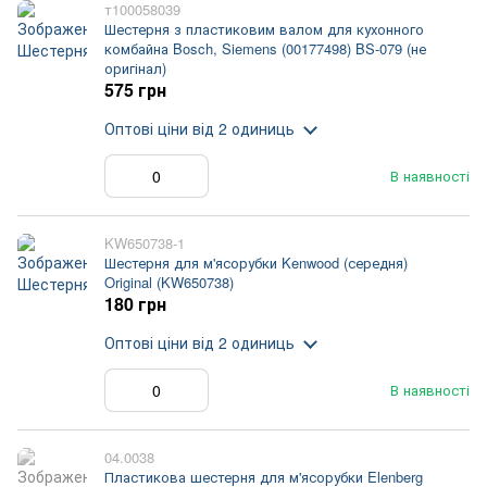
т100058039
Шестерня з пластиковим валом для кухонного
комбайна Bosch, Siemens (00177498) BS-079 (не
оригінал)
575 грн
Оптові ціни
від 2 одиниць
В наявності
KW650738-1
Шестерня для м'ясорубки Kenwood (середня)
Original (KW650738)
180 грн
Оптові ціни
від 2 одиниць
В наявності
04.0038
Пластикова шестерня для м'ясорубки Elenberg