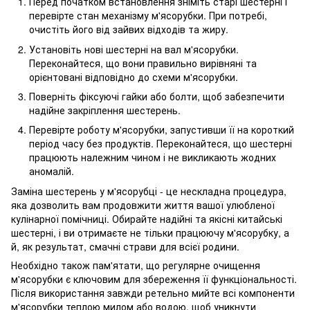
Перед початком встановлення зніміть старі шестерні і
перевірте стан механізму м'ясорубки. При потребі,
очистіть його від зайвих відходів та жиру.
Установіть нові шестерні на вал м'ясорубки.
Переконайтеся, що вони правильно вирівняні та
орієнтовані відповідно до схеми м'ясорубки.
Поверніть фіксуючі гайки або болти, щоб забезпечити
надійне закріплення шестерень.
Перевірте роботу м'ясорубки, запустивши її на короткий
період часу без продуктів. Переконайтеся, що шестерні
працюють належним чином і не викликають жодних
аномалій.
Заміна шестерень у м'ясорубці - це нескладна процедура,
яка дозволить вам продовжити життя вашої улюбленої
кулінарної помічниці. Обирайте надійні та якісні китайські
шестерні, і ви отримаєте не тільки працюючу м'ясорубку, а
й, як результат, смачні страви для всієї родини.
Необхідно також пам'ятати, що регулярне очищення
м'ясорубки є ключовим для збереження її функціональності.
Після використання завжди ретельно мийте всі компоненти
м'ясорубки теплою милом або водою, щоб уникнути