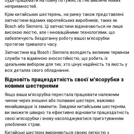
неприємностей.
Крім китайських шестерень, на ринку також представлені
запчастини відомих європейських виробників, таких як
Bosch або Siemens. Ці запчастини відзначаються не лише
високою якістю, але і інноваційними технологіями, що
забезпечують бездоганну роботу вашої м'ясорубки
протягом тривалого часу.
Запчастини від Bosch і Siemens володіють великим терміном
служби та відмінною зносостійкістю, що робить їх
ідеальним вибором для тих, хто цінує надійність та якість у
всіх деталях свого обладнання.
Відновіть працездатність своєї м'ясорубки з
новими шестернями
Якщо ваша м'ясорубка перестала працювати належним
чином через зношені або поламані шестерні, важливо
якнайшвидше їх замінити. Завдяки китайським шестерням,
ви зможете швидко та ефективно відновити працездатність
своєї м'ясорубки і знову насолоджуватися приготуванням
улюблених страв.
Китайські шестерні вирізняються своєю легкістю у