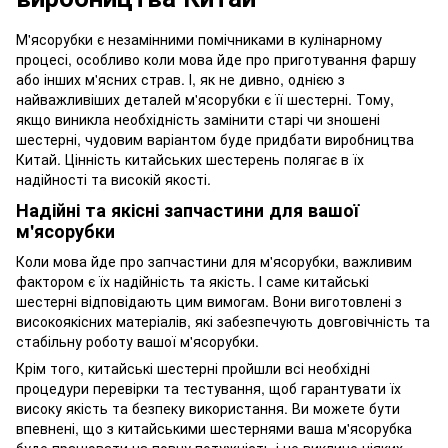
М'ясорубки є незамінними помічниками в кулінарному
процесі, особливо коли мова йде про приготування фаршу
або інших м'ясних страв. І, як не дивно, однією з
найважливіших деталей м'ясорубки є її шестерні. Тому,
якщо виникла необхідність замінити старі чи зношені
шестерні, чудовим варіантом буде придбати виробництва
Китай. Цінність китайських шестерень полягає в їх
надійності та високій якості.
Надійні та якісні запчастини для вашої
м'ясорубки
Коли мова йде про запчастини для м'ясорубки, важливим
фактором є їх надійність та якість. І саме китайські
шестерні відповідають цим вимогам. Вони виготовлені з
високоякісних матеріалів, які забезпечують довговічність та
стабільну роботу вашої м'ясорубки.
Крім того, китайські шестерні пройшли всі необхідні
процедури перевірки та тестування, щоб гарантувати їх
високу якість та безпеку використання. Ви можете бути
впевнені, що з китайськими шестернями ваша м'ясорубка
буде працювати на повну потужність і не викличе ніяких