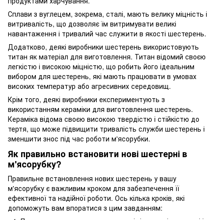
продуктами харчування.
Сплави з вуглецем, зокрема, сталі, мають велику міцність і
витривалість, що дозволяє їм витримувати великі
навантаження і тривалий час служити в якості шестерень.
Додатково, деякі виробники шестерень використовують
титан як матеріал для виготовлення. Титан відомий своєю
легкістю і високою міцністю, що робить його ідеальним
вибором для шестерень, які мають працювати в умовах
високих температур або агресивних середовищ.
Крім того, деякі виробники експериментують з
використанням кераміки для виготовлення шестерень.
Кераміка відома своєю високою твердістю і стійкістю до
тертя, що може підвищити тривалість служби шестерень і
зменшити знос під час роботи м'ясорубки.
Як правильно встановити нові шестерні в
м'ясорубку?
Правильне встановлення нових шестерень у вашу
м'ясорубку є важливим кроком для забезпечення її
ефективної та надійної роботи. Ось кілька кроків, які
допоможуть вам впоратися з цим завданням: