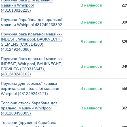
Пружина бака для пральної
машини Whirlpool
В наявності
22
(481010816225)
Пружина барабана для пральної
В наявності
39
машини Whirlpool 481249238392
Пружина бака пральної машинки
INDESIT, Whirlpool, BAUKNECHT,
В наявності
32
SIEMENS (C00314200),
(481249248086)
Пружина бака пральної машинки
INDESIT, Whirlpool, BAUKNECHT,
В наявності
34
PRIVILEG (C00316647),
(481249248162)
Пружина для верхньої кришки
вертикальної пральної машини
В наявності
55
Whirpool (481249248171)
Торсіони стулок барабана для
пральної машини Whirlpool
В наявності
36
(481209498005)
Торсіони (пружини) барабана