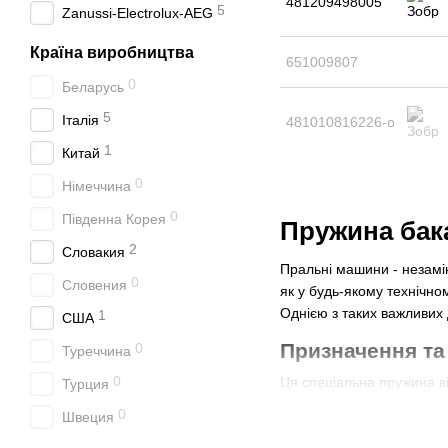
481209498005
5
Zanussi-Electrolux-AEG
Країна виробництва
651009807
0
Беларусь
5
Італія
481010816226-o
1
Китай
0
Німеччина
0
Південна Корея
Пружина бак
2
Словакия
Пральні машини - незамі
0
Словения
як у будь-якому технічно
Однією з таких важливих
1
США
Призначення та
0
Туреччина
0
Ця спеціальна пружина ві
Турция
передових технологій, во
0
Швеция
правильно функціонуюча 