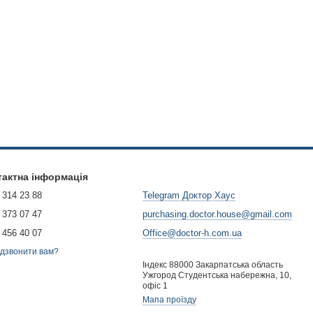
ханічних навантажень та забезпечує безперебійну роботу машини
яючи досягти оптимальних результатів прання.
 що дозволяє швидко та просто провести ремонт.
ективну роботу пристрою. Вона складається з спеціального
мортизації під час роботи машини.
шити тертя та знос при контакті з іншими елементами машини.
ашини.
тактна інформація
 314 23 88
Telegram Доктор Хаус
а забезпечує високу сумісність із електронними та
 373 07 47
purchasing.doctor.house@gmail.com
 підходить саме для вашої моделі машини, щоб забезпечити
 456 40 07
Office@doctor-h.com.ua
дзвонити вам?
Індекс 88000 Закарпатська область
Ужгород Студентська набережна, 10,
. Для цього слід дотримуватися таких кроків:
офіс 1
Мапа проїзду