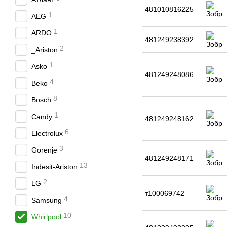
481010816225
1
AEG
1
ARDO
481249238392
2
_Ariston
1
Asko
481249248086
4
Beko
8
Bosch
1
Candy
481249248162
6
Electrolux
3
Gorenje
481249248171
13
Indesit-Ariston
2
LG
т100069742
4
Samsung
10
Whirlpool