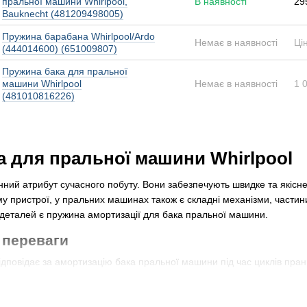
пральної машини Whirlpool,
В наявності
29
Bauknecht (481209498005)
Пружина барабана Whirlpool/Ardo
Немає в наявності
Ці
(444014600) (651009807)
Пружина бака для пральної
машини Whirlpool
Немає в наявності
1 
(481010816226)
а для пральної машини Whirlpool
нний атрибут сучасного побуту. Вони забезпечують швидке та якісн
му пристрої, у пральних машинах також є складні механізми, частини
 деталей є пружина амортизації для бака пральної машини.
 переваги
дповідає за амортизацію бака пральної машини під час циклів пран
на не тільки допомагає зменшити вібрацію та шум від роботи машини
пружина уникає можливих пошкоджень ущільнювачів, шлангів та і