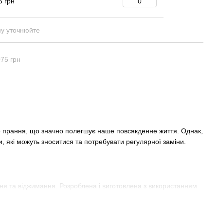
5 грн
ну уточнюйте
075 грн
е прання, що значно полегшує наше повсякденне життя. Однак,
, які можуть зноситися та потребувати регулярної заміни.
ня та віджимання. Розроблена і виготовлена з використанням
, але й забезпечує безпечність її експлуатації. Адже
нших частин машини.