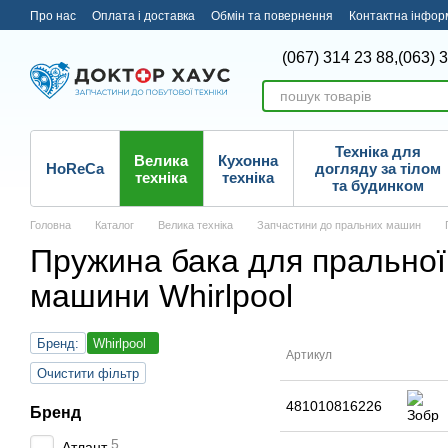
Перейти до основного контенту
Про нас
Оплата і доставка
Обмін та повернення
Контактна інфор
(067) 314 23 88,
(063) 
Техніка для
Велика
Кухонна
HoReCa
догляду за тілом
техніка
техніка
та будинком
Головна
Каталог
Велика техніка
Запчастини до пральних машин
Пружина бака для пральної
машини Whirlpool
Бренд:
Whirlpool
Артикул
Очистити фільтр
481010816226
Бренд
5
Атлант