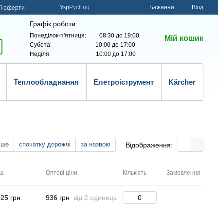
Укр
Рус
Eng
Бажання
Вхід
ої оферти
Графік роботи:
Понеділок-п'ятниця: 08:30 до 19:00
Мій кошик
Субота: 10:00 до 17:00
Неділя: 10:00 до 17:00
Теплообладнання
Елетроіструмент
Kärcher
вше
спочатку дорожчі
за назвою
Відображення:
на
Оптові ціни
Кількість
Замовлення
025 грн
936 грн
від 2 одиниць