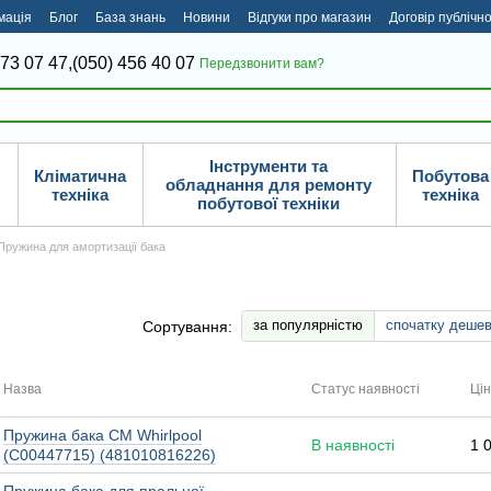
мація
Блог
База знань
Новини
Відгуки про магазин
Договір публічн
373 07 47,
(050) 456 40 07
Передзвонити вам?
Інструменти та
Кліматична
Побутова
обладнання для ремонту
техніка
техніка
побутової техніки
Пружина для амортизації бака
за популярністю
спочатку деше
Сортування:
Назва
Статус наявності
Ці
Пружина бака СМ Whirlpool
В наявності
1 
(C00447715) (481010816226)