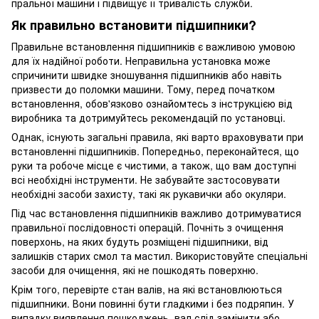
пральної машини і підвищує її тривалість служби.
Як правильно встановити підшипники?
Правильне встановлення підшипників є важливою умовою
для їх надійної роботи. Неправильна установка може
спричинити швидке зношування підшипників або навіть
призвести до поломки машини. Тому, перед початком
встановлення, обов'язково ознайомтесь з інструкцією від
виробника та дотримуйтесь рекомендацій по установці.
Однак, існують загальні правила, які варто враховувати при
встановленні підшипників. Попередньо, переконайтеся, що
руки та робоче місце є чистими, а також, що вам доступні
всі необхідні інструменти. Не забувайте застосовувати
необхідні засоби захисту, такі як рукавички або окуляри.
Під час встановлення підшипників важливо дотримуватися
правильної послідовності операцій. Почніть з очищення
поверхонь, на яких будуть розміщені підшипники, від
залишків старих смол та мастил. Використовуйте спеціальні
засоби для очищення, які не пошкодять поверхню.
Крім того, перевірте стан валів, на які встановлюються
підшипники. Вони повинні бути гладкими і без подряпин. У
випадку виявлення пошкоджень, вал слід замінити або