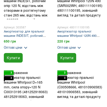
Артикул: 303587
Артикул: 480111100195
Амортизатор для пральної
Амортизатор пральної
машини INDESIT, робочий
машини Whirlpool 120N 490
опір 120 N, відстань між
(SAR002WH, 480111100195)
650 грн
220 грн
отворами в розтягнутому
Оптові ціни
Оптові ціни
стані 265 мм, відстань між о
Купити
Купити
3
3
3
3