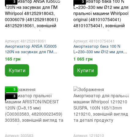
3
3
Артикул: 481252918061
Артикул: 481010754041
Амортизатор ANSA IG5005
Амортизатор бака 100 N
120N на засувках для ПМ
L=230–330 мм Ø12 мм для
Whirlpool 481252918043,
пральної машини Whirlpool
165 грн
1 065 грн
00306079 (481252918061)
original (481010754041)
Купити
Купити
3
3
Артикул: 303583
Артикул: 1219210