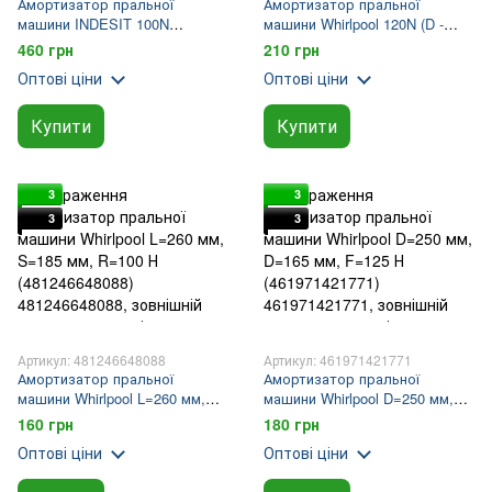
Амортизатор пральної
Амортизатор пральної
машини INDESIT 100N
машини Whirlpool 120N (D -
(C00309597) D=260-165 мм,
відстань між осями кріплення,
460 грн
210 грн
100N (C00140744,
розтягнута 260 мм, D -
Оптові ціни
Оптові ціни
482000029517)
відстань між осями кріплення,
складена 1
Купити
Купити
3
3
3
3
Артикул: 481246648088
Артикул: 461971421771
Амортизатор пральної
Амортизатор пральної
машини Whirlpool L=260 мм,
машини Whirlpool D=250 мм,
S=185 мм, R=100 Н
D=165 мм, F=125 Н
160 грн
180 грн
(481246648088)
(461971421771)
Оптові ціни
Оптові ціни