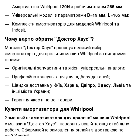
Амортизатор Whirlpool
120N
з робочим ходом
265 мм
;
Універсальні моделі з параметрами
D=19 мм, L=165 мм
;
Комплекти амортизаторів для моделей Whirlpool та
Indesit.
Чому варто обрати "Доктор Хаус"?
Магазин "Доктор Хаус" пропонує великий вибір
амортизаторів для пральних машин Whirlpool за вигідними
цінами:
Оригінальні запчастини та якісні універсальні аналоги;
Професійна консультація для підбору деталей;
Швидка доставка у
Київ
,
Харків
,
Дніпро
,
Одесу
,
Львів
та
інші міста України;
Гарантія якості на всі товари.
Купити амортизатори для Whirlpool
Замовляйте
амортизатори для пральної машини Whirlpool
у магазині "Доктор Хаус" і поверніть вашій техніці стабільну
роботу. Оформлюйте замовлення онлайн з доставкою по
всій Україні!