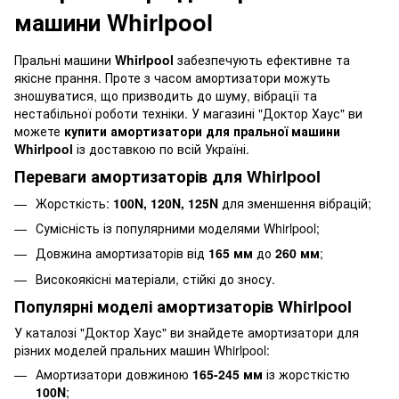
машини Whirlpool
Пральні машини
Whirlpool
забезпечують ефективне та
якісне прання. Проте з часом амортизатори можуть
зношуватися, що призводить до шуму, вібрації та
нестабільної роботи техніки. У магазині "Доктор Хаус" ви
можете
купити амортизатори для пральної машини
Whirlpool
із доставкою по всій Україні.
Переваги амортизаторів для Whirlpool
Жорсткість:
100N, 120N, 125N
для зменшення вібрацій;
Сумісність із популярними моделями Whirlpool;
Довжина амортизаторів від
165 мм
до
260 мм
;
Високоякісні матеріали, стійкі до зносу.
Популярні моделі амортизаторів Whirlpool
У каталозі "Доктор Хаус" ви знайдете амортизатори для
різних моделей пральних машин Whirlpool:
Амортизатори довжиною
165-245 мм
із жорсткістю
100N
;