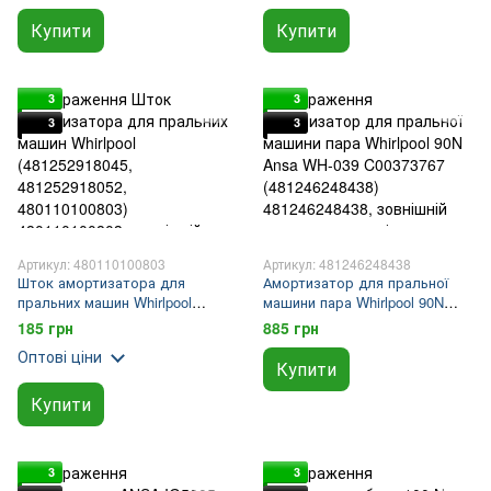
Купити
Купити
3
3
3
3
Артикул: 480110100803
Артикул: 481246248438
Шток амортизатора для
Амортизатор для пральної
пральних машин Whirlpool
машини пара Whirlpool 90N
(481252918045, 481252918052,
Ansa WH-039 C00373767
185 грн
885 грн
480110100803)
(481246248438)
Оптові ціни
Купити
Купити
3
3