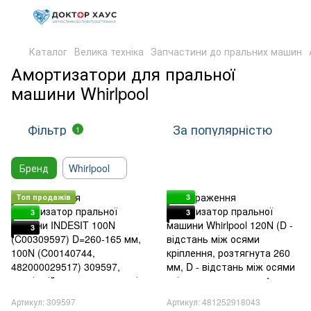
Каталог
Велика техніка
Запчастини до пральних машин
Амортизатори для пральної
машини Whirlpool
Фільтр
За популярністю
1
Бренд
Whirlpool
Топ продажів
3
3
3
3
Артикул: 309597
Артикул: 481252918043