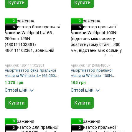
Купити
Купити
3
3
3
3
Артикул: 480111102361
Артикул: 481246648057
Амортизатор бака пральної
Амортизатор пральної
машини Whirlpool L=165-250mm
машини Whirlpool 100N
125N (480111102361)
(відстань між осями у
1 375 грн
165 грн
розтягнутому стані - 260 мм,
Оптові ціни
Оптові ціни
відстань між осями у
складеному стані - 1
Купити
Купити
3
3
3
3