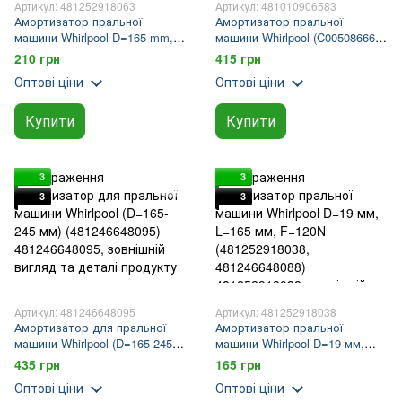
Артикул: 481252918063
Артикул: 481010906583
Амортизатор пральної
Амортизатор пральної
машини Whirlpool D=165 mm,
машини Whirlpool (C00508666,
сила опору=120 N C00313195
481010906583)
210 грн
415 грн
(481252918063)
Оптові ціни
Оптові ціни
Купити
Купити
3
3
3
3
Артикул: 481246648095
Артикул: 481252918038
Амортизатор для пральної
Амортизатор пральної
машини Whirlpool (D=165-245
машини Whirlpool D=19 мм,
мм) (481246648095)
L=165 мм, F=120N
435 грн
165 грн
(481252918038, 481246648088)
Оптові ціни
Оптові ціни