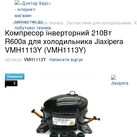
Каталог
Велика техніка
Запчастини для холодильників
К
Компресор інверторний 210Вт
R600a для холодильника Jiaxipera
VMH1113Y (VMH1113Y)
Артикул:
VMH1113Y
Написати відгук
Новинка
3