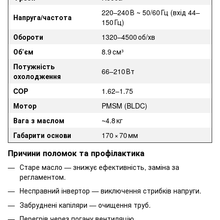
220–240 В ~ 50/60 Гц (вхід 44–
Напруга/частота
150 Гц)
Обороти
1320–4500 об/хв
Об’єм
8.9 см³
Потужність
66–210 Вт
охолодження
COP
1.62–1.75
Мотор
PMSM (BLDC)
Вага з маслом
~4.8 кг
Габарити основи
170 × 70 мм
Причини поломок та профілактика
Старе масло — знижує ефективність, заміна за
регламентом.
Несправний інвертор — виключення стрибків напруги.
Забруднені капіляри — очищення труб.
Перегрів через погану вентиляцію.