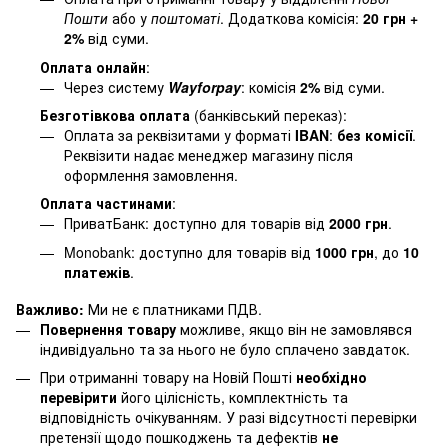
Пошти
або у
поштоматі
. Додаткова комісія:
20 грн +
2%
від суми.
Оплата онлайн
:
Через систему
Wayforpay
: комісія
2%
від суми.
Безготівкова оплата
(банківський переказ):
Оплата за реквізитами у форматі
IBAN
:
без комісії
.
Реквізити надає менеджер магазину після
оформлення замовлення.
Оплата частинами
:
ПриватБанк: доступно для товарів від
2000 грн
.
Monobank: доступно для товарів від
1000 грн
, до
10
платежів
.
Важливо:
Ми не є платниками ПДВ.
Повернення товару
можливе, якщо він не замовлявся
індивідуально та за нього не було сплачено завдаток.
При отриманні товару на Новій Пошті
необхідно
перевірити
його цілісність, комплектність та
відповідність очікуванням. У разі відсутності перевірки
претензії щодо пошкоджень та дефектів
не