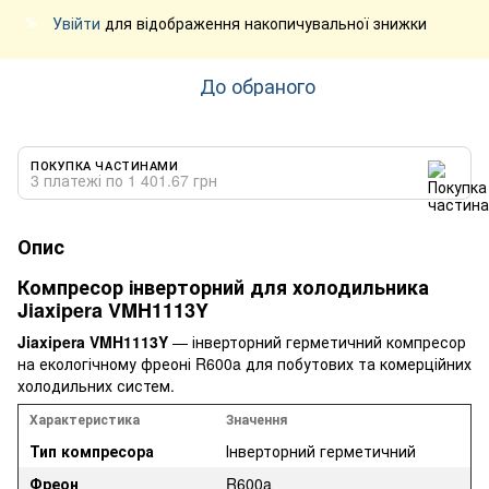
Увійти
для відображення накопичувальної знижки
%
До обраного
ПОКУПКА ЧАСТИНАМИ
3 платежі по 1 401.67 грн
Опис
Компресор інверторний для холодильника
Jiaxipera VMH1113Y
Jiaxipera VMH1113Y
— інверторний герметичний компресор
на екологічному фреоні R600a для побутових та комерційних
холодильних систем.
Характеристика
Значення
Тип компресора
Інверторний герметичний
Фреон
R600a