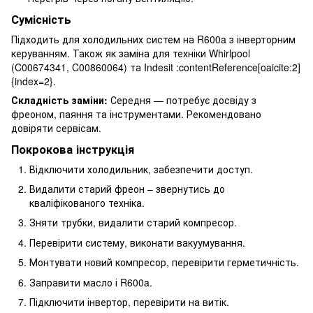
Сумісність
Підходить для холодильних систем на R600a з інверторним
керуванням. Також як заміна для техніки Whirlpool
(C00674341, C00860064) та Indesit :contentReference[oaicite:2]
{index=2}.
Складність заміни:
Середня — потребує досвіду з
фреоном, паяння та інструментами. Рекомендовано
довіряти сервісам.
Покрокова інструкція
Відключити холодильник, забезпечити доступ.
Видалити старий фреон – звернутись до
кваліфікованого техніка.
Зняти трубки, видалити старий компресор.
Перевірити систему, виконати вакуумування.
Монтувати новий компресор, перевірити герметичність.
Заправити масло і R600a.
Підключити інвертор, перевірити на витік.