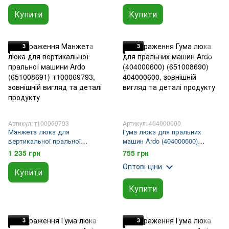
Купити
Купити
3
3
Артикул: т100069793
Артикул: 404000600
Манжета люка для
Гума люка для пральних
вертикальної пральної
машин Ardo (404000600)
машини Ardo (651008691)
(651008690)
1 235 грн
755 грн
Оптові ціни
Купити
Купити
3
3