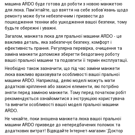
машина ARDO буде готова до роботи з новою манжетою
для люка. Пам’ятайте, що взяття на себе зобов’язань щодо
ремонту може бути небезпечним і призвести до
пошкодження техніки або ушкодження вашої безпеки, тому
будьте обережні і уважні.
Загалом, манжета люка для пральної машини ARDO - це
важлива деталь, яка забезпечує безпеку, комфорт і
ефективність прання. Регулярна перевірка, очищення та
заміна манжети допоможе зберегти бездоганну роботу
вашої пральної машини та подовгити її термін експлуатації.
Необхідно також зазначити, що під час заміни манжети
люка важливо враховувати особливості вашої пральної
машини ARDO. Наприклад, деякі моделі можуть мати
додаткові кріплення або захисні елементи, які потрібно
зняти перед заміною манжети. Тому перед початком робіт
рекомендується ознайомитися з інструкцією користувача
та вивчити особливості вашої моделі пральної машини
ARDO.
Не чекайте, поки зношена манжета люка вашої пральної
машини ARDO призведе до непередбачених поломок та
додаткових витрат! Відвідайте Інтернет-магазин 'Доктор