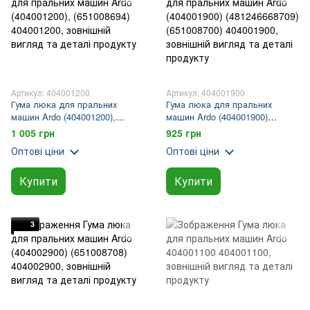
Артикул: 404001200
Артикул: 404001900
Гума люка для пральних
Гума люка для пральних
машин Ardo (404001200),
машин Ardo (404001900)
(651008694)
(481246668709) (651008700)
1 005 грн
925 грн
Оптові ціни
Оптові ціни
Купити
Купити
3