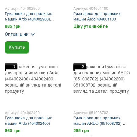
Артикул: 404002900
Артикул: 404001100
Гума люка для пральних
Гума люка для пральних
машин Ardo (404002900)
машин Ardo 404001100
(651008708)
885 грн
Ціну уточнюйте
Оптові ціни
Купити
3
3
Артикул: 404002400
Артикул: 651008702
Гума люка для пральних
Гума люка для пральних
машин Ardo (404002400)
машин ARDO (651008702)
(404002200)
860 грн
285 грн