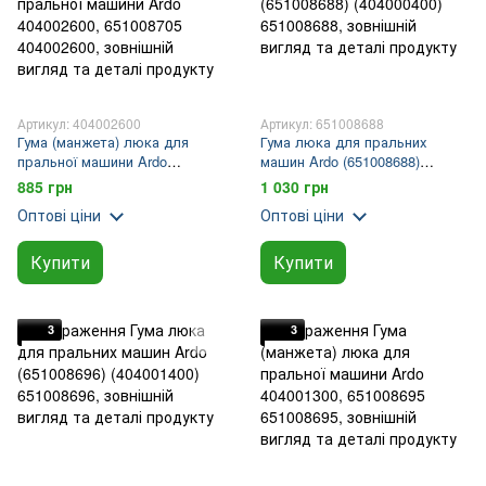
Артикул: 404002600
Артикул: 651008688
Гума (манжета) люка для
Гума люка для пральних
пральної машини Ardo
машин Ardo (651008688)
404002600, 651008705
(404000400)
885 грн
1 030 грн
Оптові ціни
Оптові ціни
Купити
Купити
3
3