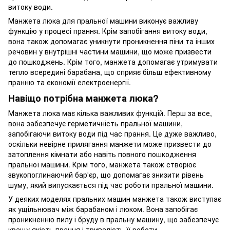
витоку води.
Манжета люка для пральної машини виконує важливу
функцію у процесі прання. Крім запобігання витоку води,
вона також допомагає уникнути проникнення піни та інших
речовин у внутрішні частини машини, що може призвести
до пошкоджень. Крім того, манжета допомагає утримувати
тепло всередині барабана, що сприяє більш ефективному
пранню та економії електроенергії.
Навіщо потрібна манжета люка?
Манжета люка має кілька важливих функцій. Перш за все,
вона забезпечує герметичність пральної машини,
запобігаючи витоку води під час прання. Це дуже важливо,
оскільки невірне прилягання манжети може призвести до
затоплення кімнати або навіть повного пошкодження
пральної машини. Крім того, манжета також створює
звукопоглинаючий бар'єр, що допомагає знизити рівень
шуму, який випускається під час роботи пральної машини.
У деяких моделях пральних машин манжета також виступає
як ущільнювач між барабаном і люком. Вона запобігає
проникненню пилу і бруду в пральну машину, що забезпечує
кращу якість прання і тривалість її роботи.