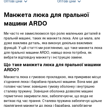
Оптові ціни
Оптові ціни
Манжета люка для пральної
машини ARDO
Ми часто не замислюємося про ролю маленьких деталей в
пральній машині, таких як манжета люка. Але це мала, але
дуже важлива деталь, яка виконує декілька важливих
функцій. У цій статті ми розглянемо, що таке манжета люка
для пральної машини ARDO, навіщо вона потрібна, як
вибрати відповідну манжету і інструкцію заміни.
Що таке манжета люка для пральної машини
ARDO?
Манжета люка є гумовою прокладкою, яка прикриває місце
з’єднання люка і барабана пральної машини. Вона має дві
головні частини: зовнішню гумову оболонку і внутрішню
сталеву пружину. Зовнішня оболонка дозволяє машині
герметично закривати люк, забезпечуючи, що вода не
витікає під час прання. Сталева пружина забезпечує щільне
прилягання манжети до люка і барабана, запобігаючи