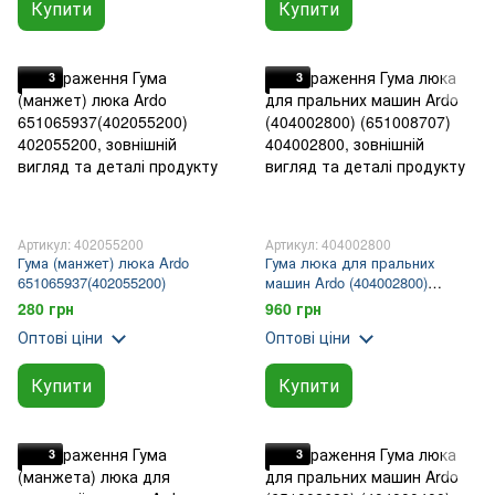
Купити
Купити
3
3
Артикул: 402055200
Артикул: 404002800
Гума (манжет) люка Ardo
Гума люка для пральних
651065937(402055200)
машин Ardo (404002800)
(651008707)
280 грн
960 грн
Оптові ціни
Оптові ціни
Купити
Купити
3
3