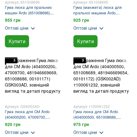
Артикул: 651008696
Артикул: 651008695
Гума люка для пральних
Гума (манжета) люка для
машин Ardo (651008696)
пральної машини Ardo
(404001400)
404001300, 651008695
955 грн
925 грн
Оптові ціни
Оптові ціни
Купити
Купити
3
3
Артикул: GSK003AD
Артикул: т100061232
Гума люка для СМ Ardo
Гума люка для СМ Ardo
(404000200, 47009700,
(404000500, 651008689,
481946669669, 651008686,
481946669654, 00101172)
920 грн
975 грн
00101171)
(GSK002AD)
Оптові ціни
Оптові ціни