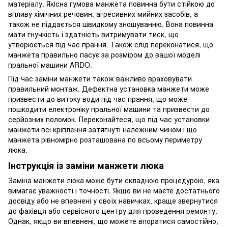
матеріалу. Якісна гумова манжета повинна бути стійкою до
впливу хімічних речовин, агресивних мийних засобів, а
також не піддається швидкому зношуванню. Вона повинна
мати гнучкість і здатність витримувати тиск, що
утворюється під час прання. Також слід переконатися, що
манжета правильно пасує за розміром до вашої моделі
пральної машини ARDO.
Під час заміни манжети також важливо враховувати
правильний монтаж. Дефектна установка манжети може
призвести до витоку води під час прання, що може
пошкодити електроніку пральної машини та призвести до
серйозних поломок. Переконайтеся, що під час установки
манжети всі кріплення затягнуті належним чином і що
манжета рівномірно розташована по всьому периметру
люка.
Інструкція із заміни манжети люка
Заміна манжети люка може бути складною процедурою, яка
вимагає уважності і точності. Якщо ви не маєте достатнього
досвіду або не впевнені у своїх навичках, краще звернутися
до фахівця або сервісного центру для проведення ремонту.
Однак, якщо ви впевнені, що можете впоратися самостійно,