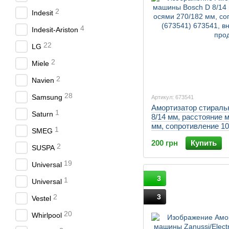
2
Indesit
4
Indesit-Ariston
22
LG
2
Miele
2
Navien
28
Samsung
Артикул: 673541
Амортизатор стираль
1
Saturn
8/14 мм, расстояние 
мм, сопротивление 10
1
SMEG
200 грн
Купить
2
SUSPA
19
Universal
3
1
Universal
3
2
Vestel
20
Whirlpool