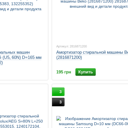
Артикул: 2816871200
ральных машин
Амортизатор стиральной машины B
EG (U5, 60N) D=165 мм
(2816871200)
2)
195 грн
Купить
3
3