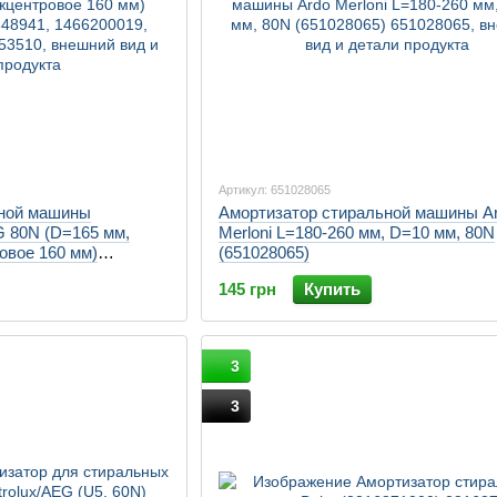
Артикул: 651028065
ьной машины
Амортизатор стиральной машины A
EG 80N (D=165 мм,
Merloni L=180-260 мм, D=10 мм, 80N
овое 160 мм)
(651028065)
941, 1466200019,
145 грн
Купить
3
3