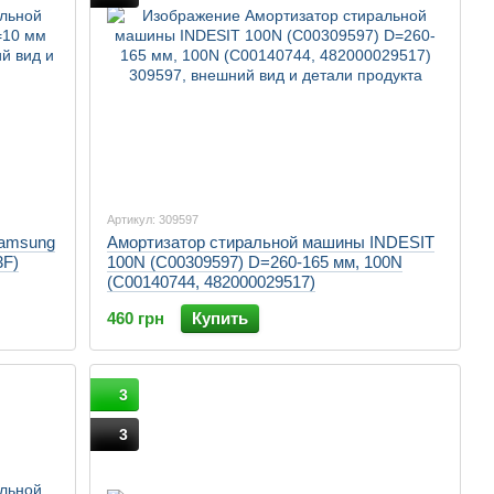
Артикул: 309597
Samsung
Амортизатор стиральной машины INDESIT
3F)
100N (C00309597) D=260-165 мм, 100N
(C00140744, 482000029517)
460 грн
Купить
3
3