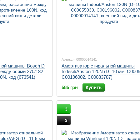
Артикул: 00000014141
ной машины Bosch D
Амортизатор стиральной машины
между осями 270/182
Indesit/Ariston 120N (D=10 мм, C000
0N, код (673541)
C00196002, C00083787)
585 грн
Купить
3
3