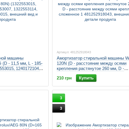
Артикул: 481252918043
ьной машины
Амортизатор стиральной машины Wh
 (D - 11,5 мм, L - 185-
120N (D - расстояние между осями
2553015, 1240172104,
крепления растянутое 260 мм, D -
14, 124017251
расстояние между осями крепления
210 грн
Купить
сложенное 1
3
3