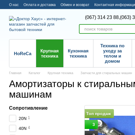
Перейти к основному контенту
О нас
Оплата и доставка
Обмен и возврат
Контактная информац
(067) 314 23 88,
(063) 
Техника по
Крупная
Кухонная
уходу за
HoReCa
техника
техника
телом и
домом
Главная
Каталог
Крупная техника
Запчасти для стиральных машин
Амортизаторы к стиральны
машинам
Сопротивление
Топ продаж
1
20N
3
4
40N