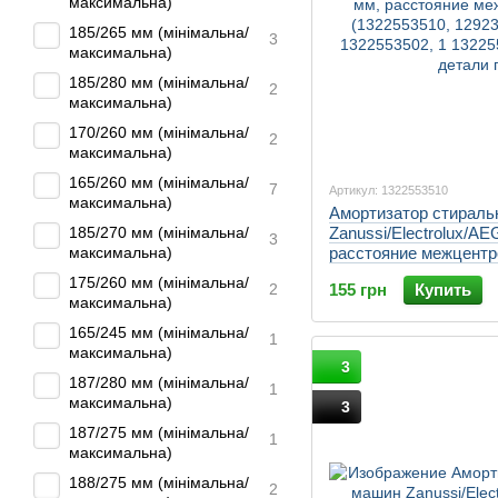
максимальна)
185/265 мм (мінімальна/
3
максимальна)
185/280 мм (мінімальна/
2
максимальна)
170/260 мм (мінімальна/
2
максимальна)
165/260 мм (мінімальна/
7
Артикул: 1322553510
максимальна)
Амортизатор стирал
185/270 мм (мінімальна/
Zanussi/Electrolux/A
3
максимальна)
расстояние межцентр
(1322553510, 1292348
175/260 мм (мінімальна/
2
155 грн
Купить
1322553502, 1
максимальна)
165/245 мм (мінімальна/
1
максимальна)
3
187/280 мм (мінімальна/
1
максимальна)
3
187/275 мм (мінімальна/
1
максимальна)
188/275 мм (мінімальна/
2