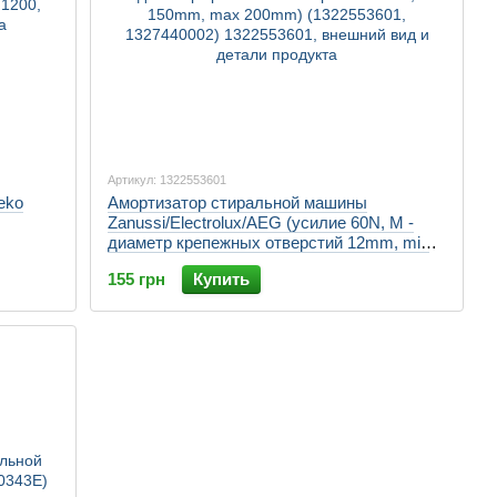
Артикул: 1322553601
eko
Амортизатор стиральной машины
Zanussi/Electrolux/AEG (усилие 60N, M -
диаметр крепежных отверстий 12mm, min
150mm, max 200mm) (1322553601,
155 грн
Купить
1327440002)