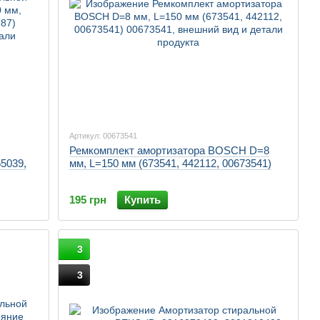
Артикул: 00673541
Ремкомплект амортизатора BOSCH D=8
55039,
мм, L=150 мм (673541, 442112, 00673541)
195 грн
Купить
3
3