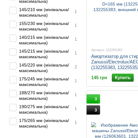
максимальна)
145/210 мм (мінімальна/
1
максимальна)
155/230 мм (мінімальна/
1
максимальна)
140/215 мм (мінімальна/
1
максимальна)
Артикул: 132255383
145/215 мм (мінімальна/
1
Амортизатор для сти
максимальна)
Zanussi/Electrolux/A
145/220 мм (мінімальна/
2
(132255383, 13225535
максимальна)
145 грн
Купить
175/245 мм (мінімальна/
1
максимальна)
188/270 мм (мінімальна/
1
максимальна)
3
190/275 мм (мінімальна/
1
3
максимальна)
175/265 мм (мінімальна/
1
максимальна)