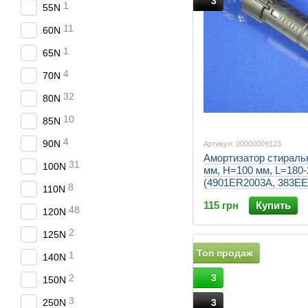
3
1
55N
11
60N
1
65N
4
70N
32
80N
10
85N
4
90N
Артикул: 00000009123
Амортизатор стираль
31
100N
мм, H=100 мм, L=180-
(4901ER2003A, 383E
8
110N
115 грн
Купить
48
120N
2
125N
Топ продаж
1
140N
3
2
150N
3
3
250N