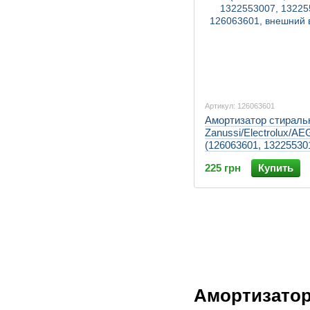
Артикул: 126063601
Амортизатор стирал
Zanussi/Electrolux/A
(126063601, 13225530
1322553007, 13225531
225 грн
Купить
Амортизатор