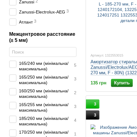
2
Zanussi
3
Zanussi-Electrolux-AEG
3
Атлант
Межцентровое расстояние
(± 5 мм)
Артикул: 1322553015
Амортизатор стирал
165/240 мм (мінімальна/
5
Zanussi/Electrolux/AEG
максимальна)
270 мм, F - 80N) (132
165/250 мм (мінімальна/
1322553007, 13225531
3
135 грн
Купить
максимальна)
160/250 мм (мінімальна/
2
максимальна)
3
165/255 мм (мінімальна/
3
максимальна)
3
185/260 мм (мінімальна/
4
максимальна)
170/250 мм (мінімальна/
1