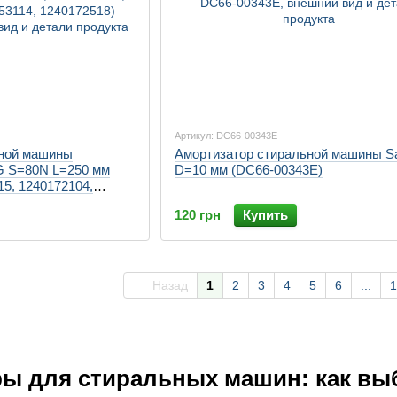
Артикул: DC66-00343E
ьной машины
Амортизатор стиральной машины 
EG S=80N L=250 мм
D=10 мм (DC66-00343E)
15, 1240172104,
14, 1240172518)
120 грн
Купить
Назад
1
2
3
4
5
6
...
1
ы для стиральных машин: как выб