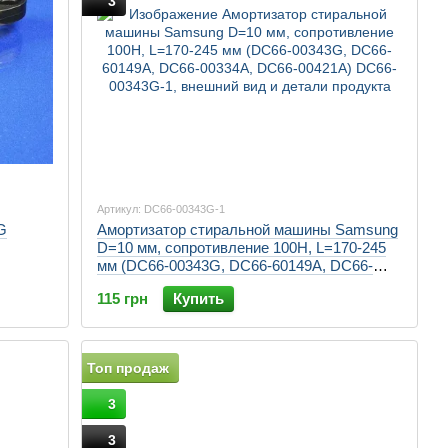
3
Артикул: DC66-00343G-1
G
Амортизатор стиральной машины Samsung
D=10 мм, сопротивление 100H, L=170-245
мм (DC66-00343G, DC66-60149A, DC66-
00334A, DC66-00421A)
115 грн
Купить
Топ продаж
3
3