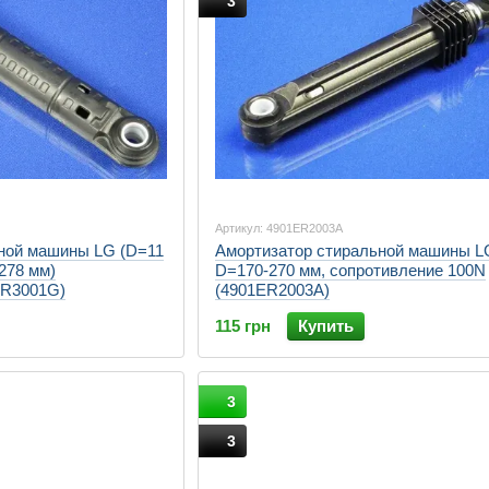
3
Артикул: 4901ER2003A
ной машины LG (D=11
Амортизатор стиральной машины L
278 мм)
D=170-270 мм, сопротивление 100N
ER3001G)
(4901ER2003A)
115 грн
Купить
3
3