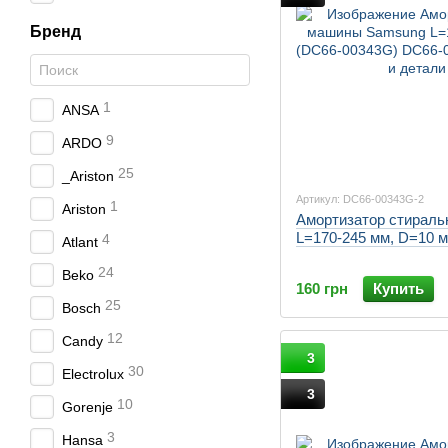
Бренд
1
ANSA
9
ARDO
25
_Ariston
Артикул: DC66-00343G-2
1
Ariston
Амортизатор стирал
L=170-245 мм, D=10 
4
Atlant
24
Beko
160 грн
Купить
25
Bosch
12
Candy
3
30
Electrolux
3
10
Gorenje
3
Hansa