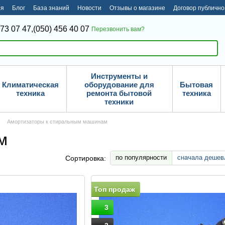
ия
Блог
База знаний
Новости
Отзывы о магазине
Договор публичн
373 07 47,
(050) 456 40 07
Перезвонить вам?
Инструменты и
Климатическая
оборудование для
Бытовая
техника
ремонта бытовой
техника
техники
Амортизаторы к стиральным машинам
м
по популярности
сначала дешев
Сортировка:
Топ продаж
3