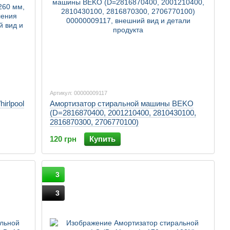
Артикул: 00000009117
irlpool
Амортизатор стиральной машины BEKO
(D=2816870400, 2001210400, 2810430100,
2816870300, 2706770100)
120 грн
Купить
3
3