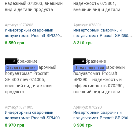
Артикул: 073203
Артикул: 073801
Инверторный сварочный
Инверторный сварочный
полуавтомат Procraft SPI320
полуавтомат Procraft SPI380 –
New – мощный и надежный
мощность и надежность
8 550 грн
8 310 грн
3
3
3 года гарантии
3 года гарантии
Артикул: 074005
Артикул: 070290
Инверторный сварочный
Инверторный сварочный
полуавтомат Procraft SPI400
полуавтомат Procraft SPI290 –
new
надежность и эффективность
8 970 грн
3 900 грн