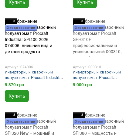
Купить
Купить
3
3
3 года гарантии
3 года гарантии
Артикул: 074006
Артикул: 000310
Инверторный сварочный
Инверторный сварочный
полуавтомат Procraft Industrial
полуавтомат Procraft
SPI400 2026
SPH310P –
9 870 грн
9 000 грн
профессиональный и
универсальный
Купить
3
3
3 года гарантии
3 года гарантии