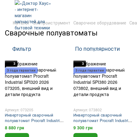
Каталог
Элетроиструмент
Сварочное оборудование
Сва
Сварочные полуавтоматы
Фильтр
По популярности
3
3
3 года гарантии
3 года гарантии
Артикул: 073205
Артикул: 073802
Инверторный сварочный
Инверторный сварочный
полуавтомат Procraft Industrial
полуавтомат Procraft Industrial
SPI320 2026
SPI380 2026
8 880 грн
9 300 грн