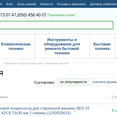
ия
Блог
База знаний
Новости
Отзывы о магазине
Договор публичн
373 07 47,
(050) 456 40 07
Перезвонить вам?
Инструменты и
Климатическая
оборудование для
Бытовая
техника
ремонта бытовой
техника
техники
Пусковые конденсаторы для стиральных машин
я
по популярности
сначала дешев
Сортировка:
вание
Ста
ковой конденсатор для стиральной машины AEG 10
В 
 425 В 72x35 мм 2 клеммы (1250020615)