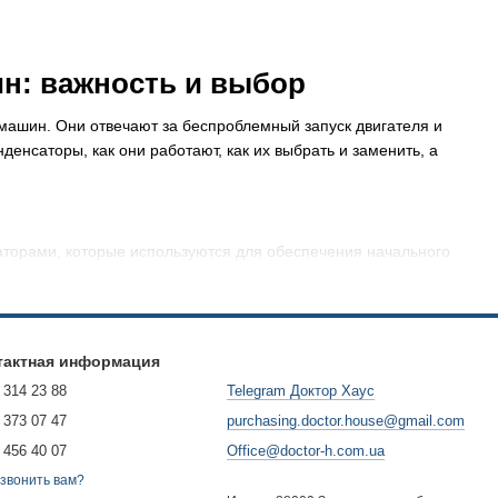
н: важность и выбор
машин. Они отвечают за беспроблемный запуск двигателя и
енсаторы, как они работают, как их выбрать и заменить, а
торами, которые используются для обеспечения начального
ктрическую энергию, необходимую для старта двигателя.
ни помогают обеспечить эффективный старт двигателя. Без
, что может привести к нестабильной работе стиральной
адачей для обеспечения надежной и эффективной работы
тактная информация
 314 23 88
Telegram Доктор Хаус
 373 07 47
purchasing.doctor.house@gmail.com
 456 40 07
Office@doctor-h.com.ua
ргии для начального старта двигателя стиральной машины.
 тянуть большую нагрузку. Кроме того, пусковые
звонить вам?