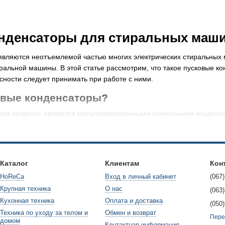
нденсаторы для стиральных маши
являются неотъемлемой частью многих электрических стиральных 
альной машины. В этой статье рассмотрим, что такое пусковые конд
сности следует принимать при работе с ними.
овые конденсаторы?
 как правило, являются металлизированными пленочными конденса
двигателя в стиральных машинах. Они сохраняют и испытывают эле
вляются важной составной частью стиральных машин, поскольку о
мотор может не иметь достаточной энергии для начального разгона
ьный выбор и отладка пусковых конденсаторов является важной з
Каталог
Клиентам
Кон
HoReCa
Вход в личный кабинет
(067)
Крупная техника
О нас
пусковых конденсаторов
(063)
Кухонная техника
Оплата и доставка
(050)
й пусковых конденсаторов является обеспечение достаточной эне
Техника по уходу за телом и
Обмен и возврат
ть нужный крутящий момент для разгона мотора, что позволяет ему
Пере
домом
Контактная информация