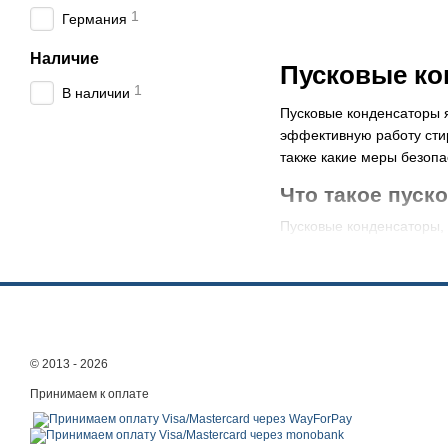
1
Германия
Наличие
Пусковые ко
1
В наличии
Пусковые конденсаторы 
эффективную работу стир
также какие меры безопа
Что такое пуск
Пусковые конденсаторы,
разгона электрического 
Пусковые конденсаторы я
пусковых конденсаторов 
машины. Поэтому правил
стиральной машины.
© 2013 - 2026
Основные функции 
Принимаем к оплате
Первой основной функцие
Они помогают предостави