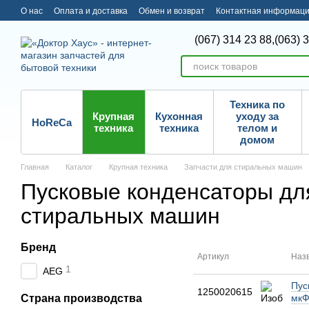
Перейти к основному контенту
О нас
Оплата и доставка
Обмен и возврат
Контактная информац
(067) 314 23 88,
(063) 
Техника по
Крупная
Кухонная
уходу за
HoReCa
техника
техника
телом и
домом
Главная
Каталог
Крупная техника
Запчасти для стиральных машин
Пусковые конденсаторы дл
стиральных машин
Бренд
Артикул
Наз
1
AEG
Пус
1250020615
Страна производства
мкФ