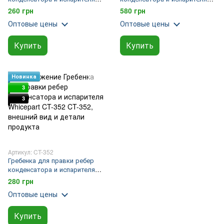
Whicepart DSZH CT-351
Whicepart Super Stars ST-351
260 грн
580 грн
Оптовые цены
Оптовые цены
Купить
Купить
Новинка
3
3
Артикул: CT-352
Гребенка для правки ребер
конденсатора и испарителя
Whicepart CT-352
280 грн
Оптовые цены
Купить