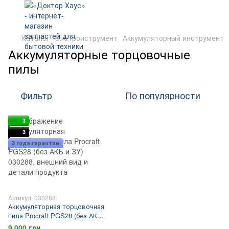
Каталог
Элетроиструмент
Аккумуляторный инструмент
Аккумуляторные торцовочные
пилы
Фильтр
По популярности
3
3
3 года гарантии
Артикул: 030288
Аккумуляторная торцовочная
пила Procraft PGS28 (без АКБ
и ЗУ)
9 000 грн