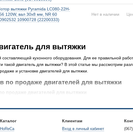
отор вытяжки Pyramida LC080-22H-
56 120W, вал 30x8 мм, NR 60
Нет в наличии
Це
0902532 10900728 (22200333)
двигатель для вытяжки
й составляющей кухонного оборудования. Для ее правильной работ
 такой двигатель для вытяжки? В этой статье мы рассмотрим раз
продаже и установке двигателей для вытяжки.
в по продаже двигателей для вытяжки
по продаже двигателей для вытяжки
ля приобретения двигателя для вытяжки является онлайн-шоппинг
о товара. Основные преимущества приобретения через Интернет з
озможности сравнения цен. Важно помнить о деталях доставки и в
Каталог
Клиентам
Кон
может быть особенно удобна для тех, кто ищет конкретную модель
HoReCa
Вход в личный кабинет
(067)
н-магазины часто имеют подробные описания товаров, отзывы пок