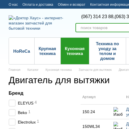
Перейти к основному контенту
О нас
Оплата и доставка
Обмен и возврат
Контактная информац
(067) 314 23 88,
(063) 
Техника по
Крупная
Кухонная
уходу за
HoReCa
техника
техника
телом и
домом
Главная
Каталог
Кухонная техника
Запчасти для вытяжек
Двигат
Двигатель для вытяжки
Бренд
Артикул
Н
4
ELEYUS
Д
1
150.24
Beko
у
1
Electrolux
Д
150WL34