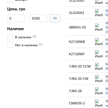
31323052
в
Цена, грн
М
31324001
H
От Цена, грн
До Цена, грн
OK
М
AB0041-02
6
Наличие
(
18
В наличии
М
K271896B
В
10
Нет в наличии
М
K271896F
K
М
YJ84-20 CCW
8
М
YJ84-20 CW
8
М
YJ84-28
6
М
СМ8035-2
м