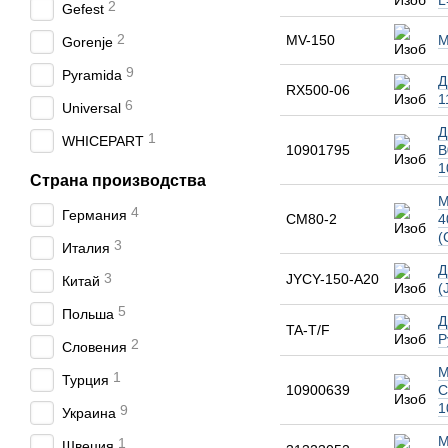
L
2
Gefest
2
MV-150
М
Gorenje
9
Pyramida
Д
RX500-06
1
6
Universal
Д
1
WHICEPART
10901795
B
1
Страна производства
М
4
Германия
CM80-2
4
(
3
Италия
Д
3
JYCY-150-A20
Китай
(
5
Польша
Д
TA-T/F
P
2
Словения
М
1
Турция
10900639
C
1
9
Украина
М
1
Швеция