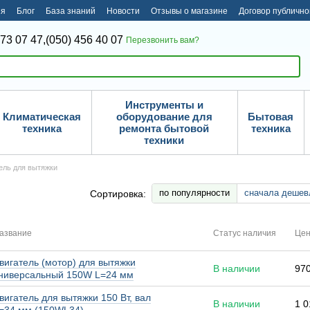
ия
Блог
База знаний
Новости
Отзывы о магазине
Договор публичн
373 07 47,
(050) 456 40 07
Перезвонить вам?
Инструменты и
Климатическая
оборудование для
Бытовая
техника
ремонта бытовой
техника
техники
ель для вытяжки
по популярности
сначала дешев
Сортировка:
азвание
Статус наличия
Це
вигатель (мотор) для вытяжки
В наличии
970
ниверсальный 150W L=24 мм
вигатель для вытяжки 150 Вт, вал
В наличии
1 0