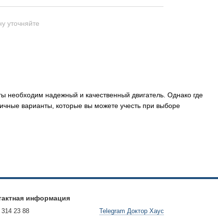
ну уточняйте
ы необходим надежный и качественный двигатель. Однако где
личные варианты, которые вы можете учесть при выборе
. Большое количество интернет-магазинов специализируется
аключаются в широком ассортименте, удобном поиске по
озврата товара, а также о проверке надежности продавца.
тактная информация
 двигателя для вытяжки с определенными техническими
 314 23 88
Telegram Доктор Хаус
упателей и фотографии разных углов, что помогает сделать