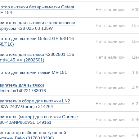
отор вытяжки без крыльчатки Gefest
Нет в наличии
600
F-184
вигатель для вытяжки с пластиковым
Нет в наличии
Це
орпусом K28 025 03 135W
отор для вытяжки Gefest GF-58/T16
Нет в наличии
Це
58/T16)
вигатель для вытяжки K2802501 135
Нет в наличии
Це
т d=145 мм (2802501)
отор для вытяжки левый MV-151
Нет в наличии
1 8
вигатель для вытяжки
Нет в наличии
4 5
lectrolux140221783016
вигатель в сборе для вытяжки LN2
Нет в наличии
6 2
00W 240V Gorenje 314264
вигатель (мотор) для вытяжки Gorenje
Нет в наличии
5 4
80-40ANP8609SE 149161
ентилятор в сборе для кухонной
Нет в наличии
4 4
ытяжки Beko (9178018396)