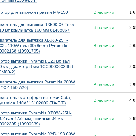
=34 мм (150WL34)
отор для вытяжки правый MV-150
В наличии
1 6
вигатель для вытяжки RX500-06 Teka
В наличии
2 9
10 Вт крыльчатка 160 мм 81468067
вигатель для вытяжки XB080-25H-
02L 110W (вал 30x8mm) Pyramida
В наличии
2 6
0902168 (10901795)
отор вытяжки Pyramida 120 Вт, вал
0 мм, диаметр 8 мм 1CC0000002388
В наличии
2 9
CM80-2)
вигатель для вытяжки Pyramida 200W
В наличии
2 9
JYCY-150-A20)
вигатель (мотор) для вытяжки Cata,
В наличии
4 0
yramida 140W 15102006 (TA-T/F)
отор вытяжки Pyramida XB088-25H-
02 вал 47x8 мм, шпильки 34 мм
В наличии
2 8
0902305 (10900639)
отор вытяжки Pyramida YAD-198 60W