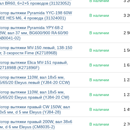
В наличии
3 2
ал BR60, 6+2+5 проводов (31323052)
отор вытяжки Pyramida YYC-198 60W
В наличии
3 2
EE HES M6, 4 провода (31324001)
отор вытяжки Pyramida YPY-68-2
8W, вал 37 мм, BG600/900 RA 60/90
В наличии
2 9
AB0041-02)
отор вытяжки MV-150 левый, 138-150
В наличии
1 5
т, 3 скорости Fime (K271896B)
отор вытяжки Elica MV-151 правый,
В наличии
1 6
271898B (K271896F)
отор вытяжки 110W, вал 18x5 мм,
В наличии
1 2
5/65/20 Eleyus левый (YJ84-20 CCW)
отор вытяжки 110W, вал 18x5 мм,
В наличии
1 2
5/65/20 Eleyus правый (YJ84-20 CW)
отор вытяжки правый CW 150W, вал
В наличии
1 4
3x5 мм, d 5 мм Eleyus (YJ84-28)
отор вытяжки правый 200W, вал 38x6
В наличии
2 7
м, d 6 мм Eleyus (СМ8035-2)