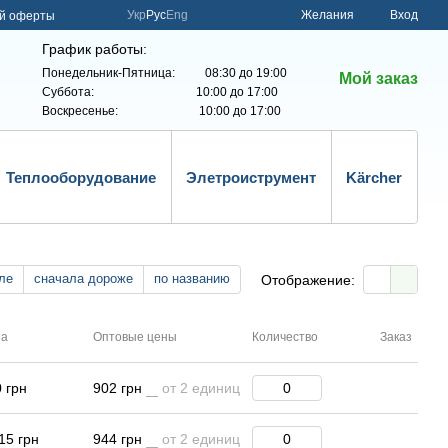
Укр
Рус
Eng
Желания
Вход
ой оферты
График работы:
Понедельник-Пятница: 08:30 до 19:00
Мой заказ
Суббота: 10:00 до 17:00
Воскресенье: 10:00 до 17:00
Теплооборудование
Элетроиструмент
Kärcher
ле
сначала дороже
по названию
Отображение:
на
Оптовые цены
Количество
Заказ
 грн
902 грн
от 2 единиц
15 грн
944 грн
от 2 единиц