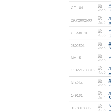
М
GF-184
G
Д
29.K2802503
к
М
GF-58/T16
(
Д
2802501
В
MV-151
М
Д
140221783016
E
Д
314264
2
Д
149161
S
В
9178018396
в