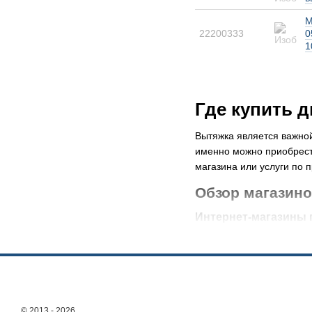
М
22200333
0
1
Где купить 
Вытяжка является важно
именно можно приобрести
магазина или услуги по 
Обзор магазино
Интернет-магазины 
Популярным вариантом д
именно на продаже этог
ключевым параметрам и в
Покупка через интернет 
характеристиками. Онлай
© 2013 - 2026