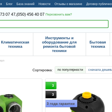
ия
Блог
База знаний
Новости
Отзывы о магазине
Договор публичн
373 07 47,
(050) 456 40 07
Перезвонить вам?
Инструменты и
Климатическая
оборудование для
Бытовая
техника
ремонта бытовой
техника
техники
верл
по популярности
сначала дешев
Сортировка:
3
3
3 года гарантии