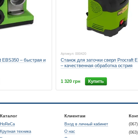
Артикул: 000420
ft EBS350 – быстрая и
Станок для заточки сверл Procraft 
– качественная обработка острия
1 320 грн
Купить
Каталог
Клиентам
Кон
HoReCa
Вход в личный кабинет
(067)
Крупная техника
О нас
(063)