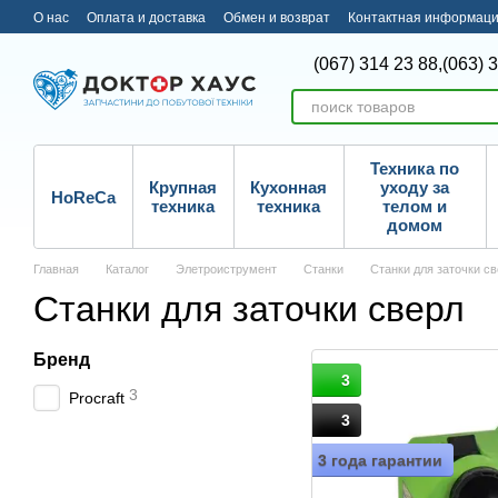
Перейти к основному контенту
О нас
Оплата и доставка
Обмен и возврат
Контактная информац
(067) 314 23 88,
(063) 
Техника по
Крупная
Кухонная
уходу за
HoReCa
техника
техника
телом и
домом
Главная
Каталог
Элетроиструмент
Станки
Станки для заточки с
Станки для заточки сверл
Бренд
3
3
Procraft
3
3 года гарантии