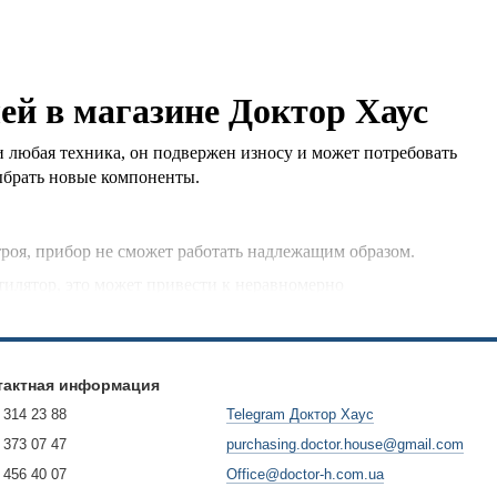
ей в магазине Доктор Хаус
и любая техника, он подвержен износу и может потребовать
выбрать новые компоненты.
троя, прибор не сможет работать надлежащим образом.
тилятор, это может привести к неравномерно
. Их неисправность может привести к тому, что еда будет
тактная информация
 к грязи и бактериям в кухонном оборудовании.
 314 23 88
Telegram Доктор Хаус
 373 07 47
purchasing.doctor.house@gmail.com
 могут повредить устройство.
 456 40 07
Office@doctor-h.com.ua