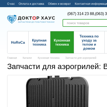
Перейти к основному контенту
О нас
Оплата и доставка
Обмен и возврат
Контактная информац
(067) 314 23 88,
(063) 
Техника по
Крупная
Кухонная
уходу за
HoReCa
техника
техника
телом и
домом
Главная
Каталог
Кухонная техника
Запчасти для аэрогрилей
Запчасти для аэрогрилей: 