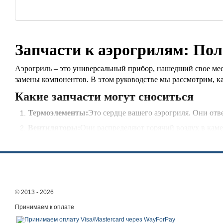
Запчасти к аэрогрилям: Пол
Аэрогриль – это универсальный прибор, нашедший свое мес
замены компонентов. В этом руководстве мы рассмотрим, к
Какие запчасти могут сноситься
Термоэлементы:
Это сердце вашего аэрогриля. Они отв
Вентиляторы:
Они распределяют горячий воздух в каме
приготовленной пище.
Таймеры и регуляторы температуры:
Эти компоненты 
недоготовлена ​​или переготовлена.
Контейнеры для жира:
Эти контейнеры собирают распл
© 2013 - 2026
Советы по выбору запчастей
Принимаем к оплате
Проверьте совместимость:
Убедитесь, что запчасть по