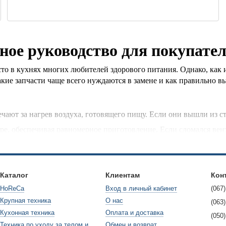
ное руководство для покупател
то в кухнях многих любителей здорового питания. Однако, как 
акие запчасти чаще всего нуждаются в замене и как правильно 
ечают за нагрев воздуха, готовящего пищу. Если они вышли из с
ре, обеспечивая равномерное приготовление. Если сломался вен
отвечают за управление временем и температурой приготовления
Каталог
Клиентам
Кон
авленный жир от еды. Если они повреждены, это может привести
HoReCa
Вход в личный кабинет
(067)
Крупная техника
О нас
(063)
Кухонная техника
Оплата и доставка
дходит для модели вашего аэрогриля. Несовместимые компоненты
(050)
Техника по уходу за телом и
Обмен и возврат