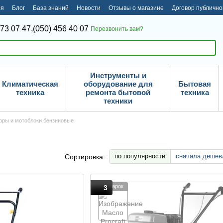
ия
Блог
База знаний
Новости
Отзывы о магазине
Договор публичн
373 07 47,
(050) 456 40 07
Перезвонить вам?
Инструменты и
Климатическая
оборудование для
Бытовая
техника
ремонта бытовой
техника
техники
оры и мотоблоки бензиновые
по популярности
сначала дешев
Сортировка:
Подарок
3