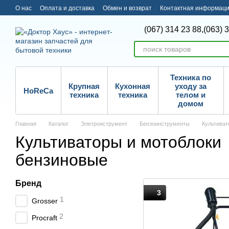
Перейти к основному контенту
О нас
Оплата и доставка
Обмен и возврат
Контактная информац
(067) 314 23 88,
(063) 
Техника по
Крупная
Кухонная
уходу за
HoReCa
техника
техника
телом и
домом
Главная
Каталог
Элетроиструмент
Бензоинструменты
Культиват
Культиваторы и мотоблоки
бензиновые
Бренд
3
1
Grosser
2
Procraft