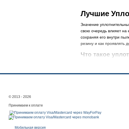
Лучшие Упло
Значение уплотнительных
свою очередь влияет на 
сохраняя его внутри пыл
резину и как проявлять д
Что такое упло
Уплотнительные резины 
создания герметичного 
избежать потери силы вс
Функциональность и
Одна из ключевых функц
© 2013 - 2026
Это очень важно, поскол
Принимаем к оплате
производительности пыл
Кроме этого, уплотнител
появление неприятных за
Мобильная версия