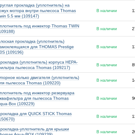
руглая прокладка (уплотнитель) на
ожух мотора внутри пылесоса Thomas
В наличии
1
win 5.5 мм (109147)
плотнитель под инжектор Thomas TWIN
В наличии
2
109188)
лоская прокладка (уплотнитель)
амоклеящаяся для THOMAS Prestige
В наличии
1
0S (109196)
рокладка (уплотнитель) корпуса HEPA-
В наличии
8
ильтра пылесоса Thomas (109217)
порное колько двигателя (уплотнитель)
В наличии
1
ля пылесоса Thomas (109220)
плотнитель под инжектор резервуара
квафильтра для пылесоса Thomas
В наличии
9
qua-Box (109229)
рокладка для QUICK STICK Thomas
В наличии
1
150670)
рокладка-уплотнитель для крышки
В наличии
2
homas Aqua-BOX (109239)