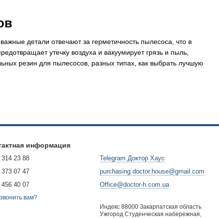
ов
важные детали отвечают за герметичность пылесоса, что в
редотвращает утечку воздуха и вакуумирует грязь и пыль,
льных резин для пылесосов, разных типах, как выбрать лучшую
асположены между различными компонентами пылесоса с целью
пусом пылесоса, фильтром и другими частями, что помогает
тактная информация
 314 23 88
Telegram Доктор Хаус
ого соединения между различными компонентами пылесоса.
и к потере мощности всасывания, снижению
 373 07 47
purchasing.doctor.house@gmail.com
 456 40 07
Office@doctor-h.com.ua
Она предотвращает утечку воздуха, что может вызвать
звонить вам?
Индекс 88000 Закарпатская область
астой очистки помещения.
Ужгород Студенческая набережная,