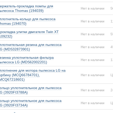
ержатель-прокладка помпы для
Нет в наличии
5
ылесоса Thomas (194039)
плотнитель-кольцо для пылесоса
Нет в наличии
1
homas (194070)
рокладка улитки двигателя Twin XT
Нет в наличии
5
109232)
плотнительная резина для пылесоса
Нет в наличии
4
G (MDS32873901)
езинка уплотнительная фильтра
Нет в наличии
1
ылесоса LG (MDS62002201)
плотнение для мотора пылесоса LG на
урбину (MCQ66784701),
Нет в наличии
Ц
MCQ67218601)
ольцо уплотнительное для пылесоса
Нет в наличии
2
G (3920FI3788A)
ольцо уплотнительное для пылесоса
Нет в наличии
Ц
G (3920FI3734A)