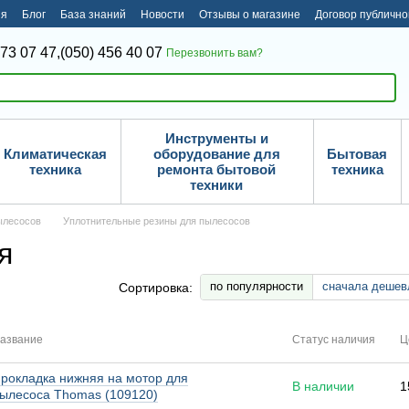
ия
Блог
База знаний
Новости
Отзывы о магазине
Договор публичн
373 07 47,
(050) 456 40 07
Перезвонить вам?
Инструменты и
Климатическая
оборудование для
Бытовая
техника
ремонта бытовой
техника
техники
ылесосов
Уплотнительные резины для пылесосов
я
по популярности
сначала дешев
Сортировка:
азвание
Статус наличия
Ц
рокладка нижняя на мотор для
В наличии
1
ылесоса Thomas (109120)