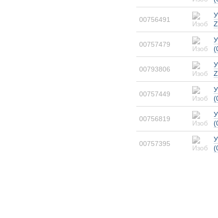
У
00756491
Z
У
00757479
(
У
00793806
Z
У
00757449
(
У
00756819
(
У
00757395
(