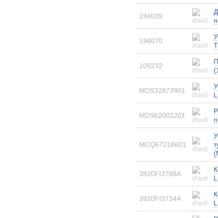
Д
194039
п
У
194070
T
П
109232
(
У
MDS32873901
L
Р
MDS62002201
п
У
MCQ67218601
т
(
К
3920FI3788A
L
К
3920FI3734A
L