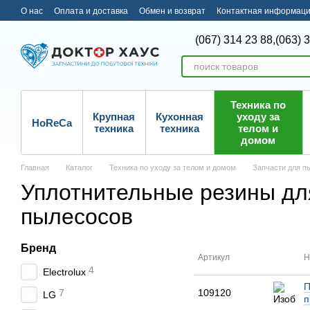
Перейти к основному контенту
О нас
Оплата и доставка
Обмен и возврат
Контактная информац
(067) 314 23 88,
(063) 
Техника по
Крупная
Кухонная
уходу за
HoReCa
техника
техника
телом и
домом
Главная
Каталог
Техника по уходу за телом и домом
Запчасти для п
Уплотнительные резины дл
пылесосов
Бренд
Артикул
Н
4
Electrolux
П
7
109120
LG
п