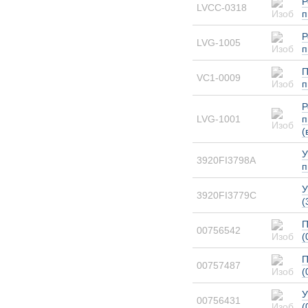
Р
LVCC-0318
п
Р
LVG-1005
п
П
VC1-0009
п
Р
LVG-1001
п
(
У
3920FI3798A
п
У
3920FI3779C
(
П
00756542
(
П
00757487
(
У
00756431
(