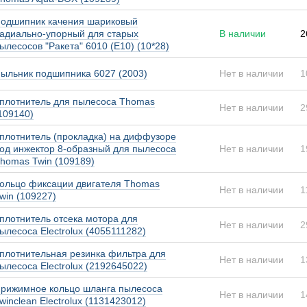
одшипник качения шариковый
адиально-упорный для старых
В наличии
2
ылесосов "Ракета" 6010 (Е10) (10*28)
ыльник подшипника 6027 (2003)
Нет в наличии
1
плотнитель для пылесоса Thomas
Нет в наличии
2
109140)
плотнитель (прокладка) на диффузоре
од инжектор 8-образный для пылесоса
Нет в наличии
1
homas Twin (109189)
ольцо фиксации двигателя Thomas
Нет в наличии
1
win (109227)
плотнитель отсека мотора для
Нет в наличии
2
ылесоса Electrolux (4055111282)
плотнительная резинка фильтра для
Нет в наличии
1
ылесоса Electrolux (2192645022)
рижимное кольцо шланга пылесоса
Нет в наличии
1
winclean Electrolux (1131423012)