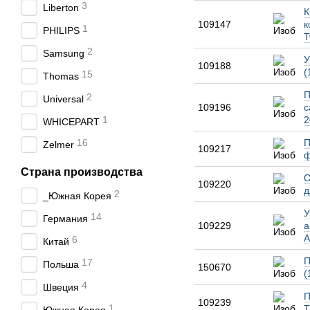
3
Liberton
К
109147
к
1
PHILIPS
T
2
Samsung
У
109188
(
15
Thomas
П
2
Universal
109196
с
1
2
WHICEPART
16
П
Zelmer
109217
ф
Страна производства
О
109220
д
2
_Южная Корея
У
14
Германия
109229
а
A
6
Китай
П
17
Польша
150670
(
4
Швеция
П
109239
1
T