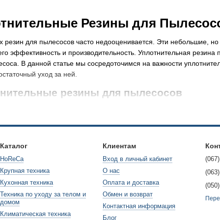
тнительные Резины для Пылесос
 резин для пылесосов часто недооценивается. Эти небольшие, но 
его эффективность и производительность. Уплотнительная резина п
есоса. В данной статье мы сосредоточимся на важности уплотните
остаточный уход за ней.
тнительные резины для пылесосов
для пылесосов - это резиновые прокладки или шнуры, которые р
соединения. Они обеспечивают идеальную уплотненность между кор
асывания и предотвращает выход грязи и пыли с пылесосом.
 важность уплотнительных резин
Каталог
Клиентам
Кон
HoReCa
Вход в личный кабинет
(067)
ий уплотнительных резин - это обеспечение надежного герметичн
Крупная техника
О нас
ьку любые пробелы или некачественное уплотнение могут привест
(063)
есоса и неэффективности его работы.
Кухонная техника
Оплата и доставка
(050)
Техника по уходу за телом и
Обмен и возврат
ьная резина помогает избежать выхода грязи и пыли из пылесоса. 
Пере
домом
Контактная информация
пахов и загрязнения поверхности, а также необходимость более ч
Климатическая техника
Блог