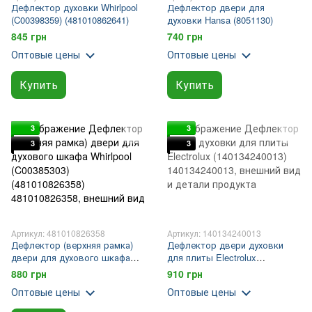
Дефлектор духовки Whirlpool
Дефлектор двери для
(C00398359) (481010862641)
духовки Hansa (8051130)
845 грн
740 грн
Оптовые цены
Оптовые цены
Купить
Купить
3
3
3
3
Артикул: 481010826358
Артикул: 140134240013
Дефлектор (верхняя рамка)
Дефлектор двери духовки
двери для духового шкафа
для плиты Electrolux
Whirlpool (C00385303)
(140134240013)
880 грн
910 грн
(481010826358)
Оптовые цены
Оптовые цены