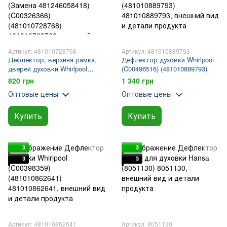
Артикул: 481010728768
Артикул: 481010889793
Дефлектор, верхняя рамка,
Дефлектор духовки Whirlpool
дверей духовки Whirlpool
(C00496516) (481010889793)
(Замена 481246058418)
820 грн
1 340 грн
(C00326366) (481010728768)
Оптовые цены
Оптовые цены
Купить
Купить
3
3
3
3
Артикул: 481010862641
Артикул: 8051130