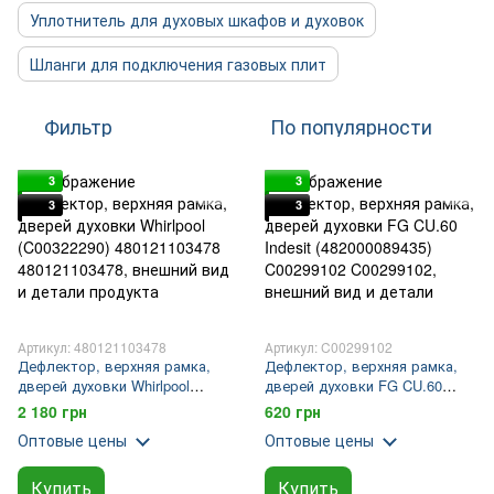
Уплотнитель для духовых шкафов и духовок
Шланги для подключения газовых плит
Фильтр
По популярности
3
3
3
3
Артикул: 480121103478
Артикул: C00299102
Дефлектор, верхняя рамка,
Дефлектор, верхняя рамка,
дверей духовки Whirlpool
дверей духовки FG CU.60
(C00322290) 480121103478
Indesit (482000089435)
2 180 грн
620 грн
C00299102
Оптовые цены
Оптовые цены
Купить
Купить