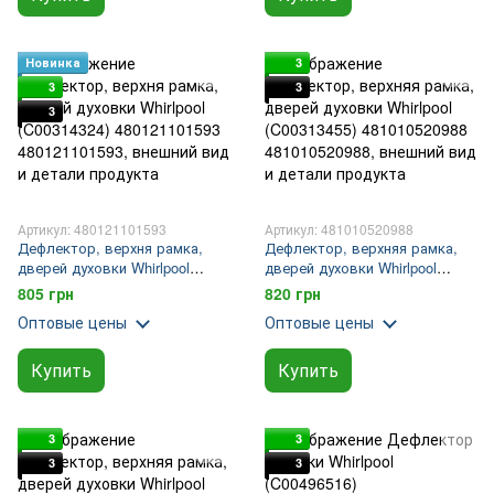
Новинка
3
3
3
3
Артикул: 480121101593
Артикул: 481010520988
Дефлектор, верхня рамка,
Дефлектор, верхняя рамка,
дверей духовки Whirlpool
дверей духовки Whirlpool
(C00314324) 480121101593
(C00313455) 481010520988
805 грн
820 грн
Оптовые цены
Оптовые цены
Купить
Купить
3
3
3
3