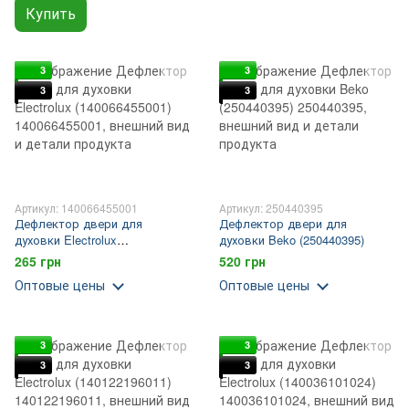
Купить
3
3
3
3
Артикул: 140066455001
Артикул: 250440395
Дефлектор двери для
Дефлектор двери для
духовки Electrolux
духовки Beko (250440395)
(140066455001)
265 грн
520 грн
Оптовые цены
Оптовые цены
3
3
3
3