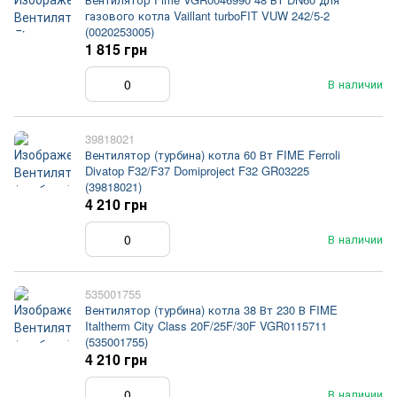
газового котла Vaillant turboFIT VUW 242/5-2
(0020253005)
1 815 грн
В наличии
39818021
Вентилятор (турбина) котла 60 Вт FIME Ferroli
Divatop F32/F37 Domiproject F32 GR03225
(39818021)
4 210 грн
В наличии
535001755
Вентилятор (турбина) котла 38 Вт 230 В FIME
Italtherm City Class 20F/25F/30F VGR0115711
(535001755)
4 210 грн
В наличии