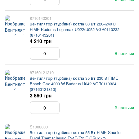
8716143201
Вентилятор (турбина) котла 38 Вт 220–240 В
FIME Buderus Logamax U022/U052 VGR0110232
(8716143201)
4 210 грн
В наличии
87160121310
Вентилятор (турбина) котла 35 Вт 230 В FIME
Bosch Gaz 4000 W Buderus U042 VGR0110324
(87160121310)
3 860 грн
В наличии
S1008800
Вентилятор (турбина) котла 55 Вт FIME Saunier
Duval Themaclassic F24E/F25E GR02575