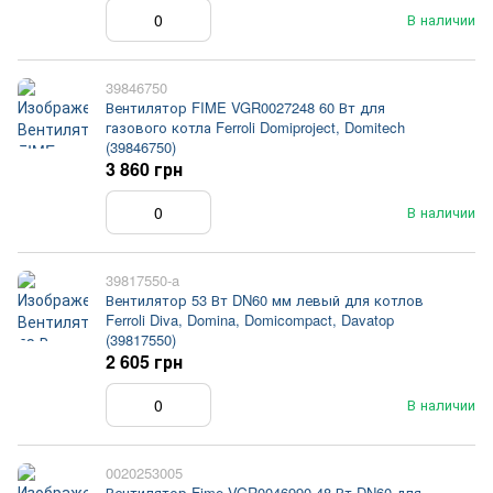
В наличии
39846750
Вентилятор FIME VGR0027248 60 Вт для
газового котла Ferroli Domiproject, Domitech
(39846750)
3 860 грн
В наличии
39817550-a
Вентилятор 53 Вт DN60 мм левый для котлов
Ferroli Diva, Domina, Domicompact, Davatop
(39817550)
2 605 грн
В наличии
0020253005
Вентилятор Fime VGR0046990 48 Вт DN60 для