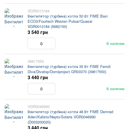
VGR0013184
Вентилятор (турбина) котла 50 Вт FIME Baxi
ECO3/Fourtech Westen Pulsar/Quasar
VGR0013184 (5682150)
3 540 грн
В наличии
39817550
Вентилятор (турбина) котла 35 Вт FIME Ferroli
Diva/Divatop/Domiproject GR03370 (39817550)
3 440 грн
В наличии
VGR0046990
Вентилятор (турбина) котла 48 Вт FIME Demrad
Aden/Kalisto/Nepto/Solaris VGR0046990
(D003200020)
3 440 грн