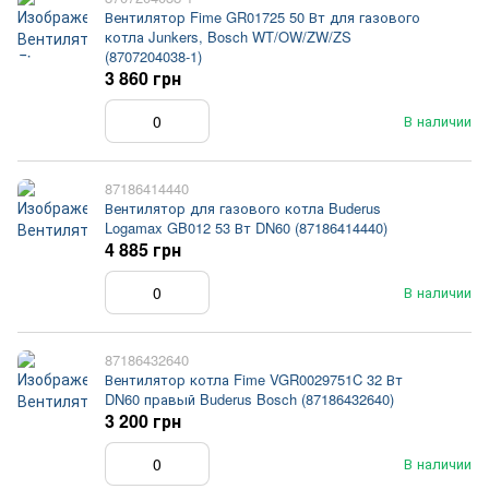
Вентилятор Fime GR01725 50 Вт для газового
котла Junkers, Bosch WT/OW/ZW/ZS
(8707204038-1)
3 860 грн
В наличии
87186414440
Вентилятор для газового котла Buderus
Logamax GB012 53 Вт DN60 (87186414440)
4 885 грн
В наличии
87186432640
Вентилятор котла Fime VGR0029751C 32 Вт
DN60 правый Buderus Bosch (87186432640)
3 200 грн
В наличии