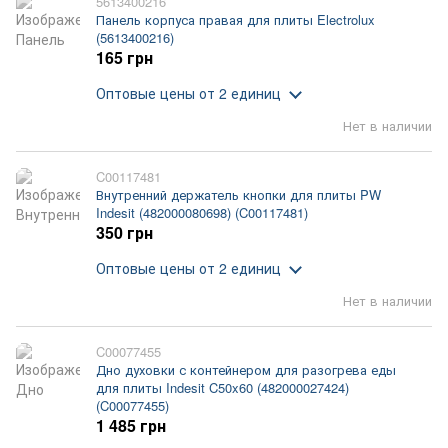
5613400216
Панель корпуса правая для плиты Electrolux
(5613400216)
165 грн
Оптовые цены
от 2 единиц
Нет в наличии
C00117481
Внутренний держатель кнопки для плиты PW
Indesit (482000080698) (C00117481)
350 грн
Оптовые цены
от 2 единиц
Нет в наличии
C00077455
Дно духовки с контейнером для разогрева еды
для плиты Indesit C50x60 (482000027424)
(C00077455)
1 485 грн