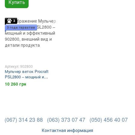
Купить
3
3 года гарантии
Артикул: 902800
Мульчер веток Procraft
PSL2800 – мощный и
эффективный
10 260 грн
(067) 314 23 88
(063) 373 07 47
(050) 456 40 07
Контактная информация