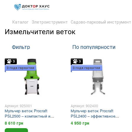
Каталог
Элетроиструмент
Садово-парковый инструмент
Измельчители веток
Фильтр
По популярности
3
3
3 года гарантии
3 года гарантии
Артикул: 925001
Артикул: 902400
Мульчер веток Procraft
Мульчер веток Procraft
PSL2500 – компактный и
PSL2400 – эффективное
мощный
решение для сада
8 610 грн
4 950 грн