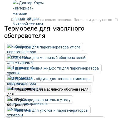
Каталог
Климатическая техника
Запчасти для утюгов
Т
Термореле для масляного
обогревателя
Бойлеры для парогенератора утюга
Датчики для масляный обогревателей
Датчик уровня жидкости для парогенератора
Двигатель обдува для тепловентилятора
Термореле для масляного обогревателя
Термопредохранитель к утюгу
Клапаны для утюгов и парогенераторов