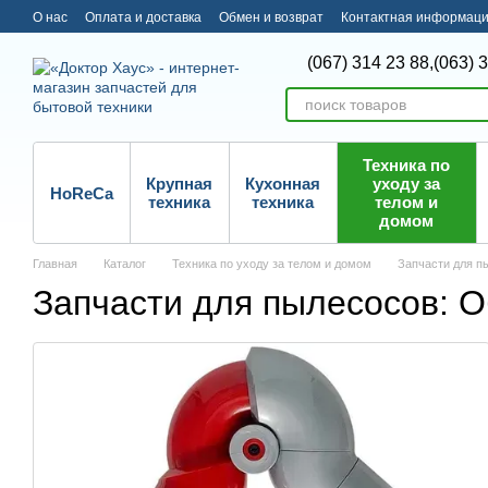
Перейти к основному контенту
О нас
Оплата и доставка
Обмен и возврат
Контактная информац
(067) 314 23 88,
(063) 
Техника по
Крупная
Кухонная
уходу за
HoReCa
техника
техника
телом и
домом
Главная
Каталог
Техника по уходу за телом и домом
Запчасти для п
Запчасти для пылесосов: О