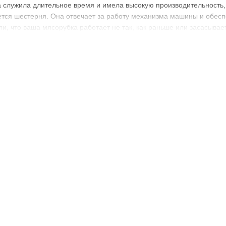
а служила длительное время и имела высокую производительность,
ется шестерня. Она отвечает за работу механизма машины и обесп
ли, что ваша мясорубка работает не так, как раньше или засасывае
ерни для мясорубок
 являются важным элементом структуры машины. Они выполняют фу
нную степень. Это позволяет измельчить мясо и получить качеств
отовлены из разных материалов. Самые распространенные вариант
отлично справятся с тяжелыми нагрузками и обладают высокой про
ьной работы. Пластиковые же шестерни дешевле производятся, но
замены. Вам нужно внести свой вклад в выбор материала шестерен
- это не просто механические детали, но и предмет исследования
ых факторов на работу шестерен, таких как температура окружающ
ь более эффективные и надежные шестерни, обеспечивающие бес
я мясорубок используются не только в домашнем хозяйстве, но и
размеры и выполняют более сложные функции. Например, большие 