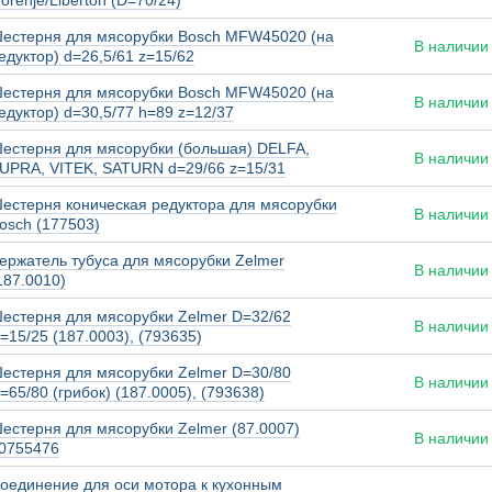
orenje/Liberton (D=70/24)
естерня для мясорубки Bosch MFW45020 (на
В наличии
едуктор) d=26,5/61 z=15/62
естерня для мясорубки Bosch MFW45020 (на
В наличии
едуктор) d=30,5/77 h=89 z=12/37
естерня для мясорубки (большая) DELFA,
В наличии
UPRA, VITEK, SATURN d=29/66 z=15/31
естерня коническая редуктора для мясорубки
В наличии
osch (177503)
ержатель тубуса для мясорубки Zelmer
В наличии
187.0010)
естерня для мясорубки Zelmer D=32/62
В наличии
=15/25 (187.0003), (793635)
естерня для мясорубки Zelmer D=30/80
В наличии
=65/80 (грибок) (187.0005), (793638)
естерня для мясорубки Zelmer (87.0007)
В наличии
0755476
оединение для оси мотора к кухонным