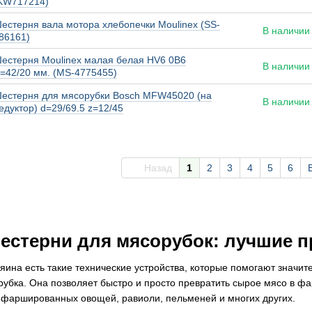
KW717214)
естерня вала мотора хлебопечки Moulinex (SS-
В наличии
86161)
естерня Moulinex малая белая HV6 0B6
В наличии
=42/20 мм. (MS-4775455)
естерня для мясорубки Bosch MFW45020 (на
В наличии
едуктор) d=29/69.5 z=12/45
Назад
1
2
3
4
5
6
шестерни для мясорубок: лучшие 
зяина есть такие технические устройства, которые помогают значи
рубка. Она позволяет быстро и просто превратить сырое мясо в ф
, фаршированных овощей, равиоли, пельменей и многих других.