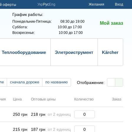
Укр
Рус
Eng
Желания
Вход
ой оферты
График работы:
Понедельник-Пятница: 08:30 до 19:00
Мой заказ
Суббота: 10:00 до 17:00
Воскресенье: 10:00 до 17:00
Теплооборудование
Элетроиструмент
Kärcher
ле
сначала дороже
по названию
Отображение:
ичия
Цена
Оптовые цены
Количество
Заказ
250 грн
218 грн
от 2 единиц
215 грн
187 грн
от 2 единиц