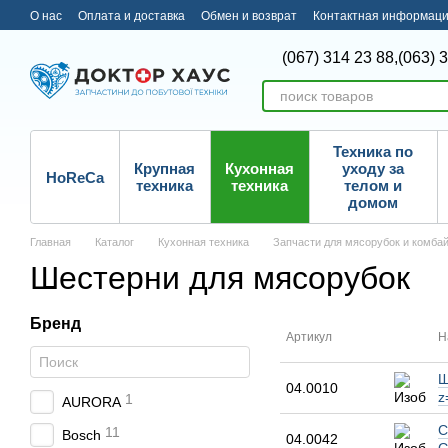
Перейти к основному контенту
О нас
Оплата и доставка
Обмен и возврат
Контактная информац
(067) 314 23 88,
(063) 
Техника по
Крупная
Кухонная
уходу за
HoReCa
техника
техника
телом и
домом
Главная
Каталог
Кухонная техника
Запчасти для мясорубок и комба
Шестерни для мясорубок
Бренд
Артикул
Н
Ш
04.0010
z
1
AURORA
С
11
Bosch
04.0042