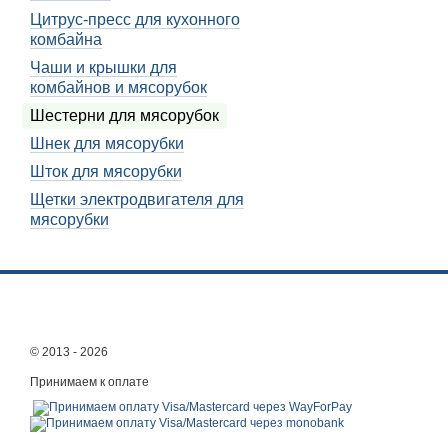
шестерен, которые обес
Цитрус-пресс для кухонного
комбайна
Виды шестерен для 
Чаши и крышки для
На рынке представлены 
комбайнов и мясорубок
виды шестерен:
Шестерни для мясорубок
Прямой шестерни
Шнек для мясорубки
Конической шестерн
Шток для мясорубки
Вертикальные шесте
Щетки электродвигателя для
Горизонтальная шес
мясорубки
Прямая шестерня являет
ротору. Коническая шес
скорость вращения ротор
шестерня используется 
Горизонтальная шестерн
© 2013 - 2026
получать большую произ
Принимаем к оплате
Материалы шестерен
Помимо типа шестеренки, 
работы. Традиционно на