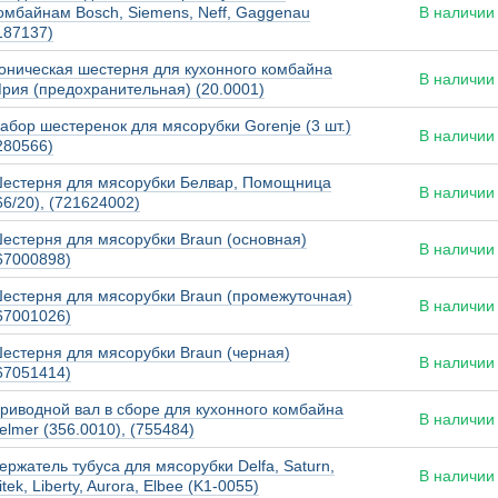
омбайнам Bosch, Siemens, Neff, Gaggenau
В наличии
187137)
оническая шестерня для кухонного комбайна
В наличии
рия (предохранительная) (20.0001)
абор шестеренок для мясорубки Gorenje (3 шт.)
В наличии
280566)
естерня для мясорубки Белвар, Помощница
В наличии
66/20), (721624002)
естерня для мясорубки Braun (основная)
В наличии
67000898)
естерня для мясорубки Braun (промежуточная)
В наличии
67001026)
естерня для мясорубки Braun (черная)
В наличии
67051414)
риводной вал в сборе для кухонного комбайна
В наличии
elmer (356.0010), (755484)
ержатель тубуса для мясорубки Delfa, Saturn,
В наличии
itek, Liberty, Aurora, Elbee (K1-0055)