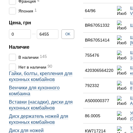
4
Франция
Ш
1
64/96
Япония
V
Цена, грн
BR67051332
Ш
От Цена, грн
До Цена, грн
OK
Ш
BR67051414
[
Наличие
Ш
755476
145
В наличии
1
90
Нет в наличии
Ш
420306564220
к
Гайки, болты, крепления для
кухонных комбайнов
Ш
792332
Венчики для кухонного
8
комбаина
Ш
AS00000377
Вставки (насадки), диски для
A
кухонных комбайнов
У
86.0005
Диск держатель ножей для
(
кухонных комбайнов
Т
Диск для ножей
KW717214