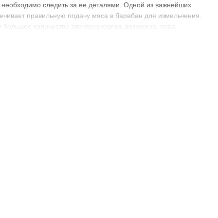
 необходимо следить за ее деталями. Одной из важнейших
ечивает правильную подачу мяса в барабан для измельчения.
т большое количество электроэнергии, возможно, пора
нкцию передачи движения от электродвигателя к ротору,
енный фарш.
ы – шестерни из металла и шестерни из пластика.
чностью, но в то же время могут потребовать частой смазки
 слабее металлических аналогов, поэтому они быстрее
, понять, какой будет лучше отвечать вашим потребностям и
 для многих научных исследований. К примеру, инженеры
ей среды, влажность, давление и скорость вращения. Это
перебойную работу мясорубок даже в самых тяжелых
 в крупных мясоперерабатывающих предприятиях. Здесь они
мясорубки могут иметь несколько различных видов