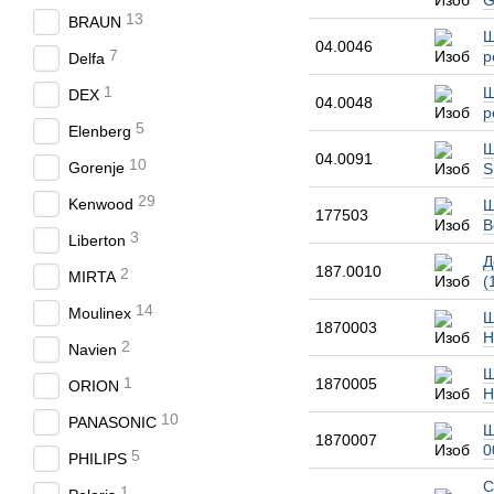
G
13
BRAUN
Ш
04.0046
7
р
Delfa
1
Ш
DEX
04.0048
р
5
Elenberg
Ш
04.0091
10
Gorenje
S
29
Kenwood
Ш
177503
B
3
Liberton
Д
187.0010
2
MIRTA
(
14
Moulinex
Ш
1870003
H
2
Navien
Ш
1
1870005
ORION
H
10
PANASONIC
Ш
1870007
0
5
PHILIPS
С
1