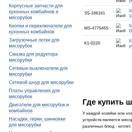
(
Корпусные запчасти для
Ш
кухонных комбайнов и
SS-186161
1
мясорубок
Ш
Кнопки и переключатели для
MS-4775455
D
кухонных комбайнов
Загрузочные лотки для
Ш
K1-0220
мясорубок
р
Смазка для редуктора
мясорубки
Сетевые выключатели для
мясорубки
Сетевой шнур для мясорубки
Платы управления для
мясорубок
Где купить 
Двигатели для мясорубок и
комбайнов
У каждой хозяйки или хо
Насадки, терки, шинковки
устройств является мясо
для мясорубки
различных блюд - котлет