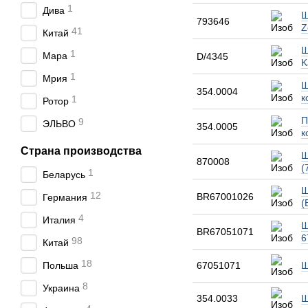
1
Дива
Ш
793646
Z
41
Китай
Ш
1
Мара
D/4345
K
1
Мрия
Ш
354.0004
к
1
Ротор
П
9
ЭЛЬВО
354.0005
к
Страна производства
Ш
870008
(
1
Беларусь
Ш
12
BR67001026
Германия
(
4
Италия
Ш
BR67051071
6
98
Китай
18
Польша
67051071
Ш
8
Украина
354.0033
Ш