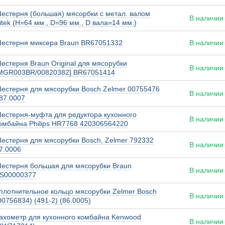
естерня (большая) мясорбки с метал. валом
В наличии
itek (H=64 мм., D=96 мм., D вала=14 мм.)
естерня миксера Braun BR67051332
В наличии
естерня Braun Original для мясорубки
В наличии
MGR003BR/00820382] BR67051414
естерня для мясорубки Bosch Zelmer 00755476
В наличии
87.0007
естерня-муфта для редуктора кухонного
В наличии
омбайна Philips HR7768 420306564220
естерня для мясорубки Bosch, Zelmer 792332
В наличии
7.0006
естерня большая для мясорубки Braun
В наличии
S00000377
плотнительное кольцо мясорубки Zelmer Bosch
В наличии
00756834) (491-2) (86.0005)
ахометр для кухонного комбайна Kenwood
В наличии