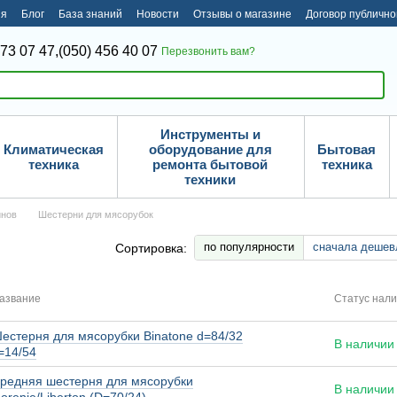
ия
Блог
База знаний
Новости
Отзывы о магазине
Договор публичн
373 07 47,
(050) 456 40 07
Перезвонить вам?
Инструменты и
Климатическая
оборудование для
Бытовая
техника
ремонта бытовой
техника
техники
йнов
Шестерни для мясорубок
по популярности
сначала дешев
Сортировка:
азвание
Статус нал
естерня для мясорубки Binatone d=84/32
В наличии
=14/54
редняя шестерня для мясорубки
В наличии