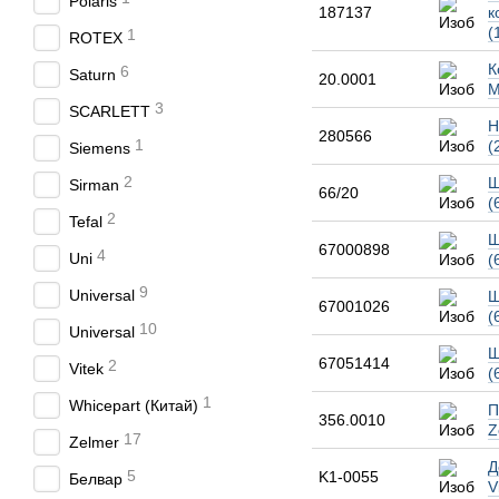
Polaris
187137
к
(
1
ROTEX
К
6
Saturn
20.0001
М
3
SCARLETT
Н
280566
1
(
Siemens
2
Ш
Sirman
66/20
(
2
Tefal
Ш
67000898
4
Uni
(
9
Universal
Ш
67001026
(
10
Universal
Ш
67051414
2
Vitek
(
1
Whicepart (Китай)
П
356.0010
Z
17
Zelmer
Д
5
K1-0055
Белвар
V