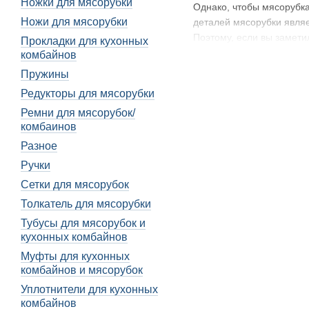
Ножки для мясорубки
Однако, чтобы мясорубк
Ножи для мясорубки
деталей мясорубки явля
Поэтому, если вы замети
Прокладки для кухонных
заменить шестерню.
комбайнов
Пружины
Что такое шест
Редукторы для мясорубки
Шестерни для мясорубок
Ремни для мясорубок/
намотанному на фрикцио
комбаинов
Шестерни могут быть изг
Разное
Металлические шестерни 
Ручки
для поддержания нормал
изнашиваются и требуют 
Сетки для мясорубок
ожиданиям.
Толкатель для мясорубки
Шестерни для мясорубок 
Тубусы для мясорубок и
изучают влияние различн
кухонных комбайнов
позволяет разрабатыват
Муфты для кухонных
условиях.
комбайнов и мясорубок
Кроме того, шестерни дл
Уплотнители для кухонных
имеют гораздо большие 
комбайнов