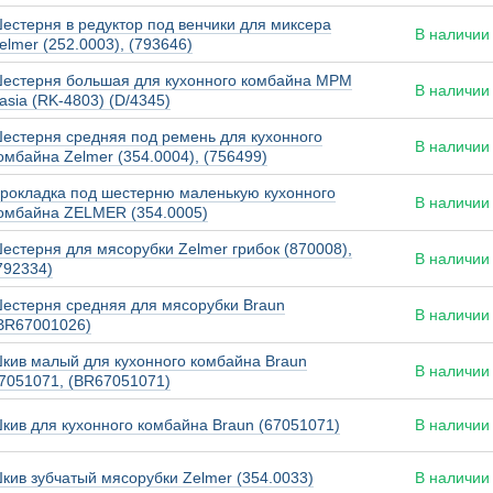
естерня в редуктор под венчики для миксера
В наличии
elmer (252.0003), (793646)
естерня большая для кухонного комбайна MPM
В наличии
asia (RK-4803) (D/4345)
естерня средняя под ремень для кухонного
В наличии
омбайна Zelmer (354.0004), (756499)
рокладка под шестерню маленькую кухонного
В наличии
омбайна ZELMER (354.0005)
естерня для мясорубки Zelmer грибок (870008),
В наличии
792334)
естерня средняя для мясорубки Braun
В наличии
BR67001026)
кив малый для кухонного комбайна Braun
В наличии
7051071, (BR67051071)
кив для кухонного комбайна Braun (67051071)
В наличии
кив зубчатый мясорубки Zelmer (354.0033)
В наличии