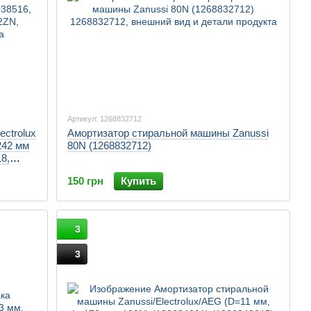
Артикул: 1268832712
ctrolux
Амортизатор стиральной машины Zanussi
242 мм
80N (1268832712)
8,
150 грн
Купить
3
3