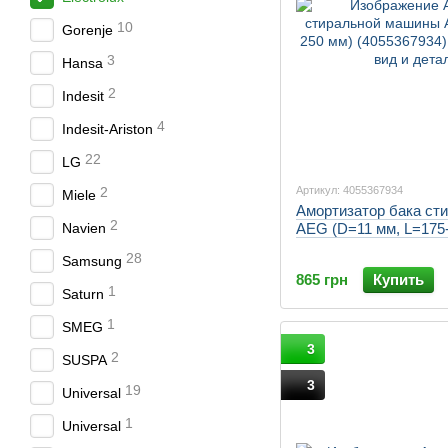
10
Gorenje
3
Hansa
2
Indesit
4
Indesit-Ariston
22
LG
Артикул: 4055367934
2
Miele
Амортизатор бака ст
2
AEG (D=11 мм, L=175-
Navien
28
Samsung
865 грн
Купить
1
Saturn
1
SMEG
3
2
SUSPA
3
19
Universal
1
Universal