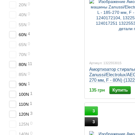
0
20N
0
40N
0
55N
4
60N
0
65N
0
70N
Артикул: 1322553015
11
80N
Амортизатор стирал
0
Zanussi/Electrolux/AEG
85N
270 мм, F - 80N) (132
1
90N
1322553007, 13225531
135 грн
Купить
1
100N
1
110N
3
3
120N
3
0
125N
0
140N