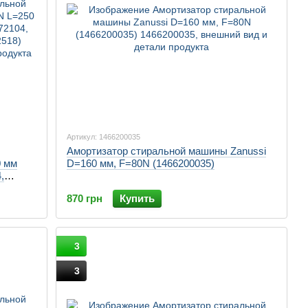
Артикул: 1466200035
Амортизатор стиральной машины Zanussi
0 мм
D=160 мм, F=80N (1466200035)
,
8)
870 грн
Купить
3
3