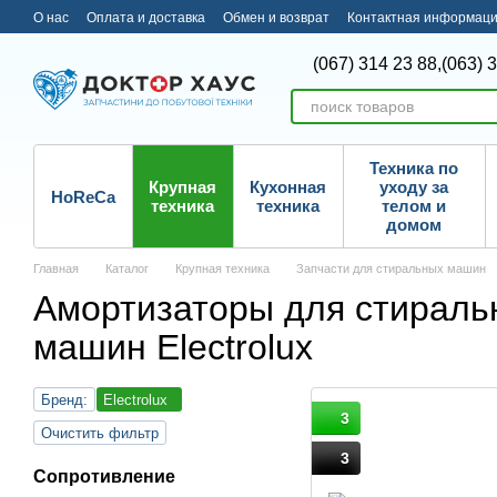
Перейти к основному контенту
О нас
Оплата и доставка
Обмен и возврат
Контактная информац
(067) 314 23 88,
(063) 
Техника по
Крупная
Кухонная
уходу за
HoReCa
техника
техника
телом и
домом
Главная
Каталог
Крупная техника
Запчасти для стиральных машин
Амортизаторы для стираль
машин Electrolux
Бренд:
Electrolux
3
Очистить фильтр
3
Сопротивление