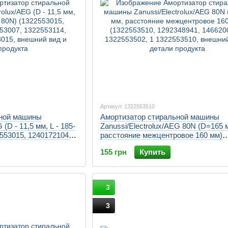
Артикул: 1322553510
ьной машины
Амортизатор стиральной машины
 (D - 11,5 мм, L - 185-
Zanussi/Electrolux/AEG 80N (D=165 
2553015, 1240172104,
расстояние межцентровое 160 мм)
14, 124017251
(1322553510, 1292348941, 146620001
155 грн
Купить
1322553502, 1
3
3