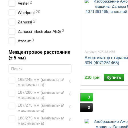
2
Vestel
20
Whirlpool
2
Zanussi
3
Zanussi-Electrolux-AEG
3
Атлант
Межцентровое расстояние
Артикул: 4071361465
Амортизатор стираль
(± 5 мм)
80N (4071361465)
210 грн
Купить
165/245 мм (мінімальна/
0
максимальна)
187/280 мм (мінімальна/
0
3
максимальна)
187/275 мм (мінімальна/
0
3
максимальна)
188/275 мм (мінімальна/
0
максимальна)