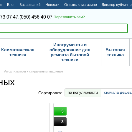
ия
Блог
База знаний
Новости
Отзывы о магазине
Договор публичн
373 07 47,
(050) 456 40 07
Перезвонить вам?
Инструменты и
Климатическая
оборудование для
Бытовая
техника
ремонта бытовой
техника
техники
Амортизаторы к стиральным машинам
ных
по популярности
сначала дешев
Сортировка:
3
3