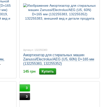
Артикул: 132255383
Амортизатор для стиральных машин
мм,
Zanussi/Electrolux/AEG (U5, 60N) D=165 мм
(132255383, 132255352)
9,
145 грн
Купить
3
3