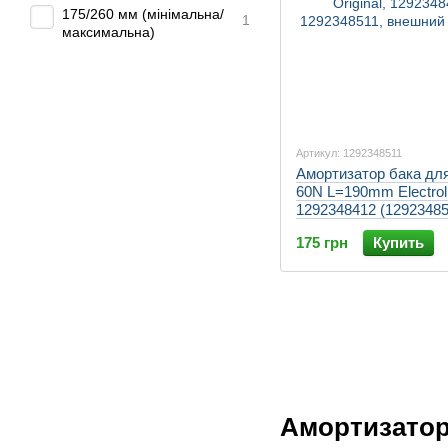
175/260 мм (мінімальна/
1
максимальна)
Артикул: 1292348511
Амортизатор бака дл
60N L=190mm Electrolu
1292348412 (12923485
175 грн
Купить
Амортизатор