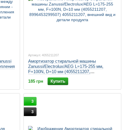
Артикул: 4055211207
nussi
Амортизатор стиральной машины
епления
Zanussi/Electrolux/AEG L=175-255 мм,
F=100N, D=10 мм (4055211207,
 в сло
8996453299507)
185 грн
Купить
3
3