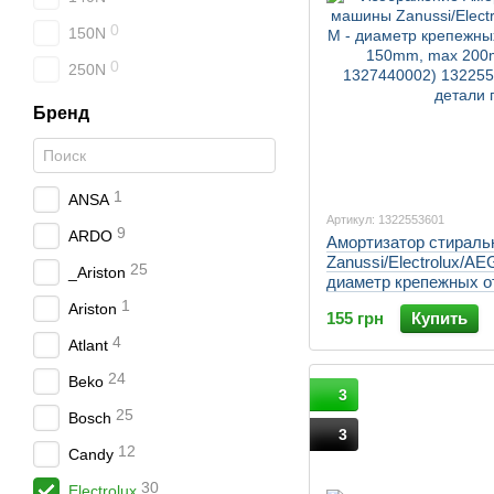
0
150N
0
250N
Бренд
1
ANSA
Артикул: 1322553601
9
ARDO
Амортизатор стирал
Zanussi/Electrolux/AE
25
_Ariston
диаметр крепежных о
150mm, max 200mm) (
1
Ariston
155 грн
Купить
1327440002)
4
Atlant
24
Beko
3
25
Bosch
3
12
Candy
30
Electrolux