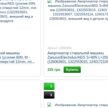
Артикул: 126063601
ьной машины
Амортизатор стиральной машины
G (усилие 60N, M -
Zanussi/Electrolux/AEG S=80N L=25
тверстий 12mm, min
(126063601, 1322553015, 1240172104
1322553601,
1322553007, 1322553114, 124017251
225 грн
Купить
3
3