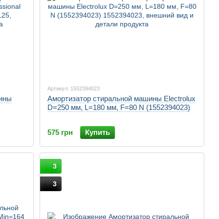
Артикул: 1552394023
ины
Амортизатор стиральной машины Electrolux
D=250 мм, L=180 мм, F=80 N (1552394023)
575 грн
Купить
3
3