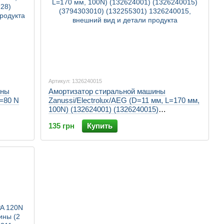
Артикул: 1326240015
ины
Амортизатор стиральной машины
S=80 N
Zanussi/Electrolux/AEG (D=11 мм, L=170 мм,
100N) (132624001) (1326240015)
(3794303010) (132255301)
135 грн
Купить