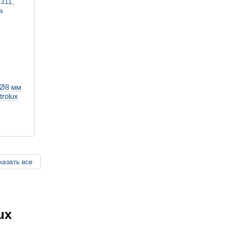
 Ø8 мм
rolux
казать все
ux