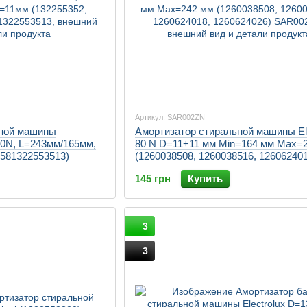
Артикул: SAR002ZN
ьной машины
Амортизатор стиральной машины Ele
=60N, L=243мм/165мм,
80 N D=11+11 мм Min=164 мм Max=
8581322553513)
(1260038508, 1260038516, 126062401
1260624026)
145 грн
Купить
3
3