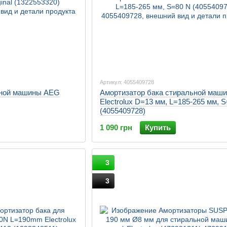
Артикул: 4055409728
ьной машины AEG
Амортизатор бака стиральной маш
Electrolux D=13 мм, L=185-265 мм, 
(4055409728)
1 090 грн
Купить
3
3