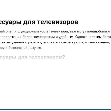
ссуары для телевизоров
ый опыт и функциональность телевизора, вам могут понадобиться
 приложений более комфортным и удобным. Однако, с таким богаты
атье вы узнаете о разновидностях этих аксессуаров, их назначении,
ру и безопасной покупке.
ссуары для телевизоров?
оров – это товары, которые предназначены для повышения комфорт
ые предметы, такие как пульт дистанционного управления, стойки, 
оров – это не просто дополнительные предметы, но и возможность
создать уютную атмосферу в вашей гостиной и обеспечивают на
м. Благодаря аксессуарам для телевизоров можно настроить свой
росмотр.
ля телевизоров