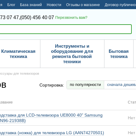
ия
Блог
База знаний
Новости
Отзывы о магазине
Договор публичн
373 07 47,
(050) 456 40 07
Перезвонить вам?
Инструменты и
Климатическая
оборудование для
Бытовая
техника
ремонта бытовой
техника
техники
ессуары для телевизоров
ов
по популярности
сначала дешев
Сортировка:
звание
Стат
одставка для LCD-телевизора UE8000 40" Samsung
Нет
BN96-21938B)
одставка (ножка) для телевизора LG (AAN74270501)
Нет