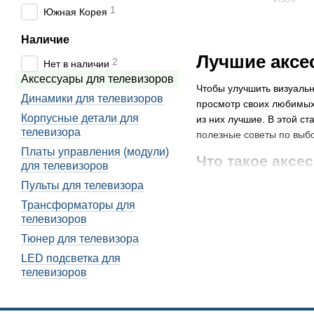
1
Южная Корея
Наличие
Лучшие аксе
2
Нет в наличии
Аксессуары для телевизоров
Чтобы улучшить визуальн
Динамики для телевизоров
просмотр своих любимых
Корпусные детали для
из них лучшие. В этой ст
телевизора
полезные советы по выбо
Платы управления (модули)
Что такое аксе
для телевизоров
Аксессуары для телевиз
Пульты для телевизора
включать в себя различн
Трансформаторы для
другое.
телевизоров
Аксессуары для телевиз
Тюнер для телевизора
удобным. Они помогают 
LED подсветка для
с максимальным комфорто
телевизоров
наилучший возможный п
Виды аксессуаров д