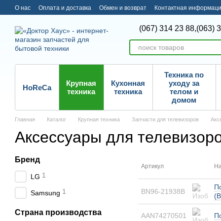
Перейти к основному контенту
О нас
Оплата и доставка
Обмен и возврат
Контактная информац
(067) 314 23 88,
(063) 
Техника по
Крупная
Кухонная
уходу за
HoReCa
техника
техника
телом и
домом
Главная
Каталог
Крупная техника
Запчасти для телевизоров
Акс
Аксессуары для телевизор
Бренд
Артикул
На
1
LG
П
1
BN96-21938B
Samsung
(
Страна производства
AAN74270501
П