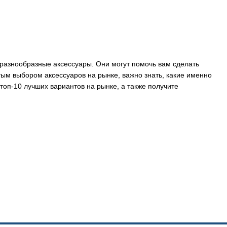
 разнообразные аксессуары. Они могут помочь вам сделать
м выбором аксессуаров на рынке, важно знать, какие именно
 топ-10 лучших вариантов на рынке, а также получите
а и функциональности вашего телевизора. Они могут
крепления для крепления телевизора на стену и многое
 сделать ваш телевизионный просмотр более комфортным и
слаждаться любимыми фильмами, сериалами и телепередачами
 телевизор на оптимальную высоту и угол, чтобы получить