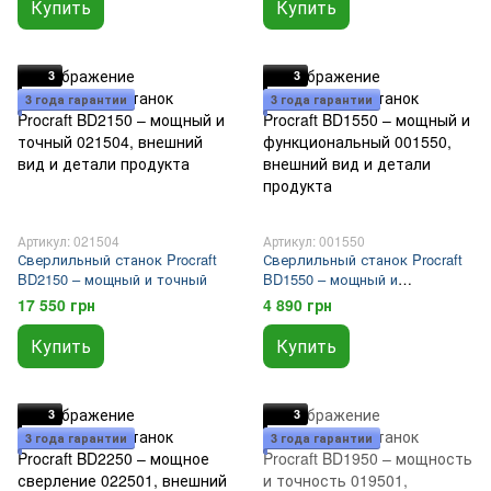
Купить
Купить
3
3
3 года гарантии
3 года гарантии
Артикул: 021504
Артикул: 001550
Сверлильный станок Procraft
Сверлильный станок Procraft
BD2150 – мощный и точный
BD1550 – мощный и
функциональный
17 550 грн
4 890 грн
Купить
Купить
3
3
3 года гарантии
3 года гарантии