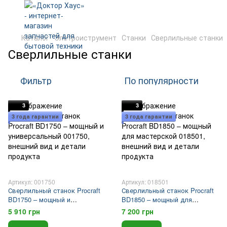
Каталог
Элетроиструмент
Станки
Сверлильные станки
Сверлильные станки
Фильтр
По популярности
3
3
3 года гарантии
3 года гарантии
Артикул: 001750
Артикул: 018501
Сверлильный станок Procraft
Сверлильный станок Procraft
BD1750 – мощный и
BD1850 – мощный для
универсальный
мастерской
5 910 грн
7 200 грн