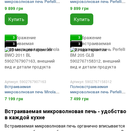
микроволновая печь Perfelli
микроволновая печь Perfelli
BM 255S GLB
BM 255S GLW
9 899 грн
9 899 грн
Купить
Купить
3
3
3
3
Артикул: 5902767907163
Артикул: 5902767158312
Встраиваемая
Полновстраиваемая
микроволновая печь Minola
микроволновая печь Perfelli
BWO 2011 BL
BM 205 GLB
7 199 грн
7 499 грн
Встраиваемая микроволновая печь - удобство
в каждой кухне
Встраиваемая микроволновая печь органично вписывается