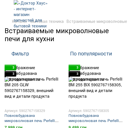
Каталог
Бытовая техника
Встраиваемые микроволновые
Встраиваемые микроволновые
печи для кухни
Фильтр
По популярности
3
3
3
3
Артикул: 5902767158329
Артикул: 5902767158305
Повновбудована
Повновбудована
микроволновая печь Perfelli
микроволновая печь Perfelli
BM 205 GLW
BM 255 BIX
7 999 грн
9 499 грн