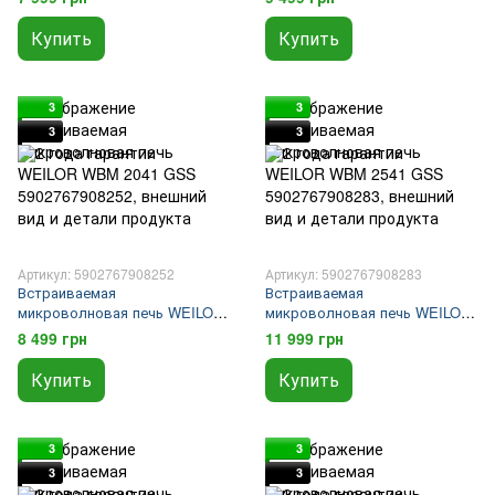
Купить
Купить
3
3
3
3
Артикул: 5902767908252
Артикул: 5902767908283
Встраиваемая
Встраиваемая
микроволновая печь WEILOR
микроволновая печь WEILOR
WBM 2041 GSS
WBM 2541 GSS
8 499 грн
11 999 грн
Купить
Купить
3
3
3
3