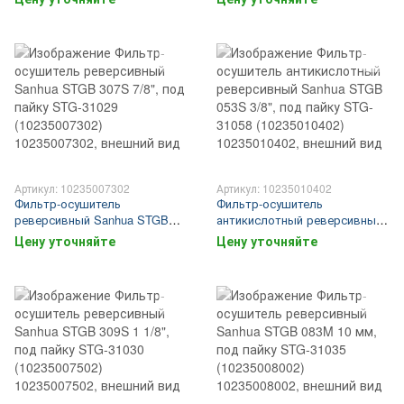
31023 (10235006702)
31028 (10235007202)
Артикул: 10235007302
Артикул: 10235010402
Фильтр-осушитель
Фильтр-осушитель
реверсивный Sanhua STGB
антикислотный реверсивный
307S 7/8", под пайку STG-
Sanhua STGB 053S 3/8", под
Цену уточняйте
Цену уточняйте
31029 (10235007302)
пайку STG-31058 (10235010402)