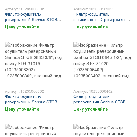
Артикул: 10235006002
Артикул: 10235012902
Фильтр-осушитель
Фильтр-осушитель
реверсивный Sanhua STGB
антикислотный реверсивный
053S 3/8", под пайку STG-
Sanhua STGB 307S 7/8", под
Цену уточняйте
Цену уточняйте
31015 (10235006002)
пайку STG-31067 (10235012902)
Артикул: 10235006302
Артикул: 10235006402
Фильтр-осушитель
Фильтр-осушитель
реверсивный Sanhua STGB
реверсивный Sanhua STGB
083S 3/8", под пайку STG-
084S 1/2", под пайку STG-
Цену уточняйте
Цену уточняйте
31019 (10235006302)
31020 (10235006402)