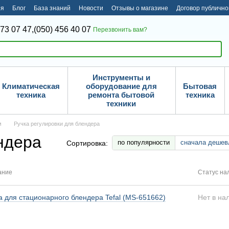
ия
Блог
База знаний
Новости
Отзывы о магазине
Договор публичн
373 07 47,
(050) 456 40 07
Перезвонить вам?
Инструменты и
Климатическая
оборудование для
Бытовая
техника
ремонта бытовой
техника
техники
м
Ручка регулировки для блендера
ндера
по популярности
сначала дешев
Сортировка:
ание
Статус на
а для стационарного блендера Tefal (MS-651662)
Нет в на