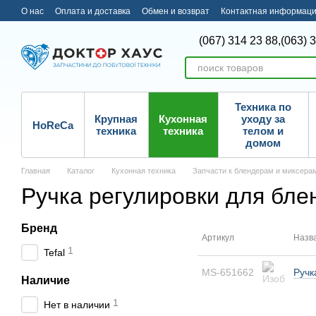
Перейти к основному контенту
О нас
Оплата и доставка
Обмен и возврат
Контактная информац
(067) 314 23 88,
(063) 
Техника по
Крупная
Кухонная
уходу за
HoReCa
техника
техника
телом и
домом
Главная
Каталог
Кухонная техника
Запчасти к блендерам и миксера
Ручка регулировки для бле
Бренд
Артикул
Назв
1
Tefal
MS-651662
Ручк
Наличие
1
Нет в наличии