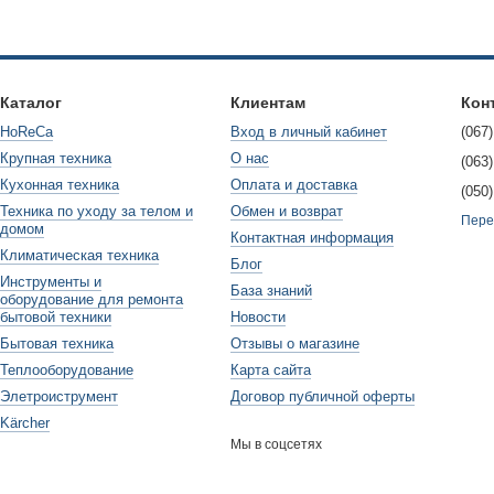
ть, чтобы избежать их перетирания. С другой стороны, для растира
ь для достижения желаемого результата.
ти вращения ножа некоторые ручки регулировки имеют возможност
жа. Это особенно полезно при смешивании густой или плотной про
Каталог
Клиентам
Кон
нгредиенты равномерно и добиться желаемого результата.
HoReCa
Вход в личный кабинет
(067)
учки регулировки
Крупная техника
О нас
(063)
ия ручки регулировки – изменение скорости вращения ножа бленде
Кухонная техника
Оплата и доставка
(050)
, который необходимо смешать или растереть. Также некоторые руч
Техника по уходу за телом и
Обмен и возврат
Пере
ащения ножа, что особенно полезно при смешивании густой или п
домом
Контактная информация
Климатическая техника
 помогает обеспечить безопасность пользователя. Например, она 
Блог
Инструменты и
ройства. Это особенно важно, когда блендер хранится в недоступно
База знаний
оборудование для ремонта
ывающие, когда устройство работает или когда его нужно перегрев
бытовой техники
Новости
 пользователя.
Бытовая техника
Отзывы о магазине
зможности
Теплооборудование
Карта сайта
Элетроиструмент
Договор публичной оферты
 регулировки скорости и мощности блендера некоторые ручки рег
Kärcher
дисплей, отображающий текущую скорость работы или время работ
Мы в соцсетях
ваться желаемого результата.
учки регулировки могут иметь память и запоминать предыдущие на