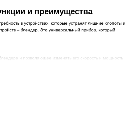
ункции и преимущества
ребность в устройствах, которые устранят лишние хлопоты и
стройств – блендер. Это универсальный прибор, который
 блендера и позволяющее изменять его скорость и мощность
помощью блендера.
позволяет пользователю контролировать скорость и мощность
ожете настроить блендер на нужный уровень скорости, что
различных ингредиентов.
 ножа и мощности работы прибора. Она обычно расположена
обно регулировать работу устройства в зависимости от
альный режим для обработки различных продуктов. Например,
сть для взбивания льда или измельчения твердых