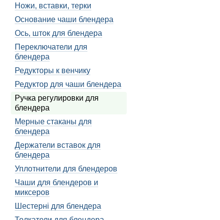
Ножи, вставки, терки
ингредиентов.
Основание чаши блендера
Кроме того, ручка регул
Ось, шток для блендера
включать блендер на мак
Переключатели для
Разновидности руче
блендера
Существует несколько ра
Редукторы к венчику
скорость вращения ножа 
Редуктор для чаши блендера
Другие модели блендеро
Ручка регулировки для
прикосновения. Это позв
блендера
обеспечивает более точн
Мерные стаканы для
Некоторые блендеры так
блендера
Например, если вы смеши
Держатели вставок для
блендера
Функционально
Уплотнители для блендеров
Особенность ручки регул
Чаши для блендеров и
предоставляет дополнит
миксеров
Ручка регулировки являе
Шестерні для блендера
зависимости от продукта
Толкатели для блендера