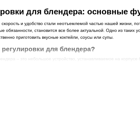
ировки для блендера: основные ф
 скорость и удобство стали неотъемлемой частью нашей жизни, пот
е обязанности, становится все более актуальной. Одно из таких у
твенно приготовить вкусные коктейли, соусы или супы.
а регулировки для блендера?
лендера – это небольшое устройство, устанавливаемое на корпусе
остичь более точной и сбалансированной обработки продуктов с 
лендера является важной частью этого кухонного устройства. Она 
 качество обработки продуктов. Благодаря ручке регулировки, вы м
мального результата при смешивании, измельчении или взбивании 
вные характеристики
блендера обеспечивает возможность изменения скорости вращения
дера и имеет кнопки или разные уровни мощности, позволяющие уд
ля.
 иметь несколько уровней скорости, что позволяет выбрать оптим
зкую скорость для измельчения мягких фруктов или высокую скоро