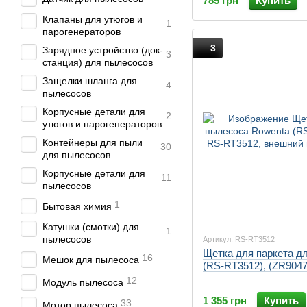
785 грн
Купить
Клапаны для утюгов и
1
парогенераторов
3
Зарядное устройство (док-
3
станция) для пылесосов
Защелки шланга для
4
пылесосов
Корпусные детали для
2
утюгов и парогенераторов
Контейнеры для пыли
30
для пылесосов
Корпусные детали для
11
пылесосов
1
Бытовая химия
Катушки (смотки) для
1
пылесосов
Артикул: RS-RT3512
Щетка для паркета д
16
Мешок для пылесоса
(RS-RT3512), (ZR9047
12
Модуль пылесоса
1 355 грн
Купить
33
Мотор пылесоса