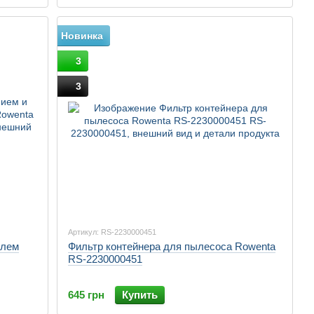
Новинка
3
3
Артикул: RS-2230000451
елем
Фильтр контейнера для пылесоса Rowenta
RS-2230000451
645 грн
Купить