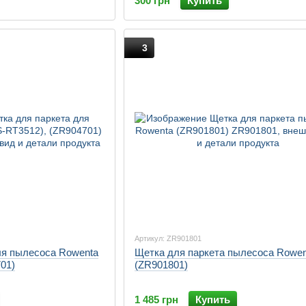
300 грн
Купить
3
Артикул: ZR901801
ля пылесоса Rowenta
Щетка для паркета пылесоса Rowen
01)
(ZR901801)
1 485 грн
Купить