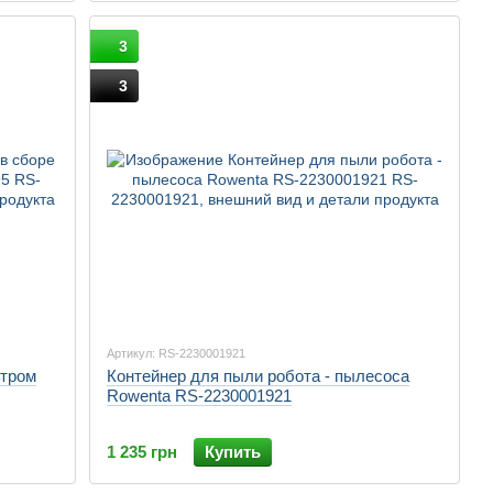
3
3
Артикул: RS-2230001921
ьтром
Контейнер для пыли робота - пылесоса
Rowenta RS-2230001921
1 235 грн
Купить