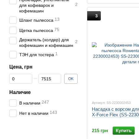
2
для кофеварок и
кофемашин
3
13
Шланг пылесоса
75
Щетка пылесосa
Держатель (холдер) для
2
кофемашин и кофемашин
1
ТЭН для тостера
Цена, грн
От Цена, грн
До Цена, грн
OK
Наличие
247
В наличии
Артикул: SS-2230002453
Насадка с ворсом дл
143
Нет в наличии
X-Force Flex (SS-223
215 грн
Купить