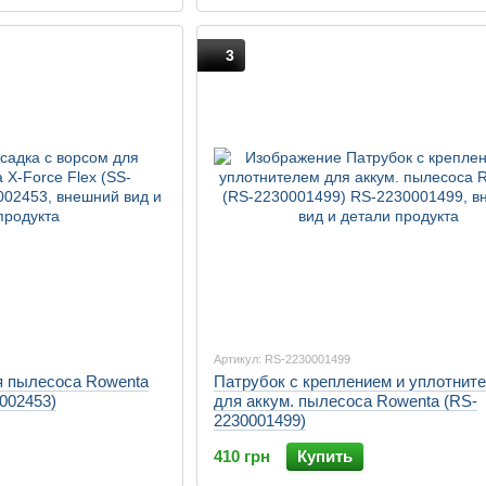
3
Артикул: RS-2230001499
я пылесоса Rowenta
Патрубок с креплением и уплотнит
0002453)
для аккум. пылесоса Rowenta (RS-
2230001499)
410 грн
Купить