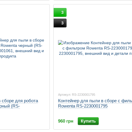
3
3
Артикул: RS-2230001795
 сборе для робота
Контейнер для пыли в сборе с фил
рный (RS-
Rowenta RS-2230001795
960 грн
Купить