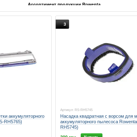
Ассортимент продукции Rowenta
Уход за бельем
: Rowenta предлагает широкий в
решения, такие как IXEO — универсальная систе
3
Очистители воздуха
: Среди продуктов для дом
воздуха с фильтром Nanocaptur, которые обеспеч
Паровые отпариватели
: Rowenta также известн
Steam+, которые обеспечивают быстрое и эффект
Инновации и технологии
Rowenta внедряет передовые технологии в свои прод
использования. Компания постоянно работает над у
которые делают уход за домом более простым и инт
Артикул: RS-RH5745
етки аккумуляторного
Насадка квадратная с ворсом для 
S-RH5765)
аккумуляторного пылесоса Rowenta
RH5745)