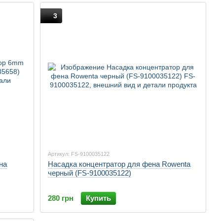
3
Артикул: FS-9100035122
на
Насадка концентратор для фена Rowenta
черный (FS-9100035122)
280 грн
Купить