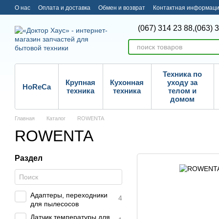
Перейти к основному контенту
О нас
Оплата и доставка
Обмен и возврат
Контактная информац
(067) 314 23 88,
(063) 
Техника по
Крупная
Кухонная
уходу за
HoReCa
техника
техника
телом и
домом
Главная
Каталог
ROWENTA
ROWENTA
Раздел
Адаптеры, переходники
4
для пылесосов
Датчик температуры для