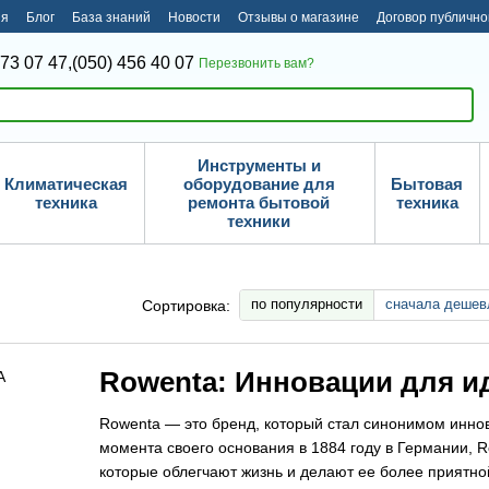
ия
Блог
База знаний
Новости
Отзывы о магазине
Договор публичн
373 07 47,
(050) 456 40 07
Перезвонить вам?
Инструменты и
Климатическая
оборудование для
Бытовая
техника
ремонта бытовой
техника
техники
по популярности
сначала дешев
Сортировка:
Rowenta: Инновации для и
Rowenta — это бренд, который стал синонимом иннов
момента своего основания в 1884 году в Германии, 
которые облегчают жизнь и делают ее более приятно