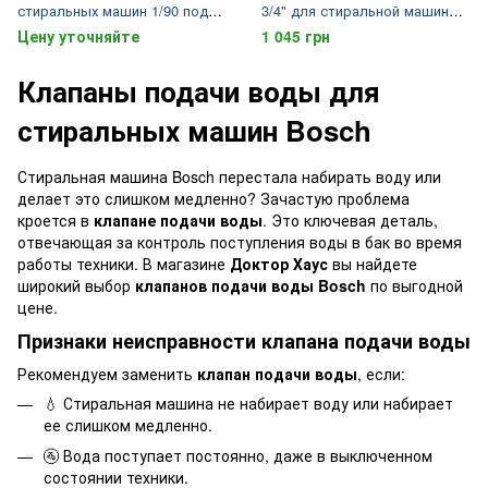
стиральных машин 1/90 под
3/4" для стиральной машины
фишку Bosch (BS-021)
Bosch, Siemens 220В Hanyu
Цену уточняйте
1 045 грн
00428210 (WV-62C)
Клапаны подачи воды для
стиральных машин Bosch
Стиральная машина Bosch перестала набирать воду или
делает это слишком медленно? Зачастую проблема
кроется в
клапане подачи воды
. Это ключевая деталь,
отвечающая за контроль поступления воды в бак во время
работы техники. В магазине
Доктор Хаус
вы найдете
широкий выбор
клапанов подачи воды Bosch
по выгодной
цене.
Признаки неисправности клапана подачи воды
Рекомендуем заменить
клапан подачи воды
, если:
💧 Стиральная машина не набирает воду или набирает
ее слишком медленно.
🚰 Вода поступает постоянно, даже в выключенном
состоянии техники.