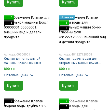
Купить
Купить
3
Новинка
3
3
3
Артикул: 00606001
Артикул: 481227128558
Клапан для стиральной
Клапан подачи воды для
машины Bosch 00606001
стиральных машин бочки
спарены 2/90
890 грн
600 грн
Оптовые цены
Оптовые цены
Купить
Купить
3
3
3