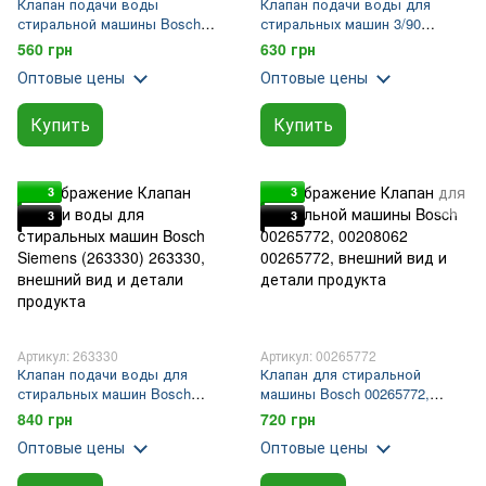
Клапан подачи воды
Клапан подачи воды для
стиральной машины Bosch
стиральных машин 3/90
Siemens 2/180 00428210
(084678)
560 грн
630 грн
(174261)
Оптовые цены
Оптовые цены
Купить
Купить
3
3
3
3
Артикул: 263330
Артикул: 00265772
Клапан подачи воды для
Клапан для стиральной
стиральных машин Bosch
машины Bosch 00265772,
Siemens (263330)
00208062
840 грн
720 грн
Оптовые цены
Оптовые цены