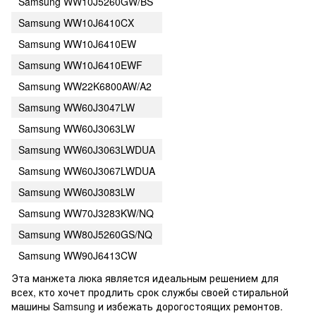
Samsung WW10J5260GW/BS
Samsung WW10J6410CX
Samsung WW10J6410EW
Samsung WW10J6410EWF
Samsung WW22K6800AW/A2
Samsung WW60J3047LW
Samsung WW60J3063LW
Samsung WW60J3063LWDUA
Samsung WW60J3067LWDUA
Samsung WW60J3083LW
Samsung WW70J3283KW/NQ
Samsung WW80J5260GS/NQ
Samsung WW90J6413CW
Эта манжета люка является идеальным решением для
всех, кто хочет продлить срок службы своей стиральной
машины Samsung и избежать дорогостоящих ремонтов.