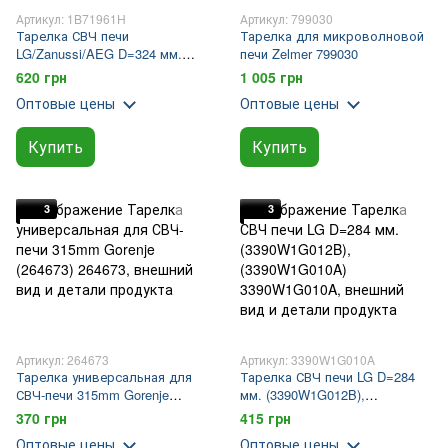
Артикул: 1B71961H
Артикул: 799030
Тарелка СВЧ печи
Тарелка для микроволновой
LG/Zanussi/AEG D=324 мм.
печи Zelmer 799030
(1B71961E). (1B71961H)
620 грн
1 005 грн
Оптовые цены
Оптовые цены
Купить
Купить
3
3
Артикул: 264673
Артикул: 3390W1G010A
Тарелка универсальная для
Тарелка СВЧ печи LG D=284
СВЧ-печи 315mm Gorenje
мм. (3390W1G012B),
(264673)
(3390W1G010A)
370 грн
415 грн
Оптовые цены
Оптовые цены