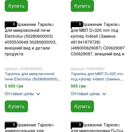
Купить
Купить
3
3
Артикул: 50280600003
Артикул: C00629087
Тарелка для микроволной
Тарелка для МВП D=325 mm
печи Electrolux (50280600003)
под куплер Indesit (Замена
4055530648
481941879728) (488000629087)
3 050 грн
585 грн
C00629087
Оптовые цены
Оптовые цены
Купить
Купить
3
3