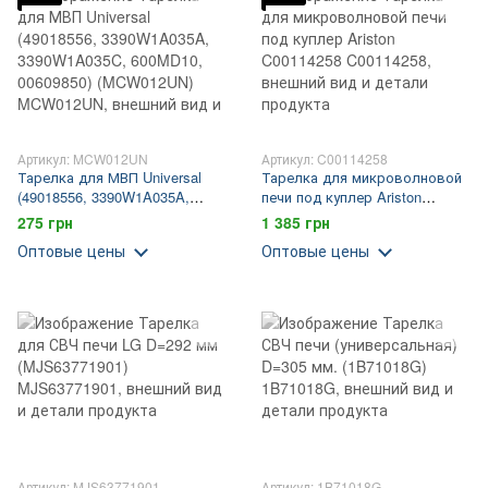
Артикул: MCW012UN
Артикул: C00114258
Тарелка для МВП Universal
Тарелка для микроволновой
(49018556, 3390W1A035A,
печи под куплер Ariston
3390W1A035C, 600MD10,
C00114258
275 грн
1 385 грн
00609850) (MCW012UN)
Оптовые цены
Оптовые цены
Артикул: MJS63771901
Артикул: 1B71018G