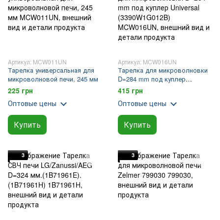
Артикул: MCW011UN
Артикул: MCW016UN
Тарелка универсальная для
Тарелка для микроволновки
микроволновой печи, 245 мм
D=284 mm под куплер
Universal (3390W1G012B)
225 грн
415 грн
Оптовые цены
Оптовые цены
Купить
Купить
3
3