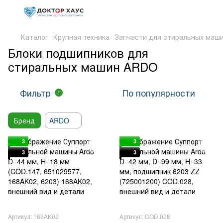
Каталог
Крупная техника
Запчасти для стиральных маш
Блоки подшипников для
стиральных машин ARDO
Фильтр
По популярности
1
Бренд
ARDO
3
3
3
3
Артикул: 168AK02
Артикул: COD.028