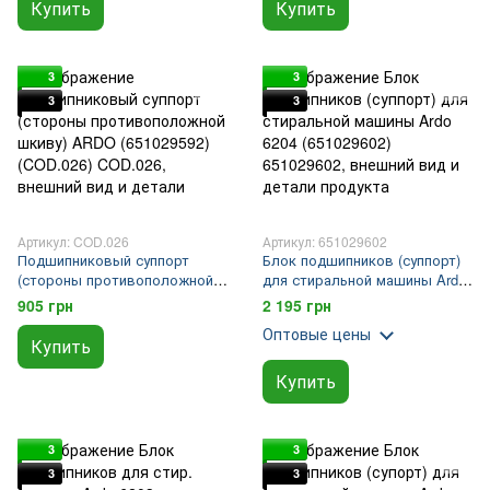
Купить
Купить
3
3
3
3
Артикул: COD.026
Артикул: 651029602
Подшипниковый суппорт
Блок подшипников (суппорт)
(стороны противоположной
для стиральной машины Ardo
шкиву) ARDO (651029592)
6204 (651029602)
905 грн
2 195 грн
(COD.026)
Оптовые цены
Купить
Купить
3
3
3
3