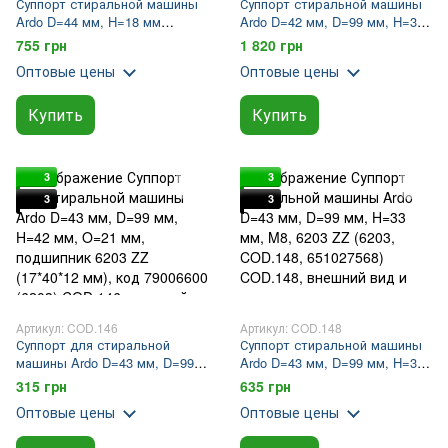
Суппорт стиральной машины
Суппорт стиральной машины
Ardo D=44 мм, H=18 мм
Ardo D=42 мм, D=99 мм, H=33
(COD.147, 651029577,
мм, подшипник 6203 ZZ
755 грн
1 820 грн
168AK02, 6203)
(725001200)
Оптовые цены
Оптовые цены
Купить
Купить
3
3
3
3
Артикул: COD.146
Артикул: COD.148
Суппорт для стиральной
Суппорт стиральной машины
машины Ardo D=43 мм, D=99
Ardo D=43 мм, D=99 мм, H=33
мм, H=42 мм, O=21 мм,
мм, M8, 6203 ZZ (6203,
315 грн
635 грн
подшипник 6203 ZZ (17*40*12
COD.148, 651027568)
Оптовые цены
Оптовые цены
мм), код 79006600 (6203)