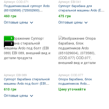
Артикул: COD.071
Артикул: EBI 041
Подшипниковый суппорт Ardo
Суппорт барабана для
(651029595) (725002900)
стиральной машины Ardo (EBI
(COD.071)
041)
460 грн
475 грн
Оптовые цены
Оптовые цены
3
3
Артикул: EBI 089
Артикул: COD.077
Суппорт барабана стиральной
Опора барабана, блок
машины Ardo под болт (EBI
подшипников Ardo
089)
(651029604), (073580),
610 грн
Цену уточняйте
(COD.077)
Оптовые цены