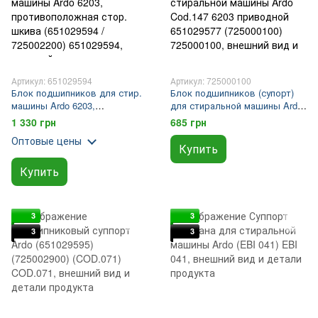
Артикул: 651029594
Артикул: 725000100
Блок подшипников для стир.
Блок подшипников (супорт)
машины Ardo 6203,
для стиральной машины Ardo
противоположная стор.
Cod.147 6203 приводной
1 330 грн
685 грн
шкива (651029594 / 725002200)
651029577 (725000100)
Оптовые цены
Купить
Купить
3
3
3
3