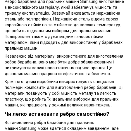
Ребро барабана для пральних машин Samsung виготовлене
з високоякісного матеріалу, який забезпечує міцність та
тривалу експлуатацію. Зазвичай вживається нержавіюча
сталь або поліпропілен. Нержавіюча сталь відома своєю
корозійною стійкістю та стійкістю до високих температур,
що робить її ідеальним вибором для пральних машин.
Поліпропілен також є дуже міцним і зносостійким
матеріалом, який підходить для використання у барабанах
пральних машин.
Незалежно від матеріалу, використаного для виготовлення
ребра барабана, воно має бути добре збалансованим і
витримувати великі навантаження під час прання. Це
дозволяє машині працювати ефективно та безпечно.
Крім того, деякі виробники використовують спеціальні
полімерні композити для виготовлення ребер барабанів. Ці
матеріали поєднують у собі міцність металу та легкість
пластику, що робить їх ідеальним вибором для пральних
машин, які працюють у режимі великих навантажень.
Чи легко встановити ребро самостійно?
Встановлення ребра барабана для пральних
машин Samsung може здатися складним завданням, але