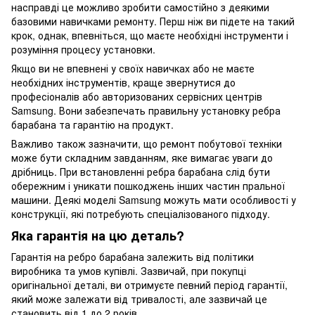
насправді це можливо зробити самостійно з деякими
базовими навичками ремонту. Перш ніж ви підете на такий
крок, однак, впевніться, що маєте необхідні інструменти і
розуміння процесу установки.
Якщо ви не впевнені у своїх навичках або не маєте
необхідних інструментів, краще звернутися до
професіоналів або авторизованих сервісних центрів
Samsung. Вони забезпечать правильну установку ребра
барабана та гарантію на продукт.
Важливо також зазначити, що ремонт побутової техніки
може бути складним завданням, яке вимагає уваги до
дрібниць. При встановленні ребра барабана слід бути
обережним і уникати пошкоджень інших частин пральної
машини. Деякі моделі Samsung можуть мати особливості у
конструкції, які потребують спеціалізованого підходу.
Яка гарантія на цю деталь?
Гарантія на ребро барабана залежить від політики
виробника та умов купівлі. Зазвичай, при покупці
оригінальної деталі, ви отримуєте певний період гарантії,
який може залежати від тривалості, але зазвичай це
становить від 1 до 2 років.