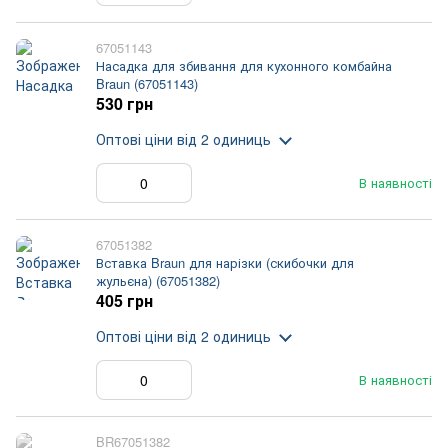
67051143
Насадка для збивання для кухонного комбайна
Braun (67051143)
530 грн
Оптові ціни
від 2 одиниць
В наявності
67051382
Вставка Braun для нарізки (скибочки для
жульєна) (67051382)
405 грн
Оптові ціни
від 2 одиниць
В наявності
BR67051382