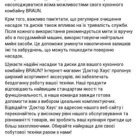
насолоджуватися всіма можливостями свого кухонного
комбайну BRAUN.
Крім того, важливо пам'ятати, що регулярне очищення
насадок та дисків також впливає на їх тривалість служби.
Після кожного використання рекомендується мити їх вручну
або в посудомийній машині, використовуючи нейтральні
мийні засоби. Це допоможе уникнути накопичення залишків
їжі та забруднень, що можуть пошкодити поверхню
насадок.
Шукаєте надійні насадки та диски для вашого кухонного
комбайну BRAUN? Інтернет-магазин 'Доктор Хаус' пропонує
широкий асортимент аксесуарів, які забезпечать
бездоганну роботу вашої техніки. Наші продукти
відповідають найвищим стандартам якості та
функціональності, а наша команда завжди готова
допомогти вам з вибором ідеальних комплектуючих.
Відвідайте 'Доктор Хаус' за адресою нашого веб-сайту і
переконайтесь у високому рівні нашого обслуговування та
різноманітті товарів, які зроблять ваші кулінарні пригоди ще
більш захоплюючими. Обирайте найкраще для своєї
побутової техніки разом з нами!