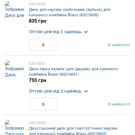
63210635
Диск для нарізки скибочками (жульєн) для
кухонного комбайна Braun (63210635)
835 грн
Оптові ціни
від 2 одиниць
В наявності
63210631
Диск-терка велика (для дерунів) для кухонного
комбайна Braun (63210631)
755 грн
Оптові ціни
від 2 одиниць
В наявності
63210632
Двосторонній диск для товстої/тонкої нарізки
для кухонного комбайна Braun (63210632)