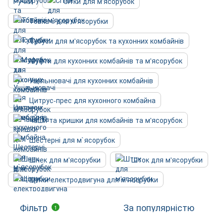
Ручки
Сітки для м'ясорубок
Товкачі для м'ясорубки
Тубуси для м'ясорубок та кухонних комбайнів
Муфти для кухонних комбайнів та м'ясорубок
Ущільнювачі для кухонних комбайнів
Цитрус-прес для кухонного комбайна
Чаши та кришки для комбайнів та м'ясорубок
Шестерні для м`ясорубок
Шнек для м'ясорубки
Шток для м'ясорубки
Щітки електродвигуна для м'ясорубки
Фільтр
За популярністю
1