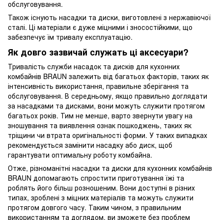
обслуговування.
Також існують насадки та диски, виготовлені з нержавіючої
сталі. Ці матеріали є дуже міцними і зносостійкими, що
забезпечує їм тривалу експлуатацію.
Як довго зазвичай служать ці аксесуари?
Тривалість служби насадок та дисків для кухонних
комбайнів BRAUN залежить від багатьох факторів, таких як
інтенсивність використання, правильне зберігання та
обслуговування. В середньому, якщо правильно доглядати
за насадками та дисками, вони можуть служити протягом
багатьох років. Тим не менше, варто звернути увагу на
зношування та виявлення ознак пошкоджень, таких як
тріщини чи втрата оригінальності форми. У таких випадках
рекомендується замінити насадку або диск, щоб
гарантувати оптимальну роботу комбайна.
Отже, різноманітні насадки та диски для кухонних комбайнів
BRAUN допомагають спростити приготування їжі та
роблять його більш розношеним. Вони доступні в різних
типах, зроблені з міцних матеріалів та можуть служити
протягом довгого часу. Таким чином, з правильним
використанням та доглядом, ви зможете без проблем