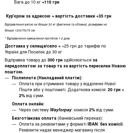
Вага до 10 кг
≈110 грн
Кур'єром за адресою
≈ вартість доставки
+35 грн
Відправлення вагою не більше 30 кг (фактична та об'ємна), розмірами не
більше 120х70х70 см
* Відправлення замовлення протягом 1-2 днів
Доставка у селище/село
≈
+25 грн до тарифів по
Україні для Посилок до 30 кг
Відправка товару до
300 грн
здійснюється
за
передоплатою за товар та за вартість пересилки Новою
поштою.
Післяплата (Накладений платіж)
:
Оплата при отриманні товару у відділенні
Нової
Пошти
або у
поштоматі
. Додаткова комісія:
20 грн +
2%
від суми.
Оплата онлайн
:
Через систему
Wayforpay
: комісія
2%
від суми.
Безготівкова оплата
(банківський переказ):
Оплата за реквізитами у форматі
IBAN
:
без комісії
.
Реквізити надає менеджер магазину після