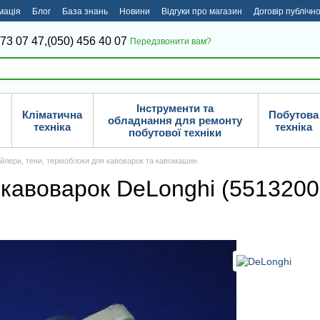
мація
Блог
База знань
Новини
Відгуки про магазин
Договір публічн
373 07 47,
(050) 456 40 07
Передзвонити вам?
Інструменти та
Кліматична
Побутова
обладнання для ремонту
техніка
техніка
побутової техніки
йлери, тени, термоблоки для кавоварок та кавомашин
 кавоварок DeLonghi (5513200