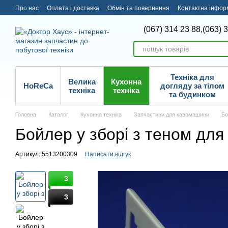
Перейти до основного контенту
Про нас
Оплата і доставка
Обмін та повернення
Контактна інфор
(067) 314 23 88,
(063) 
Техніка для
Велика
Кухонна
HoReCa
догляду за тілом
техніка
техніка
та будинком
Головна
Каталог
Кухонна техніка
Запчастини для кавомашини
Бо
Бойлер у зборі з теном для
Артикул: 5513200309
Написати відгук
3
3