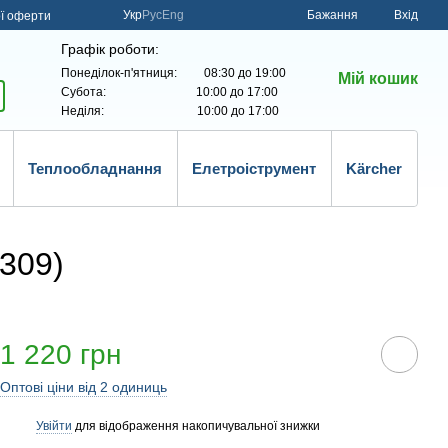
Укр
Рус
Eng
Бажання
Вхід
ої оферти
Графік роботи:
Понеділок-п'ятниця: 08:30 до 19:00
Мій кошик
Субота: 10:00 до 17:00
Неділя: 10:00 до 17:00
Теплообладнання
Елетроіструмент
Kärcher
309)
1 220 грн
Оптові ціни від 2 одиниць
Увійти
для відображення накопичувальної знижки
%