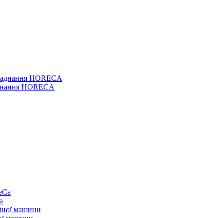
ладнання HORECA
a