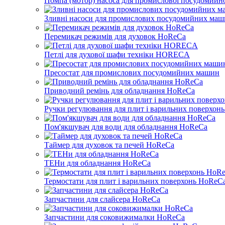
Помпа (мотор) насоса для промислової посудомийн
Зливні насоси для промислових посудомийних ма
Перемикач режимів для духовок HoReCa
Петлі для духової шафи техніки HORECA
Пресостат для промислових посудомийних машин
Приводний ремінь для обладнання HoReCa
Ручки регулювання для плит і варильних поверхон
Пом'якшувач для води для обладнання HoReCa
Таймер для духовок та печей HoReCa
ТЕНи для обладнання HoReCa
Термостати для плит і варильних поверхонь HoReC
Запчастини для слайсера HoReCa
Запчастини для соковижималки HoReCa