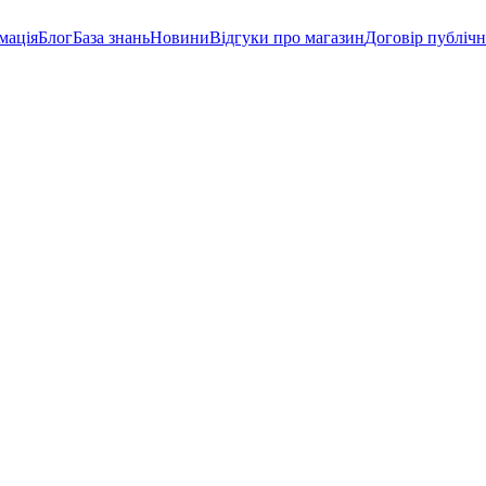
мація
Блог
База знань
Новини
Відгуки про магазин
Договір публічн