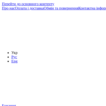
Перейти до основного контенту
Про нас
Оплата і доставка
Обмін та повернення
Контактна інфор
Укр
Рус
Eng
Бажання