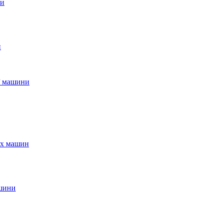
ни
и
ої машини
ых машин
ашини