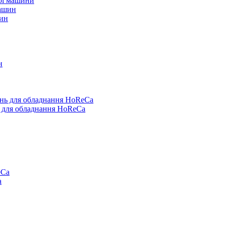
ої машини
шин
ь для обладнання HoReCa
a