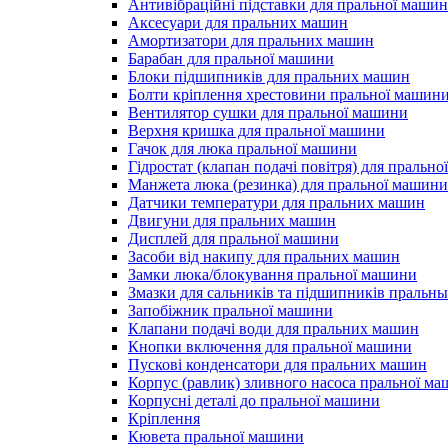
Антивібраційні підставки для пральної маши
Аксесуари для пральних машин
Амортизатори для пральних машин
Барабан для пральної машини
Блоки підшипників для пральних машин
Болти кріплення хрестовини пральної машин
Вентилятор сушки для пральної машини
Верхня кришка для пральної машини
Гачок для люка пральної машини
Гідростат (клапан подачі повітря) для пральн
Манжета люка (резинка) для пральної машини
Датчики температури для пральних машин
Двигуни для пральних машин
Дисплей для пральної машини
Засоби від накипу для пральних машин
Замки люка/блокування пральної машини
Змазки для сальників та підшипників пральн
Запобіжник пральної машини
Клапани подачі води для пральних машин
Кнопки включення для пральної машини
Пускові конденсатори для пральних машин
Корпус (равлик) зливного насоса пральної м
Корпусні деталі до пральної машини
Кріплення
Кювета пральної машини