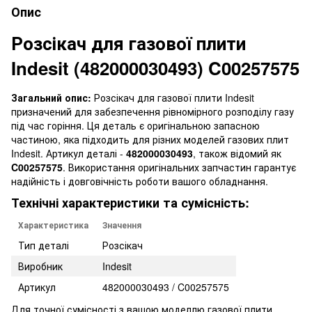
Опис
Розсікач для газової плити
Indesit (482000030493) C00257575
Загальний опис:
Розсікач для газової плити Indesit
призначений для забезпечення рівномірного розподілу газу
під час горіння. Ця деталь є оригінальною запасною
частиною, яка підходить для різних моделей газових плит
Indesit. Артикул деталі -
482000030493
, також відомий як
C00257575
. Використання оригінальних запчастин гарантує
надійність і довговічність роботи вашого обладнання.
Технічні характеристики та сумісність:
Характеристика
Значення
Тип деталі
Розсікач
Виробник
Indesit
Артикул
482000030493 / C00257575
Для точної сумісності з вашою моделлю газової плити