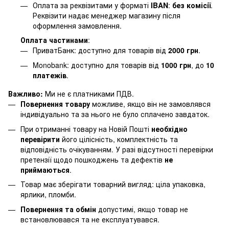
Оплата за реквізитами у форматі
IBAN
:
без комісії
.
Реквізити надає менеджер магазину після
оформлення замовлення.
Оплата частинами
:
ПриватБанк: доступно для товарів від
2000 грн
.
Monobank: доступно для товарів від
1000 грн
, до
10
платежів
.
Важливо:
Ми не є платниками ПДВ.
Повернення товару
можливе, якщо він не замовлявся
індивідуально та за нього не було сплачено завдаток.
При отриманні товару на Новій Пошті
необхідно
перевірити
його цілісність, комплектність та
відповідність очікуванням. У разі відсутності перевірки
претензії щодо пошкоджень та дефектів
не
приймаються
.
Товар має зберігати товарний вигляд: ціла упаковка,
ярлики, пломби.
Повернення та обмін
допустимі, якщо товар не
встановлювався та не експлуатувався.