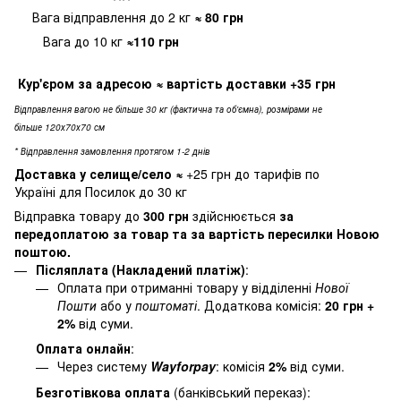
Вага відправлення до 2 кг
≈ 80
грн
Вага до 10 кг
≈110 грн
Кур'єром за адресою
≈ вартість доставки
+35 грн
Відправлення вагою не більше 30 кг (фактична та об'ємна), розмірами не
більше 120х70х70 см
* Відправлення замовлення протягом 1-2 днів
Доставка у селище/село
≈
+25 грн до тарифів по
Україні для Посилок до 30 кг
Відправка товару до
300 грн
здійснюється
за
передоплатою за товар та за вартість пересилки Новою
поштою.
Післяплата (Накладений платіж)
:
Оплата при отриманні товару у відділенні
Нової
Пошти
або у
поштоматі
. Додаткова комісія:
20 грн +
2%
від суми.
Оплата онлайн
:
Через систему
Wayforpay
: комісія
2%
від суми.
Безготівкова оплата
(банківський переказ):