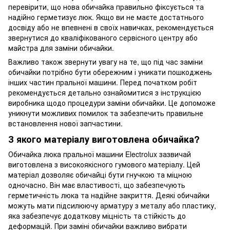
перевірити, що нова обичайка правильно фіксується та
надійно герметизує люк. Якщо ви не маєте достатнього
досвіду або не впевнені в своїх навичках, рекомендується
звернутися до кваліфікованого сервісного центру або
майстра для заміни обичайки.
Важливо також звернути увагу на те, що під час заміни
обичайки потрібно бути обережним і уникати пошкоджень
інших частин пральної машини. Перед початком робіт
рекомендується детально ознайомитися з інструкцією
виробника щодо процедури заміни обичайки. Це допоможе
уникнути можливих помилок та забезпечить правильне
встановлення нової запчастини.
З якого матеріалу виготовлена обичайка?
Обичайка люка пральної машини Electrolux зазвичай
виготовлена з високоякісного гумового матеріалу. Цей
матеріал дозволяє обичайці бути гнучкою та міцною
одночасно. Він має властивості, що забезпечують
герметичність люка та надійне закриття. Деякі обичайки
можуть мати підсилюючу арматуру з металу або пластику,
яка забезпечує додаткову міцність та стійкість до
деформацій. При заміні обичайки важливо вибрати