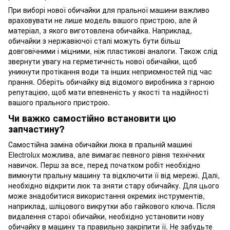
При виборі нової обичайки для пральної машини важливо
враховувати не лише модель вашого пристрою, але й
матеріал, з якого виготовлена обичайка. Наприклад,
обичайки з нержавіючої сталі можуть бути більш
довговічними і міцними, ніж пластикові аналоги. Також слід
звернути увагу на герметичність нової обичайки, щоб
уникнути протікання води та інших неприємностей під час
прання. Оберіть обичайку від відомого виробника з гарною
репутацією, щоб мати впевненість у якості та надійності
вашого прального пристрою.
Чи важко самостійно встановити цю
запчастину?
Самостійна заміна обичайки люка в пральній машині
Electrolux можлива, але вимагає певного рівня технічних
навичок. Перш за все, перед початком робіт необхідно
вимкнути пральну машину та відключити її від мережі. Далі,
необхідно відкрити люк та зняти стару обичайку. Для цього
може знадобитися використання окремих інструментів,
наприклад, шліцового викрутки або гайкового ключа. Після
видалення старої обичайки, необхідно установити нову
обичайку в машину та правильно закріпити її. Не забудьте