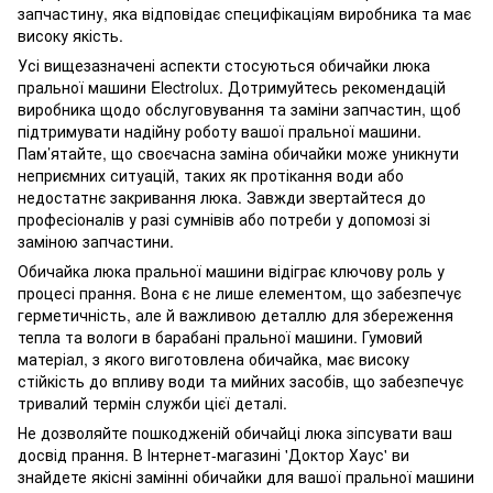
запчастину, яка відповідає специфікаціям виробника та має
високу якість.
Усі вищезазначені аспекти стосуються обичайки люка
пральної машини Electrolux. Дотримуйтесь рекомендацій
виробника щодо обслуговування та заміни запчастин, щоб
підтримувати надійну роботу вашої пральної машини.
Пам’ятайте, що своєчасна заміна обичайки може уникнути
неприємних ситуацій, таких як протікання води або
недостатнє закривання люка. Завжди звертайтеся до
професіоналів у разі сумнівів або потреби у допомозі зі
заміною запчастини.
Обичайка люка пральної машини відіграє ключову роль у
процесі прання. Вона є не лише елементом, що забезпечує
герметичність, але й важливою деталлю для збереження
тепла та вологи в барабані пральної машини. Гумовий
матеріал, з якого виготовлена обичайка, має високу
стійкість до впливу води та мийних засобів, що забезпечує
тривалий термін служби цієї деталі.
Не дозволяйте пошкодженій обичайці люка зіпсувати ваш
досвід прання. В Інтернет-магазині 'Доктор Хаус' ви
знайдете якісні замінні обичайки для вашої пральної машини