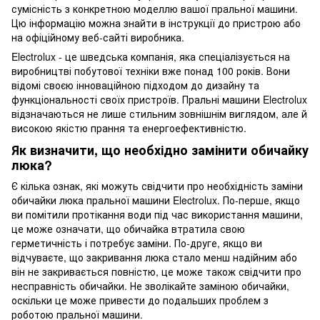
сумісність з конкретною моделлю вашої пральної машини.
Цю інформацію можна знайти в інструкції до пристрою або
на офіційному веб-сайті виробника.
Electrolux - це шведська компанія, яка спеціалізується на
виробництві побутової техніки вже понад 100 років. Вони
відомі своєю інноваційною підходом до дизайну та
функціональності своїх пристроїв. Пральні машини Electrolux
відзначаються не лише стильним зовнішнім виглядом, але й
високою якістю прання та енергоефективністю.
Як визначити, що необхідно замінити обичайку
люка?
Є кілька ознак, які можуть свідчити про необхідність заміни
обичайки люка пральної машини Electrolux. По-перше, якщо
ви помітили протікання води під час використання машини,
це може означати, що обичайка втратила свою
герметичність і потребує заміни. По-друге, якщо ви
відчуваєте, що закривання люка стало менш надійним або
він не закривається повністю, це може також свідчити про
несправність обичайки. Не зволікайте заміною обичайки,
оскільки це може привести до подальших проблем з
роботою пральної машини.