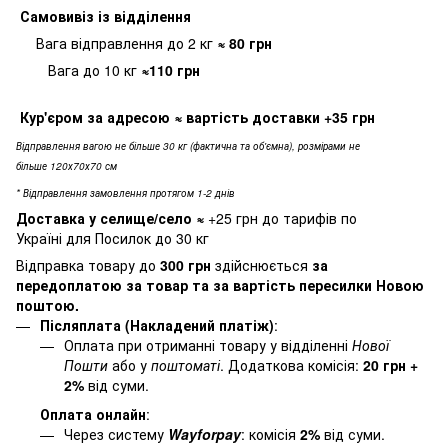
Самовивіз
із відділення
Вага відправлення до 2 кг
≈ 80
грн
Вага до 10 кг
≈110 грн
Кур'єром за адресою
≈ вартість доставки
+35 грн
Відправлення вагою не більше 30 кг (фактична та об'ємна), розмірами не
більше 120х70х70 см
* Відправлення замовлення протягом 1-2 днів
Доставка у селище/село
≈
+25 грн до тарифів по
Україні для Посилок до 30 кг
Відправка товару до
300 грн
здійснюється
за
передоплатою за товар та за вартість пересилки Новою
поштою.
Післяплата (Накладений платіж)
:
Оплата при отриманні товару у відділенні
Нової
Пошти
або у
поштоматі
. Додаткова комісія:
20 грн +
2%
від суми.
Оплата онлайн
:
Через систему
Wayforpay
: комісія
2%
від суми.