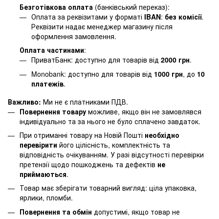
Безготівкова оплата
(банківський переказ):
Оплата за реквізитами у форматі
IBAN
:
без комісії
.
Реквізити надає менеджер магазину після
оформлення замовлення.
Оплата частинами
:
ПриватБанк: доступно для товарів від
2000 грн
.
Monobank: доступно для товарів від
1000 грн
, до
10
платежів
.
Важливо:
Ми не є платниками ПДВ.
Повернення товару
можливе, якщо він не замовлявся
індивідуально та за нього не було сплачено завдаток.
При отриманні товару на Новій Пошті
необхідно
перевірити
його цілісність, комплектність та
відповідність очікуванням. У разі відсутності перевірки
претензії щодо пошкоджень та дефектів
не
приймаються
.
Товар має зберігати товарний вигляд: ціла упаковка,
ярлики, пломби.
Повернення та обмін
допустимі, якщо товар не