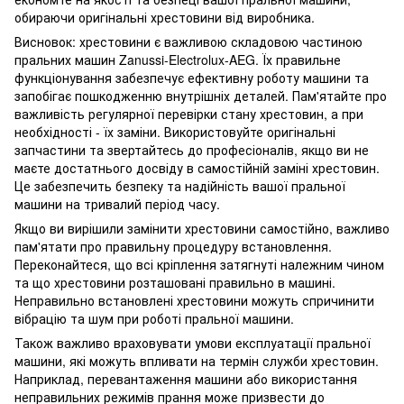
обираючи оригінальні хрестовини від виробника.
Висновок: хрестовини є важливою складовою частиною
пральних машин Zanussi-Electrolux-AEG. Їх правильне
функціонування забезпечує ефективну роботу машини та
запобігає пошкодженню внутрішніх деталей. Пам'ятайте про
важливість регулярної перевірки стану хрестовин, а при
необхідності - їх заміни. Використовуйте оригінальні
запчастини та звертайтесь до професіоналів, якщо ви не
маєте достатнього досвіду в самостійній заміні хрестовин.
Це забезпечить безпеку та надійність вашої пральної
машини на тривалий період часу.
Якщо ви вирішили замінити хрестовини самостійно, важливо
пам'ятати про правильну процедуру встановлення.
Переконайтеся, що всі кріплення затягнуті належним чином
та що хрестовини розташовані правильно в машині.
Неправильно встановлені хрестовини можуть спричинити
вібрацію та шум при роботі пральної машини.
Також важливо враховувати умови експлуатації пральної
машини, які можуть впливати на термін служби хрестовин.
Наприклад, перевантаження машини або використання
неправильних режимів прання може призвести до