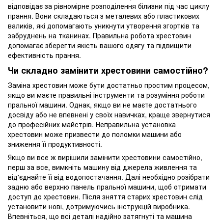
відповідає за рівномірне розподілення білизни під час циклу
прання. Вони складаються з металевих або пластикових
валиків, які допомагають уникнути утворення згортків та
забруднень на тканинах. Правильна робота хрестовин
допомагає зберегти якість вашого одягу та підвищити
ефективність прання.
Чи складно замінити хрестовини самостійно?
Заміна хрестовин може бути достатньо простим процесом,
якщо ви маєте правильні інструменти та розуміння роботи
пральної машини. Однак, якщо ви не маєте достатнього
досвіду або не впевнені у своїх навичках, краще звернутися
до професійних майстрів. Неправильна установка
хрестовин може призвести до поломки машини або
зниження її продуктивності.
Якщо ви все ж вирішили замінити хрестовини самостійно,
перш за все, вимкніть машину від джерела живлення та
від'єднайте її від водопостачання. Далі необхідно розібрати
задню або верхню панель пральної машини, щоб отримати
доступ до хрестовин. Після зняття старих хрестовин слід
установити нові, дотримуючись інструкцій виробника.
Впевніться, що всі деталі надійно затягнуті та машина