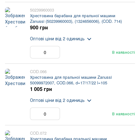
50239960003
Хрестовина барабана для пральної машини
Zanussi (50239960003), (1324656006), (COD. 714)
900 грн
Оптові ціни
від 2 одиниць
В наявності
COD.066
Хрестовина для пральної машини Zanussi
50099972007, COD.066, d=17/17/22 l=105
1 005 грн
Оптові ціни
від 2 одиниць
В наявності
COD.072
Хрестовина барабана пральної машини