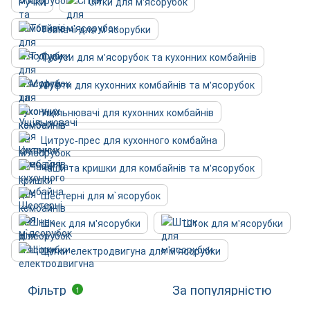
Ручки
Сітки для м'ясорубок
Товкачі для м'ясорубки
Тубуси для м'ясорубок та кухонних комбайнів
Муфти для кухонних комбайнів та м'ясорубок
Ущільнювачі для кухонних комбайнів
Цитрус-прес для кухонного комбайна
Чаши та кришки для комбайнів та м'ясорубок
Шестерні для м`ясорубок
Шнек для м'ясорубки
Шток для м'ясорубки
Щітки електродвигуна для м'ясорубки
Фільтр
За популярністю
1