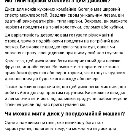
Які типи нарізки можливі з цим диском?
Диск для ножів кухонних комбайнів Gorenje має широкий
спектр можливостей. Завдяки своїм унікальним лезам, він
здатний виконувати різні типи нарізки. Зокрема, ви зможете
нарізати продукти на тонкі колоточки, соломку або кубики.
Ця варіативність дозволяє вам готувати різноманітні
страви, зручно подрібнюючи продукти на потрібний вам
розмір. Ви зможете швидко приготувати суп, салат чи
овочеву страву, заощадивши при цьому свій час і зусилля.
Крім того, цей диск може бути використаний для нарізки
фруктів, ягід або сирів. Ви зможете створити естетично
привабливі фруктові або сирні тарілки, які стануть чудовим
доповненням до будь-якого заходу або вечері.
Також важливо відзначити, що цей диск легко миється, що
робить його догляд простим і зручним. Ви зможете швидко
й легко очистити його від залишків продуктів, забезпечуючи
гігієнічні умови під час приготування їжі.
Чи можна мити диск у посудомийній машині?
Одне з важливих питань, яке виникає у багатьох
користувачів, полягає в тому, чи можна мити диск для