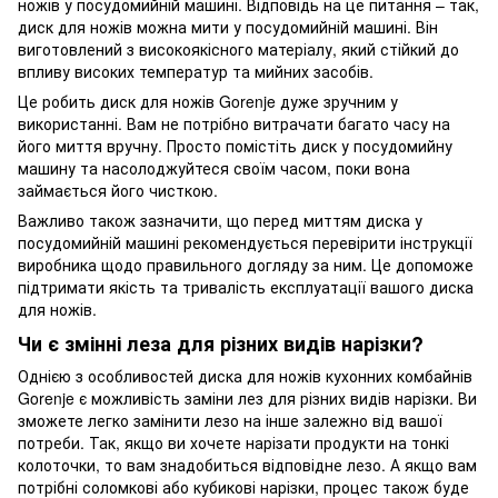
ножів у посудомийній машині. Відповідь на це питання – так,
диск для ножів можна мити у посудомийній машині. Він
виготовлений з високоякісного матеріалу, який стійкий до
впливу високих температур та мийних засобів.
Це робить диск для ножів Gorenje дуже зручним у
використанні. Вам не потрібно витрачати багато часу на
його миття вручну. Просто помістіть диск у посудомийну
машину та насолоджуйтеся своїм часом, поки вона
займається його чисткою.
Важливо також зазначити, що перед миттям диска у
посудомийній машині рекомендується перевірити інструкції
виробника щодо правильного догляду за ним. Це допоможе
підтримати якість та тривалість експлуатації вашого диска
для ножів.
Чи є змінні леза для різних видів нарізки?
Однією з особливостей диска для ножів кухонних комбайнів
Gorenje є можливість заміни лез для різних видів нарізки. Ви
зможете легко замінити лезо на інше залежно від вашої
потреби. Так, якщо ви хочете нарізати продукти на тонкі
колоточки, то вам знадобиться відповідне лезо. А якщо вам
потрібні соломкові або кубикові нарізки, процес також буде