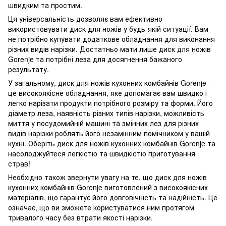
швидким та простим.
Ця універсальність дозволяє вам ефективно
використовувати диск для ножів у будь-якій ситуації. Вам
не потрібно купувати додаткове обладнання для виконання
різних видів нарізки. Достатньо мати лише диск для ножів
Gorenje та потрібні леза для досягнення бажаного
результату.
У загальному, диск для ножів кухонних комбайнів Gorenje –
це високоякісне обладнання, яке допомагає вам швидко і
легко нарізати продукти потрібного розміру та форми. Його
діаметр леза, наявність різних типів нарізки, можливість
миття у посудомийній машині та змінних лез для різних
видів нарізки роблять його незамінним помічником у вашій
кухні. Оберіть диск для ножів кухонних комбайнів Gorenje та
насолоджуйтеся легкістю та швидкістю приготування
страв!
Необхідно також звернути увагу на те, що диск для ножів
кухонних комбайнів Gorenje виготовлений з високоякісних
матеріалів, що гарантує його довговічність та надійність. Це
означає, що ви зможете користуватися ним протягом
тривалого часу без втрати якості нарізки.