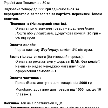
Україні для Посилок до 30 кг
Відправка товару до
300 грн
здійснюється
за
передоплатою за товар та за вартість пересилки Новою
поштою.
Післяплата (Накладений платіж)
:
Оплата при отриманні товару у відділенні
Нової
Пошти
або у
поштоматі
. Додаткова комісія:
20 грн +
2%
від суми.
Оплата онлайн
:
Через систему
Wayforpay
: комісія
2%
від суми.
Безготівкова оплата
(банківський переказ):
Оплата за реквізитами у форматі
IBAN
:
без комісії
.
Реквізити надає менеджер магазину після
оформлення замовлення.
Оплата частинами
:
ПриватБанк: доступно для товарів від
2000 грн
.
Monobank: доступно для товарів від
1000 грн
, до
10
платежів
.
Важливо:
Ми не є платниками ПДВ.
Повернення товару
можливе, якщо він не замовлявся